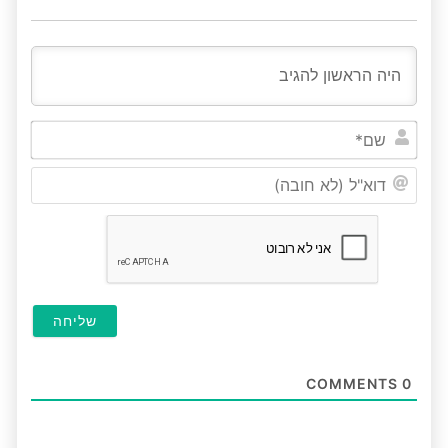
שם*
דוא"ל
(לא
חובה
COMMENTS
0