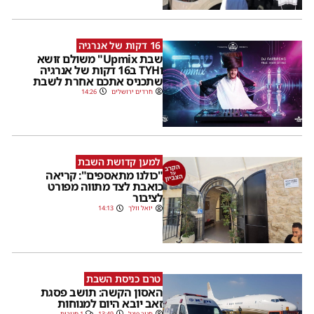
16 דקות של אנרגיה
שבת Upmix" משולם זושא
וTYH ב16 דקות של אנרגיה
שתכניס אתכם אחרת לשבת
חרדים ירושלים
14:26
למען קדושת השבת
"כולנו מתאספים": קריאה
כואבת לצד מתווה מפורט
לציבור
יואל וולך
14:13
טרם כניסת השבת
האסון הקשה: תושב פסגת
זאב יובא היום למנוחות
חנוך פוגל
13:49
1 תגובות