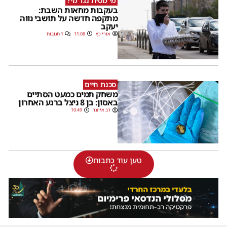
מי מסית נגד מי?
בעקבות מחאות השבת:
מתקפה חדשה על תושבי נווה
יעקב
אורי כץ
11:08
1 תגובות
סכנת חיים
משחק תמים כמעט הסתיים
באסון: בן 8 ניצל ברגע האחרון
דב אייזנר
10:49
טען עוד כתבות