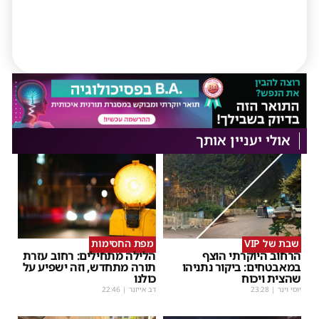
אולי יעניין אותך
שבת של VIP
מפת החסימות
הרחוב היוקרתי הוצף
הלילה מתחילים: רחוב עזרת
במאבטחים: ביקור נתניהו
תורה מתחדש, וזה ישפיע על
שהצית ויכוח
כולנו
יוסי וינר
|
23:28
דב אייזנר
|
22:46