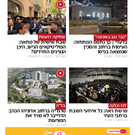
1
"כבר גנב בשכונה"
שתיקה רועמת
בלעדי | כך נתפס המתחזה:
שבת שישית של מחאה:
העימות ברחוב והסכין
הפוליטיקאים הגיעו, היכן
שנמצאה בכיסו
הנציגים החרדים?
חנוך פוגל
|
21:44
יואל וולך
|
20:55
| 1 תגובות
1
לְכוּ וְנֵלְכָה
בד"ה
פרשת ראה: כל אירועי השבת
טרגדיה ברחוב אדוניהו הכהן:
ברחבי העיר
הדרייבר לא שרד את
הפציעות
דב אייזנר
|
17:41
אורי כץ
|
17:23