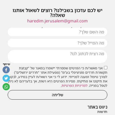
יש לכם עדכון בשבילנו? רוצים לשאול אותנו
שאלה?
haredim.jerusalem@gmail.com
או שילחו אלינו פנייה ונחזור אליכם בהקדם
שיתוף
אני מאשר/ת כי הפרטים שמסרתי יישמרו במאגר של "קבוצת
תקשורת חרדים מוניציפלי בע"מ" (מפעילת אתר "חרדים ירושלים")
לצורך טיפול ומענה לפנייתי. ידוע לי כי אני רשאי/ת לעיין במידע, לבקש
את תיקונו או מחיקתו. מסירת הפרטים היא רשות, אך בלעדיהם לא ניתן
לטפל בפנייה.
למדיניות הפרטיות
.
שליחה
ניווט באתר
חדשות