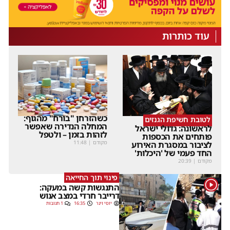
עוד כותרות
כשהזרחן "בורח" מהגוף:
לטובת חשיפת הגנזים
המחלה הנדירה שאפשר
לראשונה: גדולי ישראל
לזהות בזמן – ולטפל
פותחים את הכספות
מקודם
|
11:48
לציבור במסגרת האירוע
החד פעמי של 'היכלות'
מקודם
|
20:39
פינוי תוך החייאה
1
התנגשות קשה במעקה:
דרייבר חרדי במצב אנוש
יוסי וינר
16:35
1 תגובות