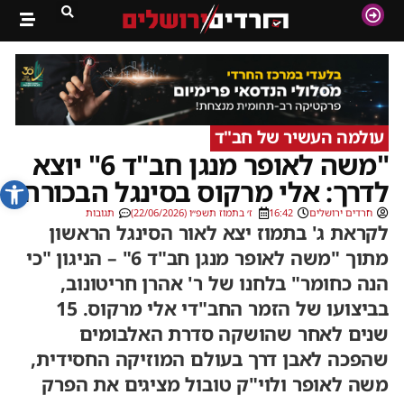
עולמה העשיר של חב"ד
"משה לאופר מנגן חב"ד 6" יוצא
פתח סרג
לדרך: אלי מרקוס בסינגל הבכורה
חרדים ירושלים
16:42
ז׳ בתמוז תשפ״ו (22/06/2026)
תגובות
לקראת ג' בתמוז יצא לאור הסינגל הראשון
מתוך "משה לאופר מנגן חב"ד 6" – הניגון "כי
הנה כחומר" בלחנו של ר' אהרן חריטונוב,
בביצועו של הזמר החב"די אלי מרקוס. 15
שנים לאחר שהושקה סדרת האלבומים
שהפכה לאבן דרך בעולם המוזיקה החסידית,
משה לאופר ולוי"ק טובול מציגים את הפרק