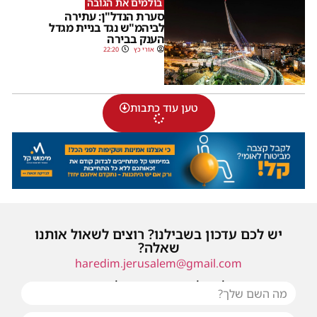
בולמים את הגובה
סערת הנדל"ן: עתירה
לביהמ"ש נגד בניית מגדל
הענק בבירה
אורי כץ
22:20
טען עוד כתבות
יש לכם עדכון בשבילנו? רוצים לשאול אותנו
שאלה?
haredim.jerusalem@gmail.com
או שילחו אלינו פנייה ונחזור אליכם בהקדם