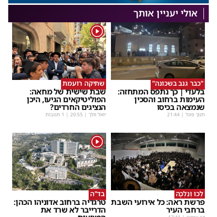
אולי יעניין אותך
1
"כבר גנב בשכונה"
שתיקה רועמת
בלעדי | כך נתפס המתחזה:
שבת שישית של מחאה:
העימות ברחוב והסכין
הפוליטיקאים הגיעו, היכן
שנמצאה בכיסו
הנציגים החרדים?
חנוך פוגל
|
21:44
יואל וולך
|
20:55
| 1 תגובות
1
לְכוּ וְנֵלְכָה
בד"ה
פרשת ראה: כל אירועי השבת
טרגדיה ברחוב אדוניהו הכהן:
ברחבי העיר
הדרייבר לא שרד את