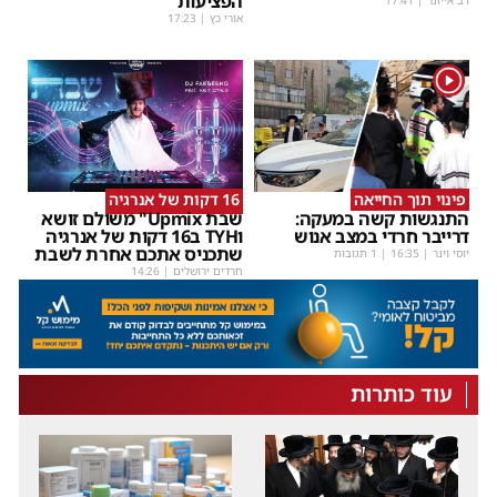
הפציעות
דב אייזנר
|
17:41
אורי כץ
|
17:23
1
פינוי תוך החייאה
16 דקות של אנרגיה
התנגשות קשה במעקה:
שבת Upmix" משולם זושא
דרייבר חרדי במצב אנוש
וTYH ב16 דקות של אנרגיה
שתכניס אתכם אחרת לשבת
יוסי וינר
|
16:35
| 1 תגובות
חרדים ירושלים
|
14:26
עוד כותרות