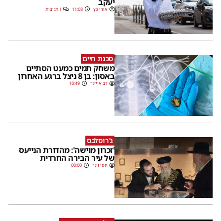
יעקב
אורי כץ
11:08
1 תגובות
סכנת חיים
משחק תמים כמעט הסתיים
באסון: בן 8 ניצל ברגע האחרון
דב אייזנר
10:49
ג'רוסלבס
'זכרון מוישה': מהדורת הנייעס
של עיר הבירה החרדית
יוסי וינר
00:00