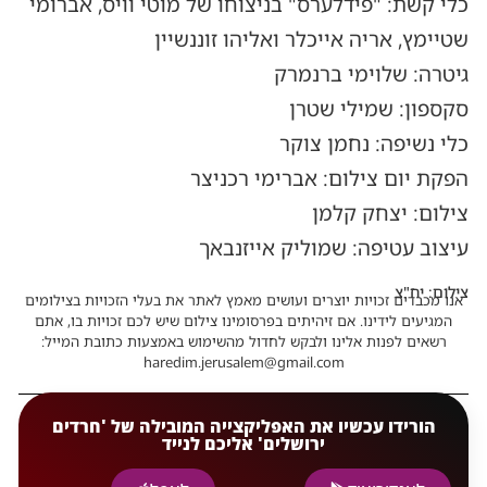
כלי קשת: "פידלערס" בניצוחו של מוטי וויס, אברומי
שטיימץ, אריה אייכלר ואליהו זוננשיין
גיטרה: שלוימי ברנמרק
סקספון: שמילי שטרן
כלי נשיפה: נחמן צוקר
הפקת יום צילום: אברימי רכניצר
צילום: יצחק קלמן
עיצוב עטיפה: שמוליק אייזנבאך
צילום: יח"צ
אנו מכבדים זכויות יוצרים ועושים מאמץ לאתר את בעלי הזכויות בצילומים
המגיעים לידינו. אם זיהיתים בפרסומינו צילום שיש לכם זכויות בו, אתם
רשאים לפנות אלינו ולבקש לחדול מהשימוש באמצעות כתובת המייל:
haredim.jerusalem@gmail.com
הורידו עכשיו את האפליקצייה המובילה של 'חרדים
ירושלים' אליכם לנייד