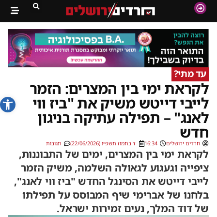
עד מתי?
לקראת ימי בין המצרים: הזמר
פתח סרג
לייבי דייטש משיק את "ביז ווי
לאנג" – תפילה עתיקה בניגון
חדש
חרדים ירושלים
16:34
ז׳ בתמוז תשפ״ו (22/06/2026)
תגובות
לקראת ימי בין המצרים, ימים של התבוננות,
ציפייה וגעגוע לגאולה השלמה, משיק הזמר
לייבי דייטש את הסינגל החדש "ביז ווי לאנג",
בלחנו של אברימי שיף המבוסס על תפילתו
של דוד המלך, נעים זמירות ישראל.