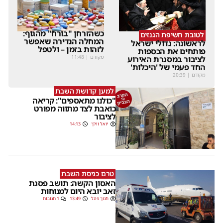
כשהזרחן "בורח" מהגוף:
לטובת חשיפת הגנזים
המחלה הנדירה שאפשר
לראשונה: גדולי ישראל
לזהות בזמן – ולטפל
פותחים את הכספות
מקודם
|
11:48
לציבור במסגרת האירוע
החד פעמי של 'היכלות'
מקודם
|
20:39
למען קדושת השבת
"כולנו מתאספים": קריאה
כואבת לצד מתווה מפורט
לציבור
יואל וולך
14:13
טרם כניסת השבת
האסון הקשה: תושב פסגת
זאב יובא היום למנוחות
חנוך פוגל
13:49
1 תגובות