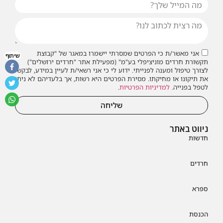
אני מאשר/ת כי הפרטים שמסרתי יישמרו במאגר של "קבוצת
שיתוף
תקשורת חרדים מוניציפלי בע"מ" (מפעילת אתר "חרדים ירושלים")
לצורך טיפול ומענה לפנייתי. ידוע לי כי אני רשאי/ת לעיין במידע, לבקש
את תיקונו או מחיקתו. מסירת הפרטים היא רשות, אך בלעדיהם לא ניתן
לטפל בפנייה.
למדיניות הפרטיות
.
שליחה
ניווט באתר
חדשות
חרדים
ספרא
הכנסת