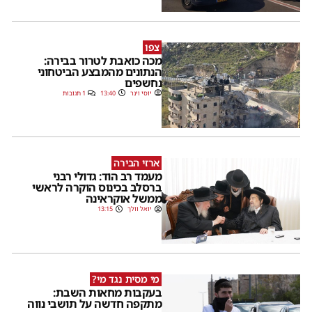
צפו
מכה כואבת לטרור בבירה:
הנתונים מהמבצע הביטחוני
נחשפים
יוסי וינר
13:40
1 תגובות
ארזי הבירה
מעמד רב הוד: גדולי רבני
ברסלב בכינוס הוקרה לראשי
ממשל אוקראינה
יואל וולך
13:15
מי מסית נגד מי?
בעקבות מחאות השבת:
מתקפה חדשה על תושבי נווה