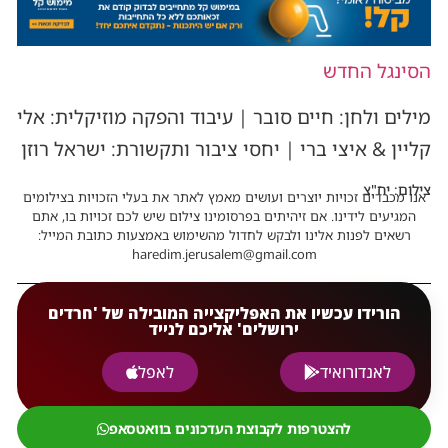
הסינגל החדש
מילים ולחן: חיים סובר | עיבוד והפקה מוזיקלית: אלי
קליין & איצי ברי | יחסי ציבור ותקשורת: ישראל רוזן
צילום: יח"צ
אנו מכבדים זכויות יוצרים ועושים מאמץ לאתר את בעלי הזכויות בצילומים
המגיעים לידינו. אם זיהיתים בפרסומינו צילום שיש לכם זכויות בו, אתם
רשאים לפנות אלינו ולבקש לחדול מהשימוש באמצעות כתובת המייל:
haredim.jerusalem@gmail.com
הורידו עכשיו את האפליקצייה המובילה של 'חרדים
ירושלים' אליכם לנייד
לאנדורואיד
לאפל
להצטרפות לקבוצת העדכונים בוואטסאפ