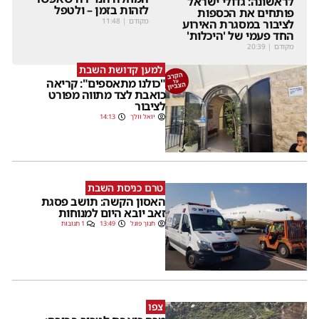
לראשונה: גדולי ישראל
לזהות בזמן – ולטפל
פותחים את הכספות
מקודם
|
11:48
לציבור במסגרת האירוע
החד פעמי של 'היכלות'
מקודם
|
20:39
למען קדושת השבת
"כולנו מתאספים": קריאה
כואבת לצד מתווה מפורט
לציבור
יואל וולך
14:13
טרם כניסת השבת
האסון הקשה: תושב פסגת
זאב יובא היום למנוחות
חנוך פוגל
13:49
1 תגובות
צפו