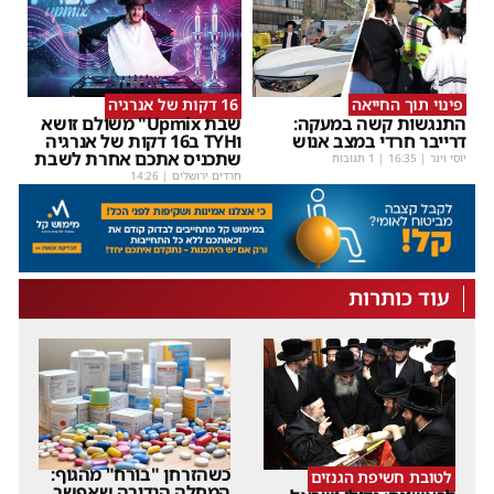
פינוי תוך החייאה
16 דקות של אנרגיה
התנגשות קשה במעקה:
שבת Upmix" משולם זושא
דרייבר חרדי במצב אנוש
וTYH ב16 דקות של אנרגיה
שתכניס אתכם אחרת לשבת
יוסי וינר
|
16:35
| 1 תגובות
חרדים ירושלים
|
14:26
עוד כותרות
כשהזרחן "בורח" מהגוף:
לטובת חשיפת הגנזים
המחלה הנדירה שאפשר