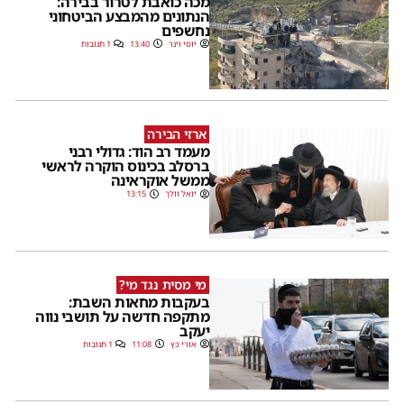
מכה כואבת לטרור בבירה:
הנתונים מהמבצע הביטחוני
נחשפים
יוסי וינר
13:40
1 תגובות
ארזי הבירה
מעמד רב הוד: גדולי רבני
ברסלב בכינוס הוקרה לראשי
ממשל אוקראינה
יואל וולך
13:15
מי מסית נגד מי?
בעקבות מחאות השבת:
מתקפה חדשה על תושבי נווה
יעקב
אורי כץ
11:08
1 תגובות