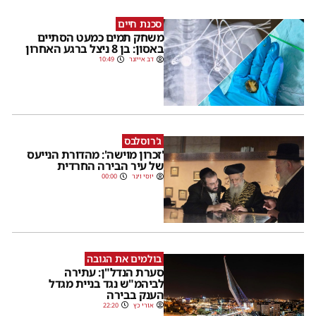
סכנת חיים
משחק תמים כמעט הסתיים
באסון: בן 8 ניצל ברגע האחרון
דב אייזנר
10:49
ג'רוסלבס
'זכרון מוישה': מהדורת הנייעס
של עיר הבירה החרדית
יוסי וינר
00:00
בולמים את הגובה
סערת הנדל"ן: עתירה
לביהמ"ש נגד בניית מגדל
הענק בבירה
אורי כץ
22:20