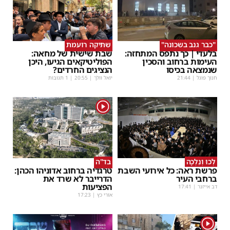
"כבר גנב בשכונה"
שתיקה רועמת
בלעדי | כך נתפס המתחזה:
שבת שישית של מחאה:
העימות ברחוב והסכין
הפוליטיקאים הגיעו, היכן
שנמצאה בכיסו
הנציגים החרדים?
חנוך פוגל
|
21:44
יואל וולך
|
20:55
| 1 תגובות
1
לְכוּ וְנֵלְכָה
בד"ה
פרשת ראה: כל אירועי השבת
טרגדיה ברחוב אדוניהו הכהן:
ברחבי העיר
הדרייבר לא שרד את
הפציעות
דב אייזנר
|
17:41
אורי כץ
|
17:23
1