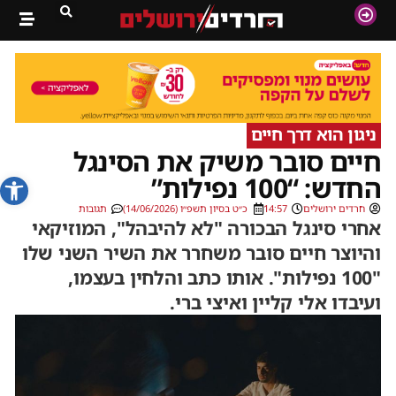
ניגון הוא דרך חיים
חיים סובר משיק את הסינגל
פתח סרג
החדש: “100 נפילות”
חרדים ירושלים
14:57
כ״ט בסיון תשפ״ו (14/06/2026)
תגובות
אחרי סינגל הבכורה "לא להיבהל", המוזיקאי
והיוצר חיים סובר משחרר את השיר השני שלו
"100 נפילות". אותו כתב והלחין בעצמו,
ועיבדו אלי קליין ואיצי ברי.