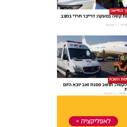
וך החייאה
ת קשה במעקה: דרייבר חרדי במצב
16:3
| 1 תגובות
יסת השבת
קשה: תושב פסגת זאב יובא היום
ת
13:49
| 1 תגובות