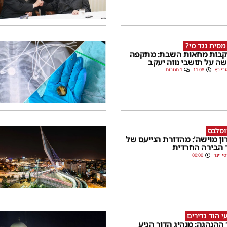
מסית נגד מי?
בות מחאות השבת: מתקפה
ה על תושבי נווה יעקב
רי כץ
11:08
1 תגובות
וסלבס
רון מוישה': מהדורת הנייעס של
 הבירה החרדית
סי וינר
00:00
י הוד נדירים
 ההנהגה: מנהיג הדור הגיע