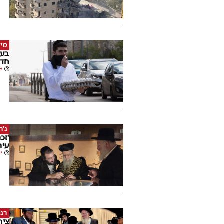
מי 
בעק
חדש
או
ג'ר
'זכ
עיר
יו
רגע
ציר