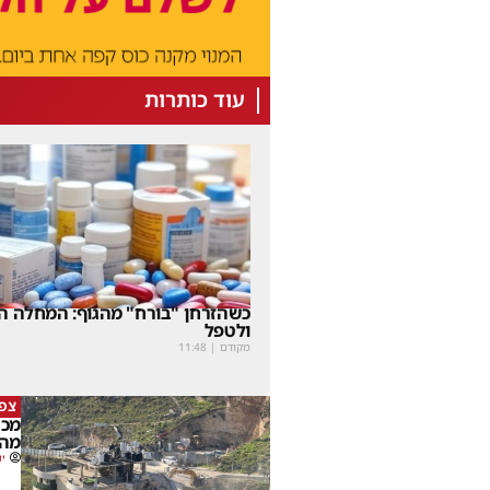
עוד כותרות
כשהזרחן "בורח" מהגוף: המחלה הנ
ולטפל
מקודם
|
11:48
צפו
מכה
מהמ
יו