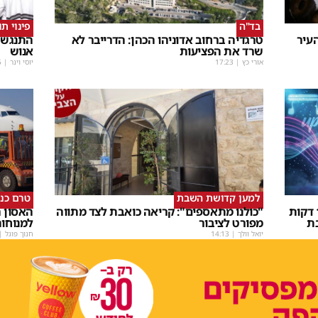
בד"ה
פינוי ת
עיר
טרגדיה ברחוב אדוניהו הכהן: הדרייבר לא
התנגשו
שרד את הפציעות
אנוש
אורי כץ
|
17:23
יוסי וינר
|
5
למען קדושת השבת
טרם כנ
שבת Upmix" משולם זושא וTYH ב16 דקות
"כולנו מתאספים": קריאה כואבת לצד מתווה
האסון ה
ת
מפורט לציבור
למנוחו
יואל וולך
|
14:13
חנוך פוגל
|