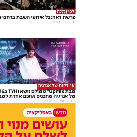
לְכוּ וְנֵלְכָה
פרשת ראה: כל אירועי השבת ברחבי ה
דב אייזנר
|
17:41
16 דקות של אנרגיה
של אנרגיה שתכניס אתכם אחרת לשב
חרדים ירושלים
|
14:26