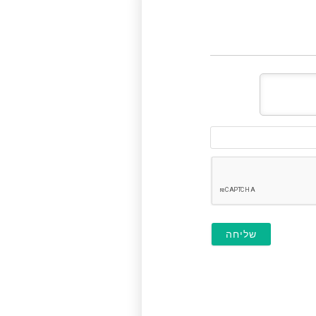
דוא"ל
(לא
חובה)