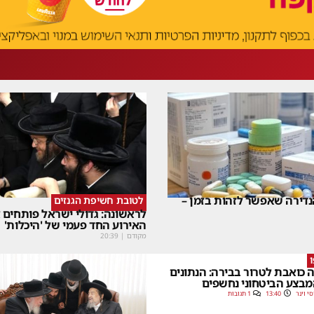
דירה שאפשר לזהות בזמן –
לטובת חשיפת הגנזים
לראשונה: גדולי ישראל פותחים
האירוע החד פעמי של 'היכלות'
מקודם
|
20:39
 כואבת לטרור בבירה: הנתונים
בצע הביטחוני נחשפים
סי וינר
13:40
1 תגובות