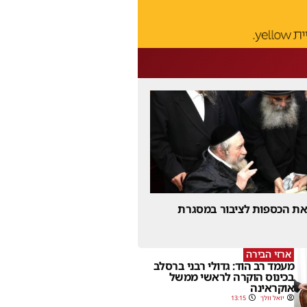
 את הכספות לציבור במסגרת
ארזי הבירה
מעמד רב הוד: גדולי רבני ברסלב
בכינוס הוקרה לראשי ממשל
אוקראינה
יואל וולך
13:15