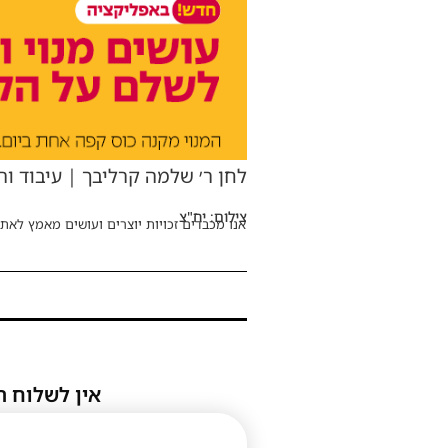
לחן ר׳ שלמה קרליבך | עיבוד וה
צילום: יח"צ
אנו מכבדים זכויות יוצרים ועושים מאמץ לאתר
אין לשלוח ת