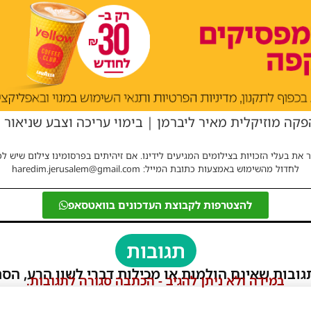
פקה מוזיקלית מאיר ליברמן | בימוי עריכה וצבע שניאור מ
 את בעלי הזכויות בצילומים המגיעים לידינו. אם זיהיתים בפרסומינו צילום שיש לכ
לחדול מהשימוש באמצעות כתובת המייל: haredim.jerusalem@gmail.com
להצטרפות לקבוצת העדכונים בוואטסאפ
תגובות
גובות שאינם הולמות או מכילות דברי לשון הרע, הסת
במידה ולא ניתן להגיב - הכתבה סגורה לתגובות.