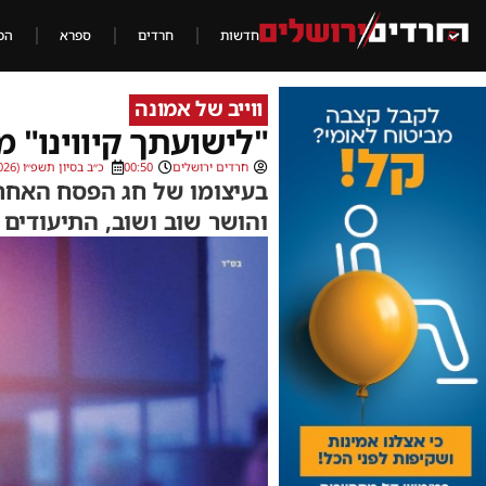
חדשות
חרדים
ספרא
הכ
ווייב של אמונה
"לישועתך קיווינו" 
חרדים ירושלים
00:50
כ״ב בסיון תשפ״ו (07/06/2026)
בעיצומו של חג הפסח האחרו
והושר שוב ושוב, התיעודים 