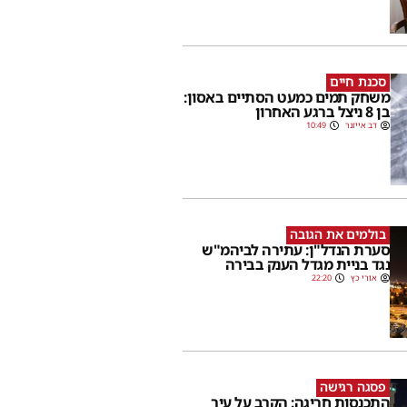
סכנת חיים
משחק תמים כמעט הסתיים באסון:
בן 8 ניצל ברגע האחרון
דב אייזנר
10:49
בולמים את הגובה
סערת הנדל"ן: עתירה לביהמ"ש
נגד בניית מגדל הענק בבירה
אורי כץ
22:20
פסגה רגישה
התכנסות חריגה: הקרב על עיר