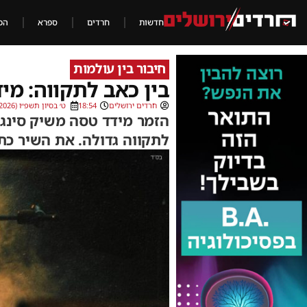
חדשות
חרדים
ספרא
הכ
חיבור בין עולמות
בין כאב לתקווה: מי
חרדים ירושלים
18:54
ט׳ בסיון תשפ״ו (25/05/2026)
הזמר מידד טסה משיק סינגל
לתקווה גדולה. את השיר כת