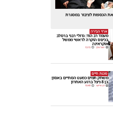
 את הכספות לציבור במסגרת
ארזי הבירה
מעמד רב הוד: גדולי רבני ברסלב
בכינוס הוקרה לראשי ממשל
אוקראינה
יואל וולך
13:15
סכנת חיים
משחק תמים כמעט הסתיים באסון:
בן 8 ניצל ברגע האחרון
דב אייזנר
10:49