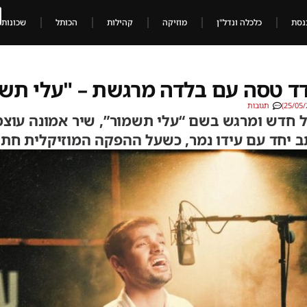
נסת
כלכלה ונדל"ן
מוזיקה
קהילות
הכותל
שכונות
דד טסה עם בלדה מרגשת – "עלי תש
תגובות
 חדש ומרגש בשם “עלי תשמור”, שיר אמונה עוצמ
ב יחד עם עידו נמר, כשעל ההפקה המוזיקלית חתו