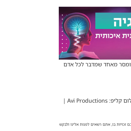
 ומסר מאחד שמדבר לכל אדם
לחן: מידד טסה | מילים: מידד טסה ועידו נמר | עיבוד והפקה מוזיקלית: שמעון יחיא | צילום קליפ: Avi Productions |
ם זכויות בו, אתם רשאים לפנות אלינו ולבקש