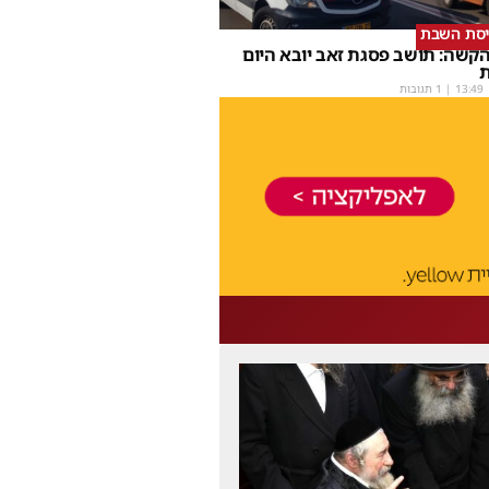
יסת השבת
קשה: תושב פסגת זאב יובא היום
ת
13:49
| 1 תגובות