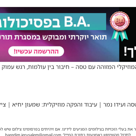
וזיקלי המזוהה עם טסה – חיבור בין עולמות, רגש עמוק
 את בעלי הזכויות בצילומים המגיעים לידינו. אם זיהיתים בפרסומינו צילום שיש לכ
לחדול מהשימוש באמצעות כתובת המייל: haredim.jerusalem@gmail.com