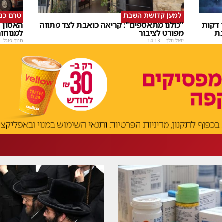
למען קדושת השבת
טרם כנ
שבת Upmix" משולם זושא וTYH ב16 דקות
"כולנו מתאספים": קריאה כואבת לצד מתווה
האסון ה
ת
מפורט לציבור
למנוחו
יואל וולך
|
14:13
חנוך פוגל
|