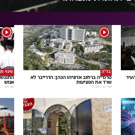
1
1
בד"ה
פינוי ת
עיר
טרגדיה ברחוב אדוניהו הכהן: הדרייבר לא
התנגשו
שרד את הפציעות
אנוש
אורי כץ
|
17:23
יוסי וינר
|
5