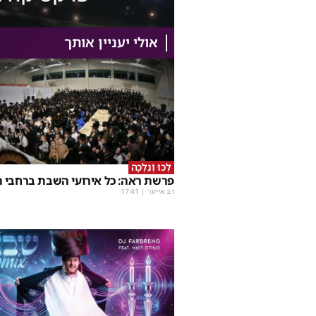
אולי יעניין אותך
לְכוּ וְנֵלְכָה
פרשת ראה: כל אירועי השבת ברחבי ה
דב אייזנר
|
17:41