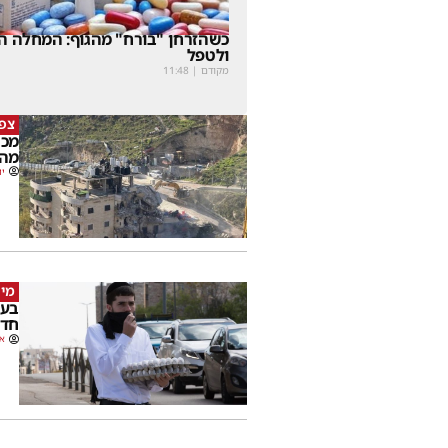
כשהזרחן "בורח" מהגוף: המחלה הנ
ולטפל
מקודם
|
11:48
צפו
מכה
מהמ
יו
מי 
בעק
חדש
או