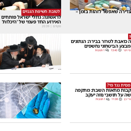
דירה שאפשר לזהות בזמן –
לטובת חשיפת הגנזים
לראשונה: גדולי ישראל פותחים
האירוע החד פעמי של 'היכלות'
מקודם
|
20:39
 כואבת לטרור בבירה: הנתונים
בצע הביטחוני נחשפים
סי וינר
13:40
1 תגובות
מסית נגד מי?
בות מחאות השבת: מתקפה
ה על תושבי נווה יעקב
רי כץ
11:08
1 תגובות