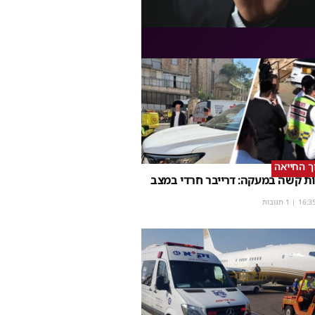
וך החייאה
ת קשה במעקה: דרייבר חרדי במצב
16:3
| 1 תגובות