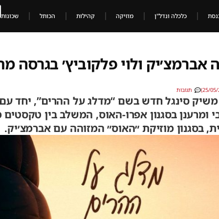
נסת
כלכלה ונדל"ן
מוזיקה
קהילות
הכותל
שכונות
 אברמצ׳יק ולוי פלקוביץ׳ בגרסה מ
תגובות
שיק סינגל חדש בשם “מדלג על ההרים”, יחד עם 
י ומרענן בסגנון אפרו-האוס, המשלב בין טקסטים 
ת, בסגנון מוזיקת ״האוס״ המזוהה עם אברמצ׳יק.