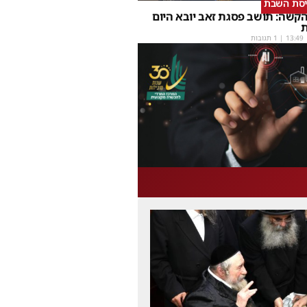
יסת השבת
קשה: תושב פסגת זאב יובא היום
ת
13:49
| 1 תגובות