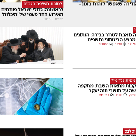
דירה שאפשר לזהות בזמן –
לטובת חשיפת הגנזים
לראשונה: גדולי ישראל פותחים
האירוע החד פעמי של 'היכלות'
מקודם
|
20:39
 כואבת לטרור בבירה: הנתונים
בצע הביטחוני נחשפים
סי וינר
13:40
1 תגובות
מסית נגד מי?
בות מחאות השבת: מתקפה
ה על תושבי נווה יעקב
רי כץ
11:08
1 תגובות
וסלבס