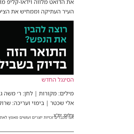
את הדואט מלווה וידאו-קליפ מו
העיר העתיקה וממחיש את הציפיי
הסינגל החדש
מילים: מקורות | לחן: ר׳ משה ג
אלי שכטר | בימוי ועריכה: שרול
צילום: יח"צ
אנו מכבדים זכויות יוצרים ועושים מאמץ לאתר