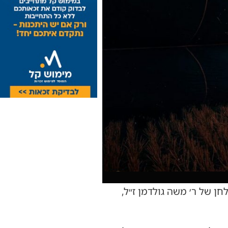
ן של ר׳ משה גולדמן ז״ל,