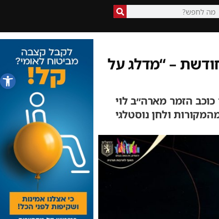
חודשת – “מדלג על
פתח סרג
כוכב הזמר מארה״ב לוי
מהמקורות ולחן נוסטלגי