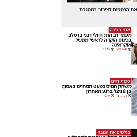
 את הכספות לציבור במסגרת
ארזי הבירה
מעמד רב הוד: גדולי רבני ברסלב
בכינוס הוקרה לראשי ממשל
אוקראינה
יואל וולך
13:15
סכנת חיים
משחק תמים כמעט הסתיים באסון:
בן 8 ניצל ברגע האחרון
דב אייזנר
10:49
בולמים את הגובה