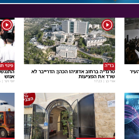
1
1
בד"ה
פינוי ת
עיר
טרגדיה ברחוב אדוניהו הכהן: הדרייבר לא
התנגשו
שרד את הפציעות
אנוש
אורי כץ
|
17:23
יוסי וינר
|
5