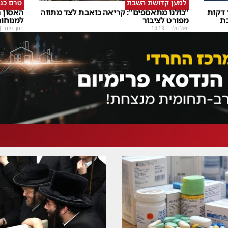
למען קדושת השבת
טרם כנ
שבת Upmix" משולם זושא וTYH ב16 דקות
"כולנו מתאספים": קריאה כואבת לצד מתווה
האסון ה
ת
מפורט לציבור
למנוחו
יואל וולך
|
14:13
חנוך פוגל
|