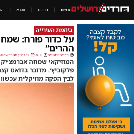
חדשות
חרדים
ספרא
הכ
ביוזמת העירייה
על כדור פורח: שמחה
ההרים”
חרדים ירושלים
18:00
ט׳ בסיון תשפ״ו (25/05/2026)
המוזיקאי שמחה אברמצ׳יק מ
פלקוביץ׳. מדובר בדואט קצב
לבין הפקה מוזיקלית עכשווי