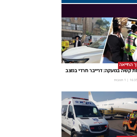
וך החייאה
ת קשה במעקה: דרייבר חרדי במצב
16:3
| 1 תגובות