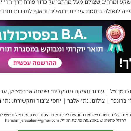
שקע ומרהיב שצולם מעל מרחבי על כדור פורח דרך הרי י
ה לגאולה ביוזמת עיריית ירושלים והאגף לתרבות תורני
ולדמן ז״ל | עיבוד והפקה מוזיקלית: שמחה אברמצ׳יק, עד
י ברונכר | צילום: נתי אלבר | יחסי ציבור ותקשורת: נתי 
 את בעלי הזכויות בצילומים המגיעים לידינו. אם זיהיתים בפרסומינו צילום שיש לכ
לחדול מהשימוש באמצעות כתובת המייל: haredim.jerusalem@gmail.com