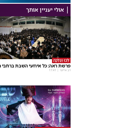
אולי יעניין אותך
לְכוּ וְנֵלְכָה
פרשת ראה: כל אירועי השבת ברחבי ה
דב אייזנר
|
17:41