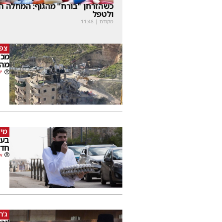
כשהזרחן "בורח" מהגוף: המחלה הנ
ולטפל
מקודם
|
11:48
צפו
מכה
מהמ
יו
מי 
בעק
חדש
או
ג'ר