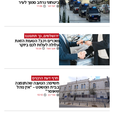
ביטחוני נרחב סמוך לעיר
יוסי וינר
11:06
ירושלמים, כך תתגוננו
מוכרים רכב? הטעות הזאת
עלולה לעלות לכם ביוקר
חנוך פוגל
10:34
חרף דעת הרבנים
חשיפה: הטענה שהתנפצה
בבית המשפט – "אין נוהל
שאוסר"
אורי כץ
10:10