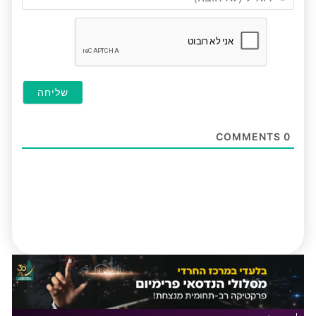
(לא
חובה
COMMENTS
0