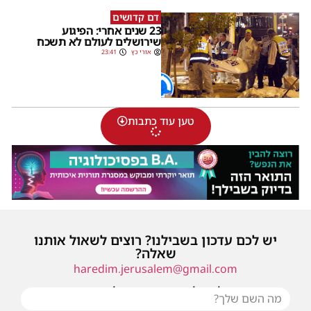
דם קדושים
23 שנים אחרי: הפיגוע
שירושלים לעולם לא תשכח
אורי כץ
23:41
טען עוד כתבות
יש לכם עדכון בשבילנו? רוצים לשאול אותנו
שאלה?
haredim.jerusalem@gmail.com
או שילחו אלינו פנייה ונחזור אליכם בהקדם