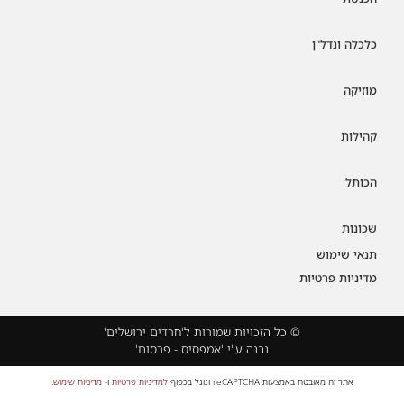
כלכלה ונדל"ן
מוזיקה
קהילות
הכותל
שכונות
תנאי שימוש
מדיניות פרטיות
© כל הזכויות שמורות ל'חרדים ירושלים'
נבנה ע"י 'אמפסיס - פרסום'
אתר זה מאובטח באמצעות reCAPTCHA וגוגל בכפוף
למדיניות פרטיות
ו-
מדיניות שימוש
.