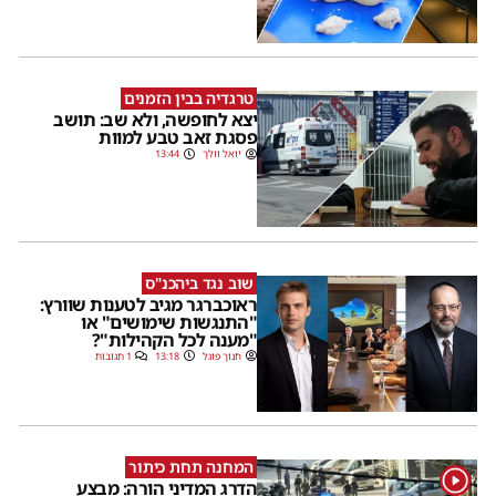
טרגדיה בבין הזמנים
יצא לחופשה, ולא שב: תושב
פסגת זאב טבע למוות
יואל וולך
13:44
שוב נגד ביהכנ"ס
ראוכברגר מגיב לטענות שוורץ:
"התנגשות שימושים" או
"מענה לכל הקהילות"?
חנוך פוגל
13:18
1 תגובות
המחנה תחת כיתור
1
הדרג המדיני הורה: מבצע