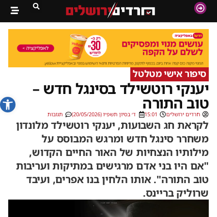
סיפור אישי מטלטל
יענקי רוטשילד בסינגל חדש –
פתח סרג
טוב התורה
חרדים ירושלים
15:01
ד׳ בסיון תשפ״ו (20/05/2026)
תגובות
לקראת חג השבועות, יענקי רוטשילד מלונדון
משחרר סינגל חדש ומרגש המבוסס על
מילותיו הנצחיות של האור החיים הקדוש,
"אם היו בני אדם מרגישים במתיקות ועריבות
טוב התורה". אותו הלחין בנו אפרים, ועיבד
שרוליק בריינס.