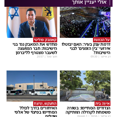
אולי יעניין אותך
על הכוונת
קאמבק פוליטי
דרמת ענק בעיר: האם יבוטלו
מחדש את המאבק נגד בני
אירועי 'בין הזמנים' לבני
הישיבות: חבר המועצה
הישיבות?
לשעבר מצטרף לליברמן
דב אייזנר
|
09:30
חנוך פוגל
|
20:57
אֵי-זֶה בַּיִת
התעקש, וניצח
הנדודים הסתיימו: בשורה
האיחורים בדרך לכולל
משמחת לקהילה הוותיקה
הסתיימו בפיצוי של אלפי
שקלים
דב אייזנר
|
18:55
| 1 תגובות