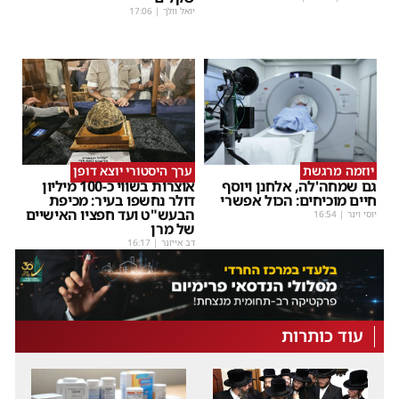
יואל וולך
|
17:06
יוזמה מרגשת
ערך היסטורי יוצא דופן
גם שמחה'לה, אלחנן ויוסף
אוצרות בשווי כ-100 מיליון
חיים מוכיחים: הכול אפשרי
דולר נחשפו בעיר: מכיפת
הבעש"ט ועד חפציו האישיים
יוסי וינר
|
16:54
של מרן
דב אייזנר
|
16:17
עוד כותרות