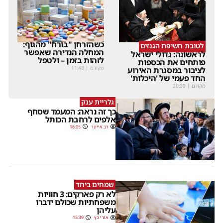
כשהזרחן "בורח" מהגוף:
לטובת חשיפת הגנזים
המחלה הנדירה שאפשר
לראשונה: גדולי ישראל
לזהות בזמן – ולטפל
פותחים את הכספות
מקודם
|
11:48
לציבור במסגרת האירוע
החד פעמי של 'היכלות'
מקודם
|
20:39
גלריית ענק
כך זה נראה: המעמד שסחף
אלפים לרחבת הכותל
דב אייזנר
16:05
שמחים ביחד
לא רק פארקים: 3 חוויות
משפחתיות שכולם ידברו
עליהן
אורי כץ
15:39