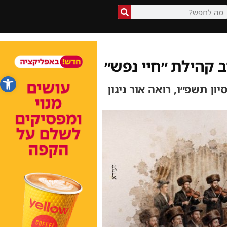
ב קהילת ״חיי נפש״
פתח סרג
ן תשפ״ו, רואה אור ניגון