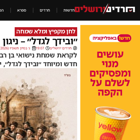
חדשות
חרדים
ספרא
הכ
לחן מקפיץ ומלא שמחה
״ובידך לגדל״ – ניגו
חרדים ירושלים
19:07
ג׳ בסיון תשפ״ו (19/05/2026)
לקראת שמחת נישואי בן רב ק
חדש ומיוחד ״ובידך לגדל״, 