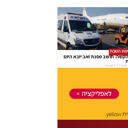
יסת השבת
קשה: תושב פסגת זאב יובא היום
ת
13:49
| 1 תגובות