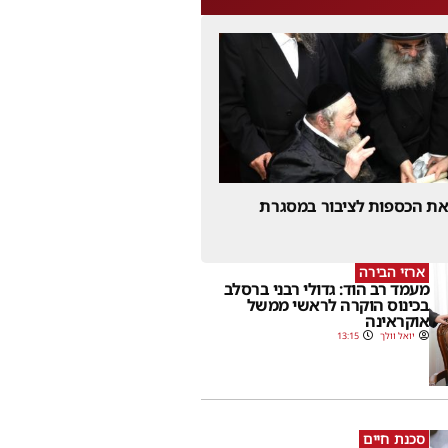
 את הכספות לציבור במסגרת
ארזי הבירה
מעמד רב הוד: גדולי רבני ברסלב
בכינוס הוקרה לראשי ממשל
אוקראינה
יואל וולך
13:15
סכנת חיים