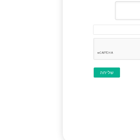
דוא"ל
(לא
חובה)