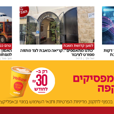
למען קדושת השבת
טרם כנ
שבת Upmix" משולם זושא וTYH ב16 דקות
"כולנו מתאספים": קריאה כואבת לצד מתווה
האסון ה
ת
מפורט לציבור
למנוחו
יואל וולך
|
14:13
חנוך פוגל
|