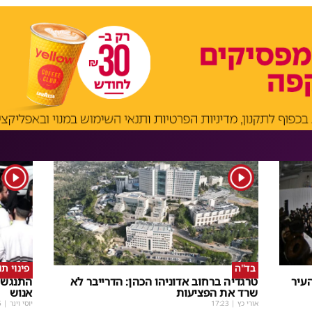
1
1
בד"ה
פינוי ת
עיר
טרגדיה ברחוב אדוניהו הכהן: הדרייבר לא
התנגשו
שרד את הפציעות
אנוש
אורי כץ
|
17:23
יוסי וינר
|
5