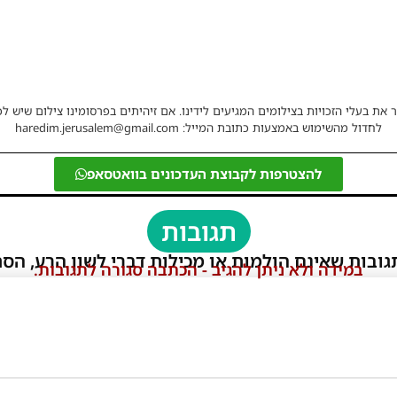
 את בעלי הזכויות בצילומים המגיעים לידינו. אם זיהיתים בפרסומינו צילום שיש לכ
לחדול מהשימוש באמצעות כתובת המייל: haredim.jerusalem@gmail.com
להצטרפות לקבוצת העדכונים בוואטסאפ
תגובות
גובות שאינם הולמות או מכילות דברי לשון הרע, הסת
במידה ולא ניתן להגיב - הכתבה סגורה לתגובות.