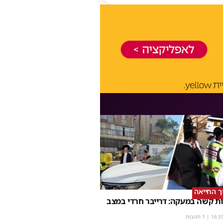
וך החייאה
ת קשה במעקה: דרייבר חרדי במצב
16:3
| 1 תגובות