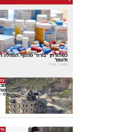
כשהזרחן "בורח" מהגוף: המחלה הנ
ולטפל
מקודם
|
11:48
צפו
מכה
מהמ
יו
מי 