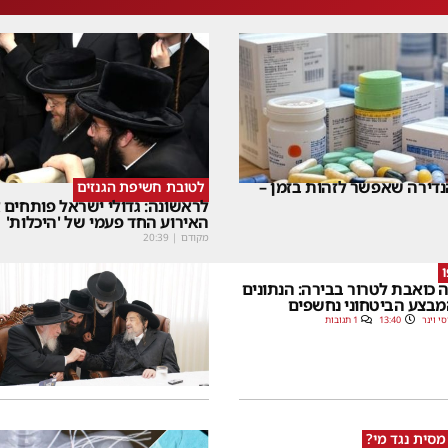
דירה שאפשר לזהות בזמן –
לטובת חשיפת הגנזים
לראשונה: גדולי ישראל פותחים
האירוע החד פעמי של 'היכלות'
מקודם
|
20:39
 כואבת לטרור בבירה: הנתונים
בצע הביטחוני נחשפים
סי וינר
13:40
1 תגובות
מסית נגד מי?