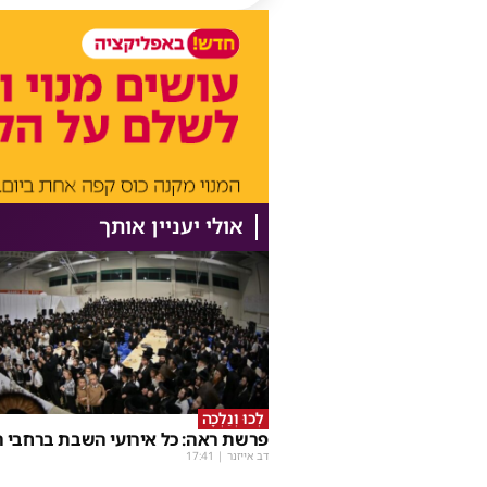
אולי יעניין אותך
לְכוּ וְנֵלְכָה
פרשת ראה: כל אירועי השבת ברחבי ה
דב אייזנר
|
17:41