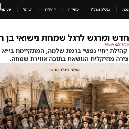
נסת
כלכלה ונדל"ן
מוזיקה
קהילות
הכותל
שכונות
ן חדש ומרגש לרגל שמחת נישואי בן ר
תגובות
הילת ״חיי נפש״ ברמת שלמה, המתקיימת בי״א סיו
יצירה מוזיקלית הנושאת בתוכה אווירת שמחה.