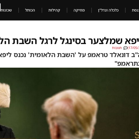
נסת
כלכלה ונדל"ן
מוזיקה
קהילות
הכותל
שכונות
פא שמלצער בסינגל לרגל השבת הל
תגובות
"ב דונאלד טראמפ על 'השבת הלאומית' נכנס ליפ
בתראמפ"