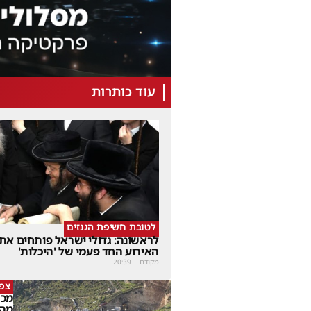
עוד כותרות
לטובת חשיפת הגנזים
לראשונה: גדולי ישראל פותחים את
האירוע החד פעמי של 'היכלות'
מקודם
|
20:39
צפו
מכה
מהמ