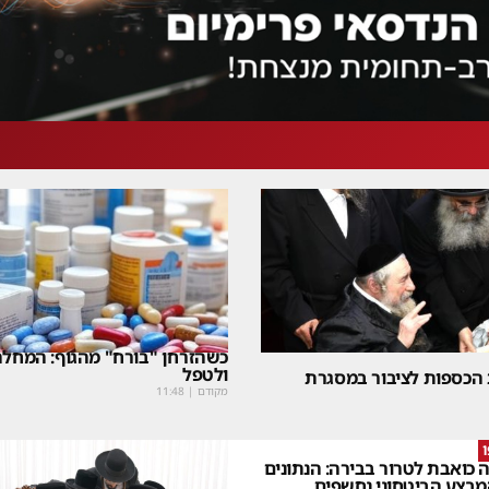
כשהזרחן "בורח" מהגוף: המחלה
ולטפל
 הכספות לציבור במסגרת
מקודם
|
11:48
 כואבת לטרור בבירה: הנתונים
בצע הביטחוני נחשפים