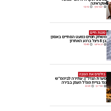
אוקראינה
יואל וולך
13:15
סכנת חיים
משחק תמים כמעט הסתיים באסון:
בן 8 ניצל ברגע האחרון
דב אייזנר
10:49
בולמים את הגובה
סערת הנדל"ן: עתירה לביהמ"ש
נגד בניית מגדל הענק בבירה
אורי כץ
22:20