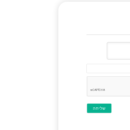
דוא"ל
(לא
חובה)