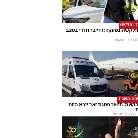
וך החייאה
ת קשה במעקה: דרייבר חרדי במצב
16:3
| 1 תגובות
יסת השבת
קשה: תושב פסגת זאב יובא היום
ת
13:49
| 1 תגובות