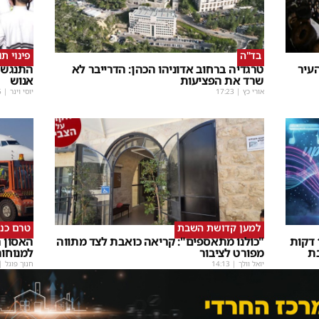
בד"ה
פינוי ת
עיר
טרגדיה ברחוב אדוניהו הכהן: הדרייבר לא
התנגשו
שרד את הפציעות
אנוש
אורי כץ
|
17:23
יוסי וינר
|
5
למען קדושת השבת
טרם כנ
שבת Upmix" משולם זושא וTYH ב16 דקות
"כולנו מתאספים": קריאה כואבת לצד מתווה
האסון ה
ת
מפורט לציבור
למנוחו
יואל וולך
|
14:13
חנוך פוגל
|