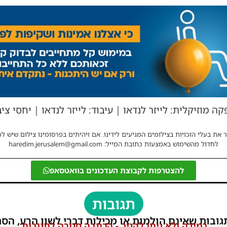
 מוזיקלית: לייזר לנדאו | עיבוד: לייזר לנדאו | יחסי צי
 את בעלי הזכויות בצילומים המגיעים לידינו. אם זיהיתים בפרסומינו צילום שיש לכ
לחדול מהשימוש באמצעות כתובת המייל: haredim.jerusalem@gmail.com
להצטרפות לקבוצת העדכונים בוואטסאפ
תגובות
גובות שאינם הולמות או מכילות דברי לשון הרע, הסת
במידה ולא ניתן להגיב - הכתבה סגורה לתגובות.