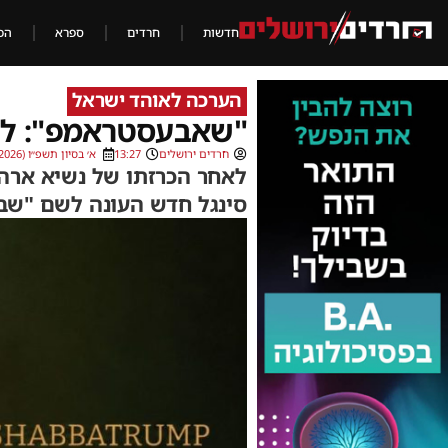
חדשות
חרדים
ספרא
הכ
הערכה לאוהד ישראל
"שאבעסטראמפ": לי
חרדים ירושלים
13:27
א׳ בסיון תשפ״ו (17/05/2026)
לאחר הכרזתו של נשיא ארה
סינגל חדש העונה לשם "ש