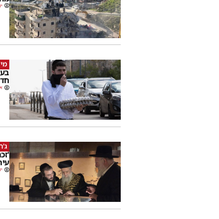
יו
מי 
בעק
חדש
או
ג'ר
'זכ
עיר
יו