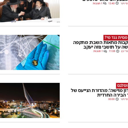
סי וינר
13:40
1 תגובות
מסית נגד מי?
בות מחאות השבת: מתקפה
ה על תושבי נווה יעקב
רי כץ
11:08
1 תגובות
וסלבס
רון מוישה': מהדורת הנייעס של
 הבירה החרדית
סי וינר
00:00