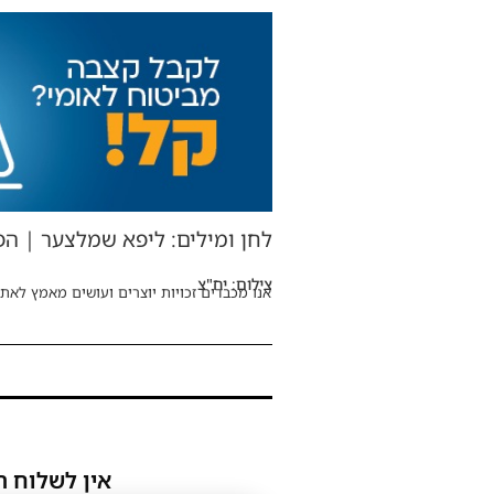
לחן ומילים: ליפא שמלצער | הפקה
צילום: יח"צ
אנו מכבדים זכויות יוצרים ועושים מאמץ לאתר
אין לשלוח ת