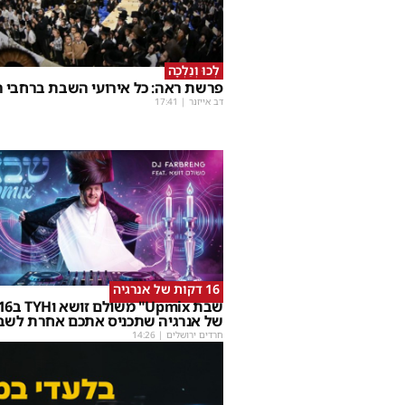
לְכוּ וְנֵלְכָה
פרשת ראה: כל אירועי השבת ברחבי ה
דב אייזנר
|
17:41
16 דקות של אנרגיה
של אנרגיה שתכניס אתכם אחרת לשב
חרדים ירושלים
|
14:26