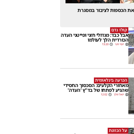
 את הכספות לציבור במסגרת
קולו נדם
אבל כבד: מגדולי חזני ופייטני העדה
הכורדית הלך לעולמו
יוסי וינר
13:20
הכרעה בינלאומית
מאחורי הקלעים: הסכסוך החסידי
שהגיע לפתחו של בד"ץ 'העדה'
יואל וולך
12:02
על הכוונת