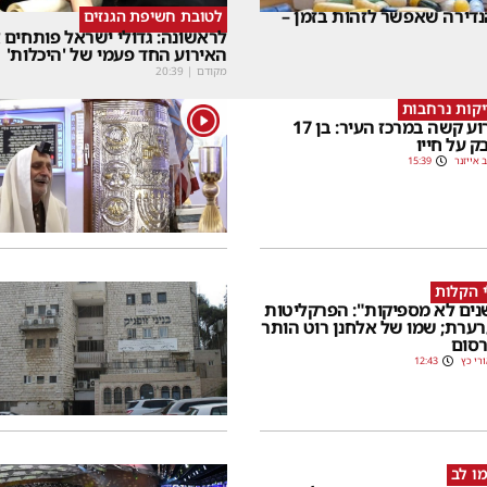
דירה שאפשר לזהות בזמן –
לטובת חשיפת הגנזים
לראשונה: גדולי ישראל פותחים
האירוע החד פעמי של 'היכלות'
מקודם
|
20:39
קות נרחבות
1
אירוע קשה במרכז העיר: בן 17
ק על חייו
 אייזנר
15:39
 הקלות
שנים לא מספיקות": הפרקליטות
ערת; שמו של אלחנן רוט הותר
סום
רי כץ
12:43
ו לב