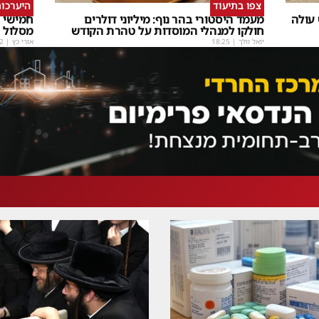
צפו בתיעוד
היערכות
 עולה
מעמד היסטורי בהר נוף: מיליוני דולרים
חמישי ב
חולקו למנהלי המוסדות על טהרת הקודש
מסלול
יואל וולך
|
18:25
אורי כץ
|
2