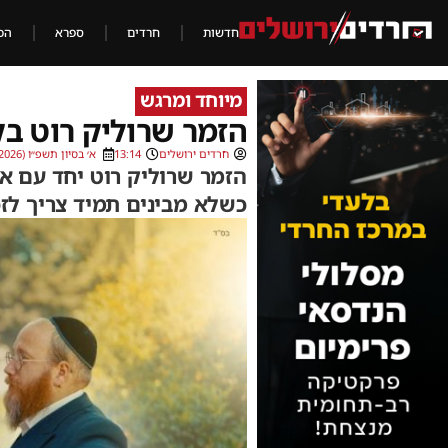
חדשות
חרדים
ספרא
הכ
מיוחד ומרגש
הזמר שרוליק רוט בק
חרדים ירושלים
13:14
א׳ בסיון תשפ״ו (17/05/2026)
הזמר שרוליק רוט יחד עם א
כשלא מבינים תמיד צריך לז