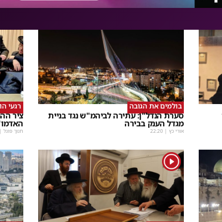
בולמים את הגובה
רגעי הו
סערת הנדל"ן: עתירה לביהמ"ש נגד בניית
ציר ההנ
מגדל הענק בבירה
האדמו"
אורי כץ
|
22:20
חנוך פוגל
|
1