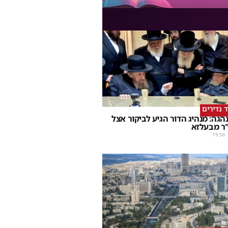
ד נדירים
הגה: מנהיג הדור הגיע לביקור אצל
ר מבעלזא
19:56