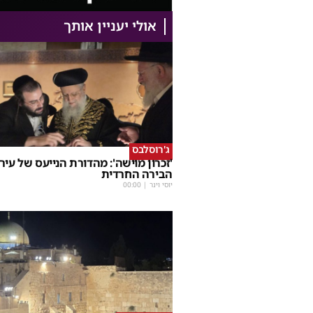
אולי יעניין אותך
ג'רוסלבס
'זכרון מוישה': מהדורת הנייעס של עיר
הבירה החרדית
יוסי וינר
|
00:00