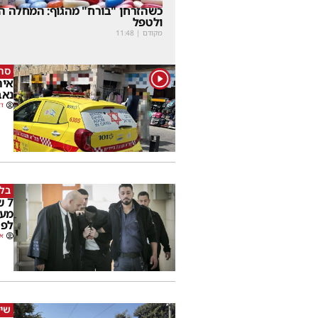
כשהזרחן "בורח" מהגוף: המחלה הנ
ולטפל
מקודם
|
11:48
סרי
1
נאב
דב
בלי
7 
מער
לפר
או
שימ