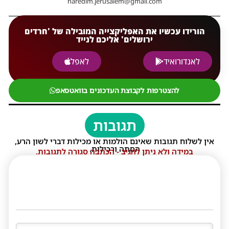
haredim.jerusalem@gmail.com
הורידו עכשיו את האפליקצייה המובילה של 'חרדים
ירושלים' אליכם לנייד
לאנדורואיד
לאפל
להצטרפות לקבוצת העדכונים בוואטסאפ
תגובות
אין לשלוח תגובות שאינם הולמות או מכילות דברי לשון הרע,
הסתה ורכילות.
במידה ולא ניתן להגיב - הכתבה סגורה לתגובות.