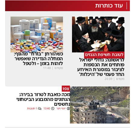
עוד כותרות
כשהזרחן "בורח" מהגוף:
לטובת חשיפת הגנזים
המחלה הנדירה שאפשר
לראשונה: גדולי ישראל
לזהות בזמן – ולטפל
פותחים את הכספות
מקודם
|
11:48
לציבור במסגרת האירוע
החד פעמי של 'היכלות'
מקודם
|
20:39
צפו
מכה כואבת לטרור בבירה:
הנתונים מהמבצע הביטחוני
נחשפים
יוסי וינר
13:40
1 תגובות