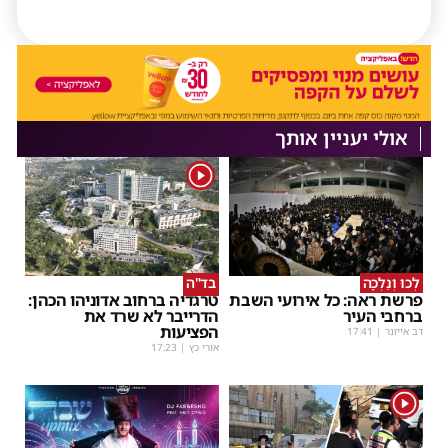
אולי יעניין אותך
1
לְכוּ וְנֵלְכָה
בד"ה
פרשת ראה: כל אירועי השבת
טרגדיה ברחוב אדוניהו הכהן:
ברחבי העיר
הדרייבר לא שרד את
הפציעות
דב אייזנר
|
17:41
אורי כץ
|
17:23
1