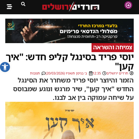
צמיחה והשראה
יוסי פריד בסינגל קליפ חדש: "איך
פתח סרג
קען"
חרדים ירושלים
12:35
ב׳ בניסן תשפ״ו (20/03/2026)
תגובות
הזמר והיוצר יוסי פריד משחרר את הסינגל
החדש "איך קען", שיר מרגש ונוגע שמבוסס
על שיחה עמוקה בין אב לבנו.