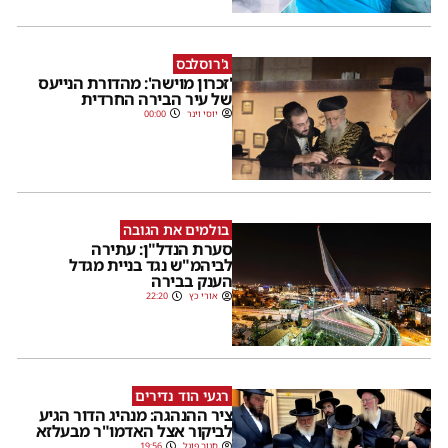
ג'רוסלבס
'זכרון מוישה': מהדורת הנייעס
של עיר הבירה החרדית
יוסי וינר
00:00
בולמים את הגובה
סערת הנדל"ן: עתירה
לביהמ"ש נגד בניית מגדל
הענק בבירה
אורי כץ
22:20
רגעי הוד נדירים
ציר ההנהגה: מנהיג הדור הגיע
לביקור אצל האדמו"ר מבעלזא
חנוך פוגל
19:56