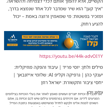
הקשיים, אלא להפוך אותם לכלי לצמיחה ולהשראה.
"איך קען" הוא שיר שמדבר לכל אחד שנמצא בדרך,
ומזכיר בפשטות: מי שמאמין ורוצה באמת – יכול
להגיע רחוק.
https://youtu.be/44k-advOI1Y
מילים ולחן: יוסי פריד | עיבוד והפקה מוזיקלית:
יענקי כהן | גרפיקה וקליפ AI: שלומי אייזנבאך |
יחסי ציבור ותקשורת: ישראל רוזן
צילום: יח"צ
אנו מכבדים זכויות יוצרים ועושים מאמץ לאתר את בעלי הזכויות בצילומים
המגיעים לידינו. אם זיהיתים בפרסומינו צילום שיש לכם זכויות בו, אתם
רשאים לפנות אלינו ולבקש לחדול מהשימוש באמצעות כתובת המייל: