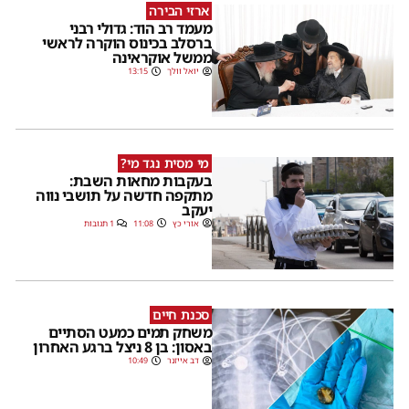
ארזי הבירה
מעמד רב הוד: גדולי רבני
ברסלב בכינוס הוקרה לראשי
ממשל אוקראינה
יואל וולך
13:15
מי מסית נגד מי?
בעקבות מחאות השבת:
מתקפה חדשה על תושבי נווה
יעקב
אורי כץ
11:08
1 תגובות
סכנת חיים
משחק תמים כמעט הסתיים
באסון: בן 8 ניצל ברגע האחרון
דב אייזנר
10:49