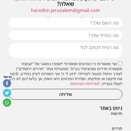
שאלה?
haredim.jerusalem@gmail.com
או שילחו אלינו פנייה ונחזור אליכם בהקדם
אני מאשר/ת כי הפרטים שמסרתי יישמרו במאגר של "קבוצת
תקשורת חרדים מוניציפלי בע"מ" (מפעילת אתר "חרדים ירושלים")
לצורך טיפול ומענה לפנייתי. ידוע לי כי אני רשאי/ת לעיין במידע, לבקש
שיתוף
את תיקונו או מחיקתו. מסירת הפרטים היא רשות, אך בלעדיהם לא ניתן
לטפל בפנייה.
למדיניות הפרטיות
.
שליחה
ניווט באתר
חדשות
חרדים