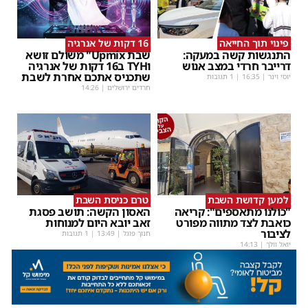
פינוי תוך החייאה
16 דקות של אנרגיה
התנגשות קשה במעקה:
שבת Upmix" משולם זושא
דרייבר חרדי במצב אנוש
וTYH ב16 דקות של אנרגיה
שתכניס אתכם אחרת לשבת
יוסי וינר
|
16:35
| 1 תגובות
חרדים ירושלים
|
14:26
למען קדושת השבת
טרם כניסת השבת
"כולנו מתאספים": קריאה
האסון הקשה: תושב פסגת
כואבת לצד מתווה מפורט
זאב יובא היום למנוחות
לציבור
חנוך פוגל
|
13:49
| 1 תגובות
יואל וולך
|
14:13