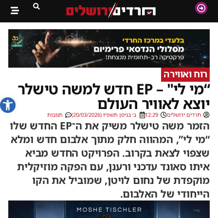
רוח ואווירה
“מי לי" – EP חדש למשה טישלר
פתח סרג
יוצא לאוויר העולם
חרדים ירושלים
12:29
ב׳ בניסן תשפ״ו (20/03/2026)
תגובות
הזמר משה טישלר משיק את ה־EP החדש שלו
“מי לי”, המהווה חלק מתוך אלבום חדש ומלא
שצפוי לצאת בקרוב. הפרויקט החדש מביא
איתו סאונד עדכני ורענן, עם הפקה מוזיקלית
מוקפדת של נחום לויטן, שמוביל את הקו
הייחודי של האלבום.