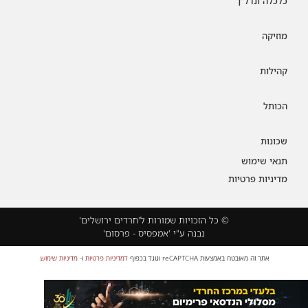
כלכלה ונדל"ן
מוזיקה
קהילות
הכותל
שכונות
תנאי שימוש
מדיניות פרטיות
© כל הזכויות שמורות ל'חרדים ירושלים'
נבנה ע"י 'אמפסיס - פרסום'
אתר זה מאובטח באמצעות reCAPTCHA וגוגל בכפוף
למדיניות פרטיות
ו-
מדיניות שימוש
.