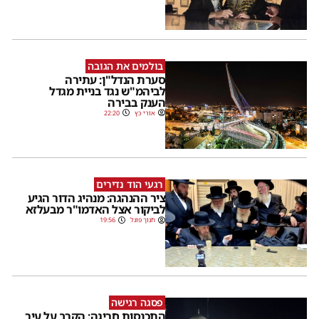
בולמים את הגובה
סערת הנדל"ן: עתירה
לביהמ"ש נגד בניית מגדל
הענק בבירה
אורי כץ
22:20
רגעי הוד נדירים
ציר ההנהגה: מנהיג הדור הגיע
לביקור אצל האדמו"ר מבעלזא
חנוך פוגל
19:56
פסגה רגישה
התכנסות חריגה: הקרב על עיר