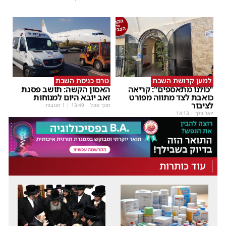
למען קדושת השבת
טרם כניסת השבת
"כולנו מתאספים": קריאה
האסון הקשה: תושב פסגת
כואבת לצד מתווה מפורט
זאב יובא היום למנוחות
לציבור
חנוך פוגל
|
13:49
| 1 תגובות
יואל וולך
|
14:13
עוד כותרות