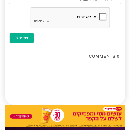
(לא
חובה
COMMENTS
0