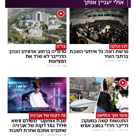
אולי יעניין אותך
1
לְכוּ וְנֵלְכָה
בד"ה
פרשת ראה: כל אירועי השבת
טרגדיה ברחוב אדוניהו הכהן:
ברחבי העיר
הדרייבר לא שרד את
הפציעות
דב אייזנר
|
17:41
אורי כץ
|
17:23
1
פינוי תוך החייאה
16 דקות של אנרגיה
התנגשות קשה במעקה:
שבת Upmix" משולם זושא
דרייבר חרדי במצב אנוש
וTYH ב16 דקות של אנרגיה
שתכניס אתכם אחרת לשבת
יוסי וינר
|
16:35
| 1 תגובות
חרדים ירושלים
|
14:26