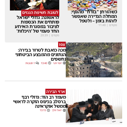
כשהזרחן "בורח" מהגוף:
לטובת חשיפת הגנזים
המחלה הנדירה שאפשר
לראשונה: גדולי ישראל
לזהות בזמן – ולטפל
פותחים את הכספות
מקודם
|
11:48
לציבור במסגרת האירוע
החד פעמי של 'היכלות'
מקודם
|
20:39
צפו
מכה כואבת לטרור בבירה:
הנתונים מהמבצע הביטחוני
נחשפים
יוסי וינר
13:40
1 תגובות
ארזי הבירה
מעמד רב הוד: גדולי רבני
ברסלב בכינוס הוקרה לראשי
ממשל אוקראינה
יואל וולך
13:15