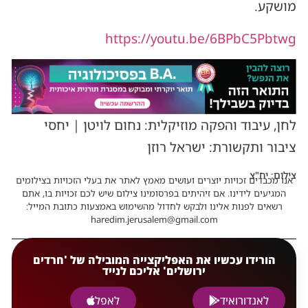
מושקע.
https://youtu.be/6BPbC5Pbtwg
לחן, עיבוד והפקה מוזיקלית: נחום לויטן | יחסי
ציבור ותקשורת: ישראל רוזן
צילום: יח"צ
אנו מכבדים זכויות יוצרים ועושים מאמץ לאתר את בעלי הזכויות בצילומים
המגיעים לידינו. אם זיהיתים בפרסומינו צילום שיש לכם זכויות בו, אתם
רשאים לפנות אלינו ולבקש לחדול מהשימוש באמצעות כתובת המייל:
haredim.jerusalem@gmail.com
הורידו עכשיו את האפליקצייה המובילה של 'חרדים
ירושלים' אליכם לנייד
לאנדורואיד
לאפל