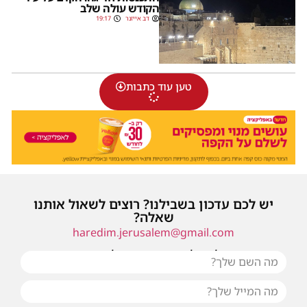
הקודש עולה שלב
דב אייזנר
19:17
טען עוד כתבות
יש לכם עדכון בשבילנו? רוצים לשאול אותנו
שאלה?
haredim.jerusalem@gmail.com
או שילחו אלינו פנייה ונחזור אליכם בהקדם