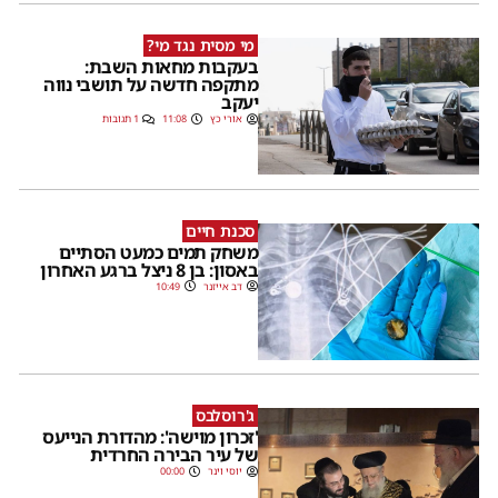
מי מסית נגד מי?
בעקבות מחאות השבת:
מתקפה חדשה על תושבי נווה
יעקב
אורי כץ
11:08
1 תגובות
סכנת חיים
משחק תמים כמעט הסתיים
באסון: בן 8 ניצל ברגע האחרון
דב אייזנר
10:49
ג'רוסלבס
'זכרון מוישה': מהדורת הנייעס
של עיר הבירה החרדית
יוסי וינר
00:00