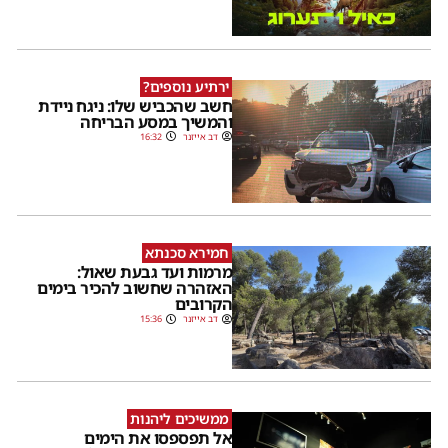
ירתיע נוספים?
חשב שהכביש שלו: ניגח ניידת
והמשיך במסע הבריחה
דב אייזנר
16:32
חמירא סכנתא
מרמות ועד גבעת שאול:
האזהרה שחשוב להכיר בימים
הקרובים
דב אייזנר
15:36
ממשיכים ליהנות
אל תפספסו את הימים