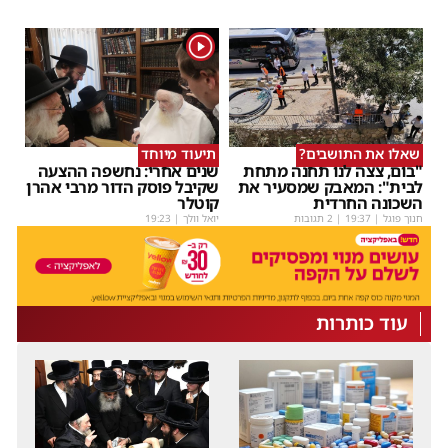
1
שאלו את התושבים?
תיעוד מיוחד
"בום, צצה לנו תחנה מתחת
שנים אחרי: נחשפה ההצעה
לבית": המאבק שמסעיר את
שקיבל פוסק הדור מרבי אהרן
השכונה החרדית
קוטלר
חנוך פוגל
|
19:37
| 2 תגובות
יואל וולך
|
19:23
עוד כותרות