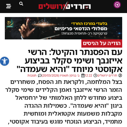
הודיה על הניסים
עם הפסנתר והקיטל: הרשי
פתח סרג
אייזנבך ושימי סקלר בביצוע
אקוסטי מיוחד "והיא שעמדה"
חרדים ירושלים
12:22
ב׳ בניסן תשפ״ו (20/03/2026)
תגובות
בצל המלחמה, ולקראת חג הפסח, משחררים
הזמר הרשי אייזנבך ואמן הקלידים שימי סקלר
ביצוע מחודש ללחן האלמותי של ירחמיאל
ביגון "והיא שעמדה". כשמילות ההגדה
מקבלות משמעות אקטואלית ומוחשית
מתמיד, הביצוע הנוכחי מוגש בעיבוד אקוסטי,