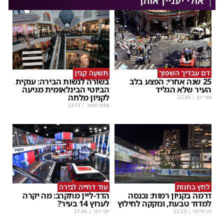
אולי יעניין אותך
דם עבדיך השפוך
תִּשְׁעָה קַבִּין
25 שנה אחרי: הפצע בלב
בשורה לנשות הבירה: ענקית
העיר שלא הגליד
הביוטי הבינלאומית מגיעה
לקניון מלחה
אורי כץ
|
23:39
צוות האתר
|
23:14
לחץ בחנות
עוד דחייה לבירה
דרמה בקניון רמות: נכנסה
הדד-ליין מתקרב: מה יקרה
למדוד טבעת, ונזקקה לחילוץ
לערוץ 14 בעיר?
דב אייזנר
|
22:23
יוסי וינר
|
21:46