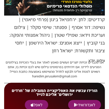
קרדיטים: לחן: ירחמיאל ביגון (פרחי מיאמי) |
נשיפה: דור אסרף | פסנתר: שימי סקלר | צילום
ועריכת וידאו: שמילי שטרן | ניהול אמנותי והפקה:
בני קוביץ | ייצוג אמנים: ישראל הירשמן | יחסי
ציבור ותקשורת: ישראל רוזן
צילום: יח"צ
אנו מכבדים זכויות יוצרים ועושים מאמץ לאתר את בעלי הזכויות בצילומים
המגיעים לידינו. אם זיהיתים בפרסומינו צילום שיש לכם זכויות בו, אתם
רשאים לפנות אלינו ולבקש לחדול מהשימוש באמצעות כתובת המייל:
haredim.jerusalem@gmail.com
הורידו עכשיו את האפליקצייה המובילה של 'חרדים
ירושלים' אליכם לנייד
לאנדורואיד
לאפל