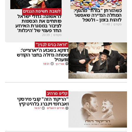
כשהזרחן "בורח" מהגוף:
לטובת חשיפת הגנזים
המחלה הנדירה שאפשר
לראשונה: גדולי ישראל
לזהות בזמן – ולטפל
פותחים את הכספות
מקודם
|
11:48
לציבור במסגרת האירוע
החד פעמי של 'היכלות'
מקודם
|
20:39
"וּרְאֵה בָנִים לְבָנֶיךָ"
דווקא בשבוע ה'יארצייט':
שמחה גדולה בחצר הקודש
זוועהיל
אורי כץ
18:51
קליפ מרהיב
"הריקוד הזה" קובי מירסקי
ואברומי וינברג בלהיט קיץ
חרדים ירושלים
16:57