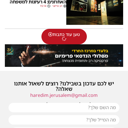
האחרונים: 4 רעיונות למשפחה
דב אייזנר
15:14
טען עוד כתבות
יש לכם עדכון בשבילנו? רוצים לשאול אותנו
שאלה?
haredim.jerusalem@gmail.com
או שילחו אלינו פנייה ונחזור אליכם בהקדם