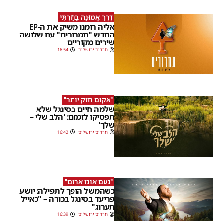
דֶּרֶךְ אֱמוּנָה בָחָרְתִּי
אליה רומנו משיק את ה-EP
החדש "תמרורים" עם שלושה
שירים מקוריים
חרדים ירושלים
16:54
''אקום חזק יותר''
שלמה חיים בסינגל שלא
תפסיקו לזמזם: 'הלב שלי –
שלך'
חרדים ירושלים
16:42
''נעם אונז ארום''
כשהמשל הופך לתפילה: יושע
פריעד בסינגל בכורה – "כאייל
תערוג"
חרדים ירושלים
16:39