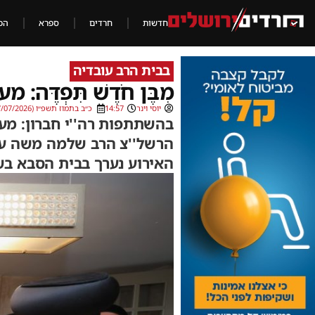
חדשות
חרדים
ספרא
הכ
בבית הרב עובדיה
מִבֶּן חֹדֶשׁ תִּפְדֶּ
יוסי וינר
14:57
כ״ב בתמוז תשפ״ו (07/07/2026)
בהשתתפות רה''י חברון: מעמד
הרשל''צ הרב שלמה משה עמא
האירוע נערך בבית הסבא בשכ