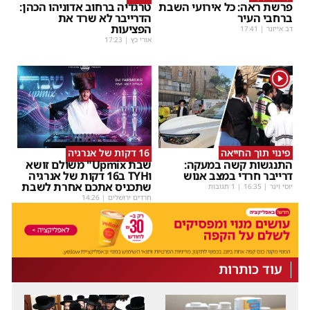
פרשת ראה: כל אירועי השבת
טרגדיה ברחוב אדוניהו הכהן:
ברחבי העיר
הדרייבר לא שרד את
הפציעות
דב אייזנר
|
17:41
אורי כץ
|
17:23
1
פינוי תוך החייאה
16 דקות של אנרגיה
התנגשות קשה במעקה:
שבת Upmix" משולם זושא
דרייבר חרדי במצב אנוש
וTYH ב16 דקות של אנרגיה
שתכניס אתכם אחרת לשבת
יוסי וינר
|
16:35
| 1 תגובות
חרדים ירושלים
|
14:26
עוד כותרות