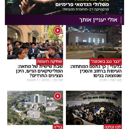
אולי יעניין אותך
1
"כבר גנב בשכונה"
שתיקה רועמת
בלעדי | כך נתפס המתחזה:
שבת שישית של מחאה:
העימות ברחוב והסכין
הפוליטיקאים הגיעו, היכן
שנמצאה בכיסו
הנציגים החרדים?
חנוך פוגל
|
21:44
יואל וולך
|
20:55
| 1 תגובות
1
לְכוּ וְנֵלְכָה
בד"ה