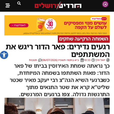
השמחה הרקיעה שחקים
רגעים נדירים: פאר הדור ריגש את
פתח סרג
המשתתפים
יואל וולך
18:33
כ״א בתמוז תשפ״ו (06/07/2026)
תגובות
כך נראתה שמחת האירוסין בביתו של פאר
הדור: מאות השתתפו בשמחה המיוחדת,
כשברגעי השיא הגה"צ רבי יעקב מאיר שכטר
שליט"א קרא את שטר התנאים מתוך
התרגשות גדולה. צפו ברגעים המרגשים.