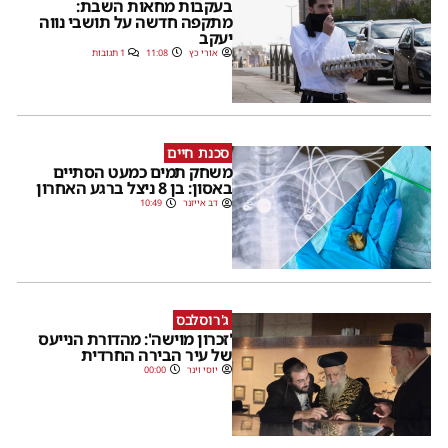
בעקבות מחאות השבת:
מתקפה חדשה על תושבי נווה
יעקב
אורי כץ
11:08
1 תגובות
סכנת חיים
משחק תמים כמעט הסתיים
באסון: בן 8 ניצל ברגע האחרון
דב אייזנר
10:49
ג'רוסלבס
'זכרון מוישה': מהדורת הנייעס
של עיר הבירה החרדית
יוסי וינר
00:00