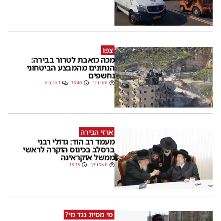
צפו
מכה כואבת לטרור בבירה:
הנתונים מהמבצע הביטחוני
נחשפים
יוסי וינר
13:40
1 תגובות
ארזי הבירה
מעמד רב הוד: גדולי רבני
ברסלב בכינוס הוקרה לראשי
ממשל אוקראינה
יואל וולך
13:15
מי מסית נגד מי?