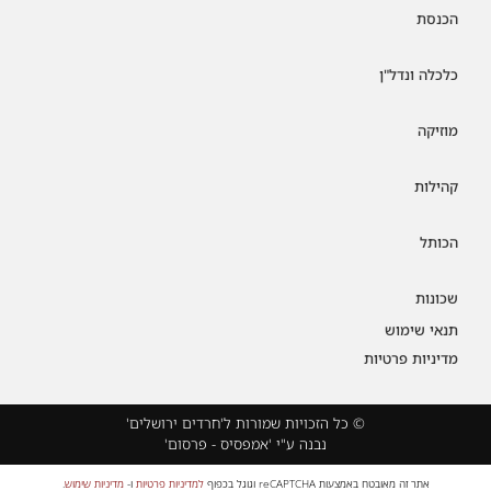
הכנסת
כלכלה ונדל"ן
מוזיקה
קהילות
הכותל
שכונות
תנאי שימוש
מדיניות פרטיות
© כל הזכויות שמורות ל'חרדים ירושלים'
נבנה ע"י 'אמפסיס - פרסום'
אתר זה מאובטח באמצעות reCAPTCHA וגוגל בכפוף
למדיניות פרטיות
ו-
מדיניות שימוש
.