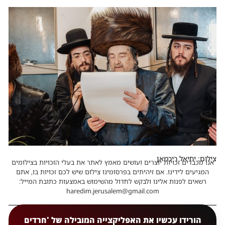
צילום: יחיאל ריכמאן
אנו מכבדים זכויות יוצרים ועושים מאמץ לאתר את בעלי הזכויות בצילומים
המגיעים לידינו. אם זיהיתים בפרסומינו צילום שיש לכם זכויות בו, אתם
רשאים לפנות אלינו ולבקש לחדול מהשימוש באמצעות כתובת המייל:
haredim.jerusalem@gmail.com
הורידו עכשיו את האפליקצייה המובילה של 'חרדים