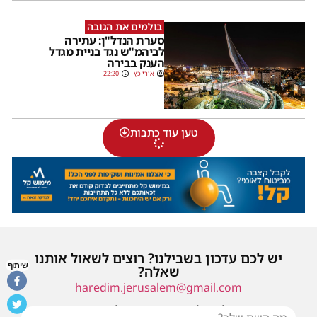
בולמים את הגובה
סערת הנדל"ן: עתירה
לביהמ"ש נגד בניית מגדל
הענק בבירה
אורי כץ
22:20
טען עוד כתבות
יש לכם עדכון בשבילנו? רוצים לשאול אותנו
שיתוף
שאלה?
haredim.jerusalem@gmail.com
או שילחו אלינו פנייה ונחזור אליכם בהקדם