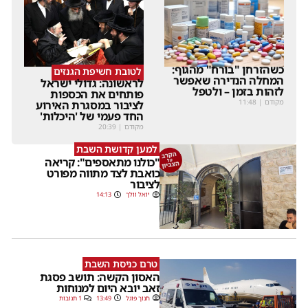
כשהזרחן "בורח" מהגוף:
לטובת חשיפת הגנזים
המחלה הנדירה שאפשר
לראשונה: גדולי ישראל
לזהות בזמן – ולטפל
פותחים את הכספות
מקודם
|
11:48
לציבור במסגרת האירוע
החד פעמי של 'היכלות'
מקודם
|
20:39
למען קדושת השבת
"כולנו מתאספים": קריאה
כואבת לצד מתווה מפורט
לציבור
יואל וולך
14:13
טרם כניסת השבת
האסון הקשה: תושב פסגת
זאב יובא היום למנוחות
חנוך פוגל
13:49
1 תגובות