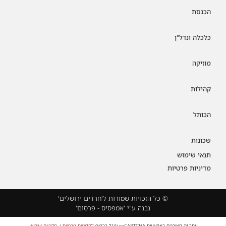
הכנסת
כלכלה ונדל"ן
מוזיקה
קהילות
הכותל
שכונות
תנאי שימוש
מדיניות פרטיות
© כל הזכויות שמורות ל'חרדים ירושלים'
נבנה ע"י 'אמפסיס - פרסום'
אתר זה מאובטח באמצעות reCAPTCHA וגוגל בכפוף
למדיניות פרטיות
ו-
מדיניות שימוש
.