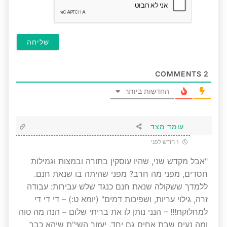
COMMENTS
2
החדשות ביותר
עומד מצד
1 חודש לפני
"אבל מקדש שני, שהיו עוסקין בתורה ובמצות וגמילות
חסדים, מפני מה חרב? מפני שהיתה בו שנאת חנם.
ללמדך ששקולה שנאת חנם כנגד שלש עבירות: עבודה
זרה, גילוי עריות, ושפיכות דמים" (יומא ט:) – די די די
למחלוקת!!! – הנני נותן לו את בריתי שלום – הנה מה טוה
ומה נעים שבת אחים גם יחד. יעזור השי"ת שיהא כבר