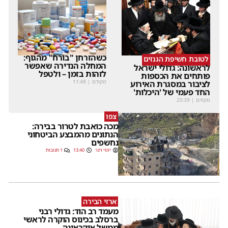
כשהזרחן "בורח" מהגוף:
לטובת חשיפת הגנזים
המחלה הנדירה שאפשר
לראשונה: גדולי ישראל
לזהות בזמן – ולטפל
פותחים את הכספות
מקודם
|
11:48
לציבור במסגרת האירוע
החד פעמי של 'היכלות'
מקודם
|
20:39
צפו
מכה כואבת לטרור בבירה:
הנתונים מהמבצע הביטחוני
נחשפים
יוסי וינר
13:40
1 תגובות
ארזי הבירה
מעמד רב הוד: גדולי רבני
ברסלב בכינוס הוקרה לראשי
ממשל אוקראינה