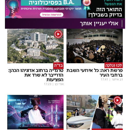
אולי יעניין אותך
1
לְכוּ וְנֵלְכָה
בד"ה
פרשת ראה: כל אירועי השבת
טרגדיה ברחוב אדוניהו הכהן:
ברחבי העיר
הדרייבר לא שרד את
הפציעות
דב אייזנר
|
17:41
אורי כץ
|
17:23
1