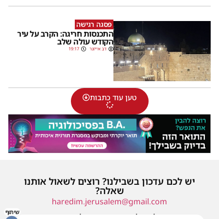
פסגה רגישה
התכנסות חריגה: הקרב על עיר
הקודש עולה שלב
דב אייזנר
19:17
טען עוד כתבות
יש לכם עדכון בשבילנו? רוצים לשאול אותנו
שאלה?
haredim.jerusalem@gmail.com
שיתוף
או שילחו אלינו פנייה ונחזור אליכם בהקדם