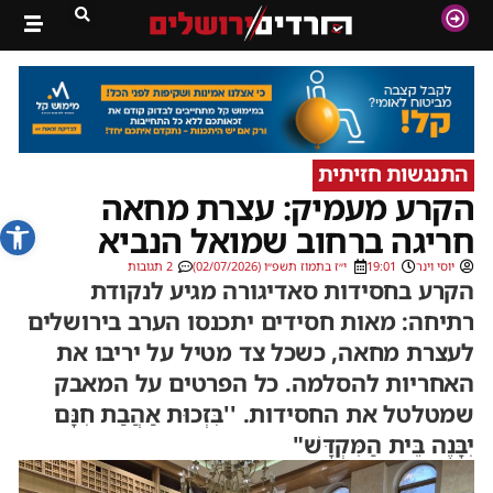
התנגשות חזיתית
הקרע מעמיק: עצרת מחאה
פתח סרג
חריגה ברחוב שמואל הנביא
יוסי וינר
19:01
י״ז בתמוז תשפ״ו (02/07/2026)
2 תגובות
הקרע בחסידות סאדיגורה מגיע לנקודת
רתיחה: מאות חסידים יתכנסו הערב בירושלים
לעצרת מחאה, כשכל צד מטיל על יריבו את
האחריות להסלמה. כל הפרטים על המאבק
שמטלטל את החסידות. ''בִּזְכוּת אַהֲבַת חִנָּם
יִבָּנֶה בֵּית הַמִּקְדָּשׁ"