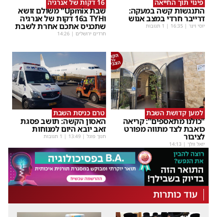
פינוי תוך החייאה
16 דקות של אנרגיה
התנגשות קשה במעקה:
שבת Upmix" משולם זושא
דרייבר חרדי במצב אנוש
וTYH ב16 דקות של אנרגיה
שתכניס אתכם אחרת לשבת
יוסי וינר
|
16:35
| 1 תגובות
חרדים ירושלים
|
14:26
למען קדושת השבת
טרם כניסת השבת
"כולנו מתאספים": קריאה
האסון הקשה: תושב פסגת
כואבת לצד מתווה מפורט
זאב יובא היום למנוחות
לציבור
חנוך פוגל
|
13:49
| 1 תגובות
יואל וולך
|
14:13
עוד כותרות