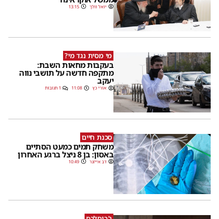
יואל וולך
13:15
מי מסית נגד מי?
בעקבות מחאות השבת:
מתקפה חדשה על תושבי נווה
יעקב
אורי כץ
11:08
1 תגובות
סכנת חיים
משחק תמים כמעט הסתיים
באסון: בן 8 ניצל ברגע האחרון
דב אייזנר
10:49
ג'רוסלבס