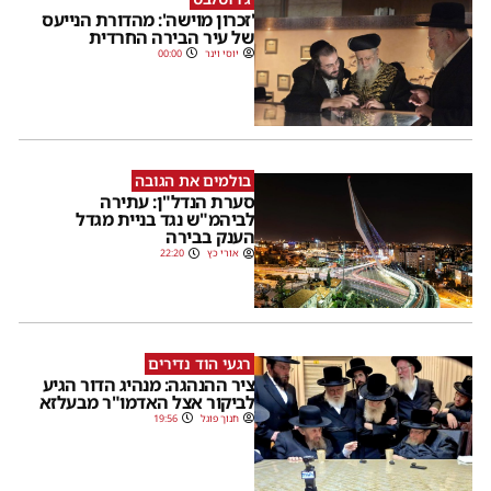
'זכרון מוישה': מהדורת הנייעס
של עיר הבירה החרדית
יוסי וינר
00:00
בולמים את הגובה
סערת הנדל"ן: עתירה
לביהמ"ש נגד בניית מגדל
הענק בבירה
אורי כץ
22:20
רגעי הוד נדירים
ציר ההנהגה: מנהיג הדור הגיע
לביקור אצל האדמו"ר מבעלזא
חנוך פוגל
19:56