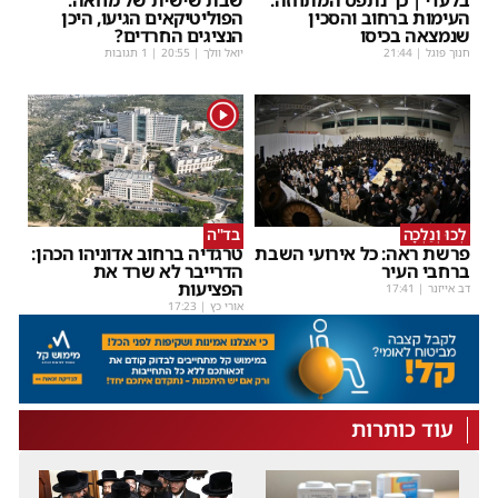
העימות ברחוב והסכין
הפוליטיקאים הגיעו, היכן
שנמצאה בכיסו
הנציגים החרדים?
חנוך פוגל
|
21:44
יואל וולך
|
20:55
| 1 תגובות
1
לְכוּ וְנֵלְכָה
בד"ה
פרשת ראה: כל אירועי השבת
טרגדיה ברחוב אדוניהו הכהן:
ברחבי העיר
הדרייבר לא שרד את
הפציעות
דב אייזנר
|
17:41
אורי כץ
|
17:23
עוד כותרות