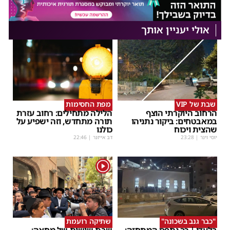
אולי יעניין אותך
שבת של VIP
מפת החסימות
הרחוב היוקרתי הוצף
הלילה מתחילים: רחוב עזרת
במאבטחים: ביקור נתניהו
תורה מתחדש, וזה ישפיע על
שהצית ויכוח
כולנו
יוסי וינר
|
23:28
דב אייזנר
|
22:46
1
"כבר גנב בשכונה"
שתיקה רועמת
בלעדי | כך נתפס המתחזה:
שבת שישית של מחאה: