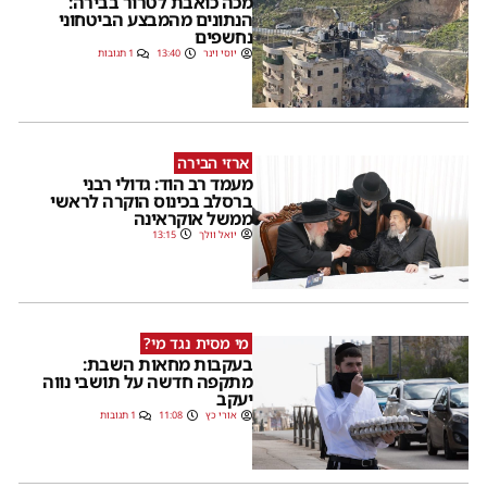
מכה כואבת לטרור בבירה:
הנתונים מהמבצע הביטחוני
נחשפים
יוסי וינר
13:40
1 תגובות
ארזי הבירה
מעמד רב הוד: גדולי רבני
ברסלב בכינוס הוקרה לראשי
ממשל אוקראינה
יואל וולך
13:15
מי מסית נגד מי?
בעקבות מחאות השבת:
מתקפה חדשה על תושבי נווה
יעקב
אורי כץ
11:08
1 תגובות