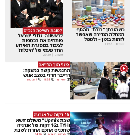
כשהזרחן "בורח" מהגוף:
לטובת חשיפת הגנזים
המחלה הנדירה שאפשר
לראשונה: גדולי ישראל
לזהות בזמן – ולטפל
פותחים את הכספות
מקודם
|
11:48
לציבור במסגרת האירוע
החד פעמי של 'היכלות'
מקודם
|
20:39
פינוי תוך החייאה
1
התנגשות קשה במעקה:
דרייבר חרדי במצב אנוש
יוסי וינר
16:35
1 תגובות
16 דקות של אנרגיה
שבת Upmix" משולם זושא
וTYH ב16 דקות של אנרגיה
שתכניס אתכם אחרת לשבת
חרדים ירושלים
14:26