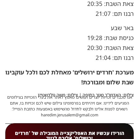
צאת השבת: 20:35
רבנו תם: 21:07
באר שבע
כניסת שבת: 19:28
צאת השבת: 20:30
רבנו תם: 21:04
מערכת 'חרדים ירושלים' מאחלת לכם ולכל עוקבינו
שבת שלום ומבורכת!
צילום: האדמו"ר מגור בחופה | צילום: משה גולדשטיין
אנו מכבדים זכויות יוצרים ועושים מאמץ לאתר את בעלי הזכויות בצילומים
המגיעים לידינו. אם זיהיתים בפרסומינו צילום שיש לכם זכויות בו, אתם
רשאים לפנות אלינו ולבקש לחדול מהשימוש באמצעות כתובת המייל:
haredim.jerusalem@gmail.com
הורידו עכשיו את האפליקצייה המובילה של 'חרדים
ירושלים' אליכם לנייד