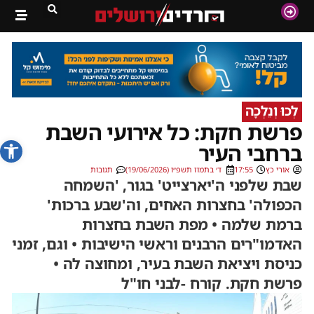
לְכוּ וְנֵלְכָה
פרשת חקת: כל אירועי השבת
פתח סרג
ברחבי העיר
אורי כץ
17:55
ד׳ בתמוז תשפ״ו (19/06/2026)
תגובות
שבת שלפני ה'יארצייט' בגור, 'השמחה
הכפולה' בחצרות האחים, וה'שבע ברכות'
ברמת שלמה • מפת השבת בחצרות
האדמו"רים הרבנים וראשי הישיבות • וגם, זמני
כניסת ויציאת השבת בעיר, ומחוצה לה •
פרשת חקת. קורח -לבני חו"ל