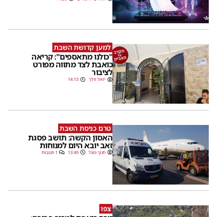
למען קדושת השבת
"כולנו מתאספים": קריאה
כואבת לצד מתווה מפורט
לציבור
יואל וולך
14:13
טרם כניסת השבת
האסון הקשה: תושב פסגת
זאב יובא היום למנוחות
חנוך פוגל
13:49
1 תגובות
צפו