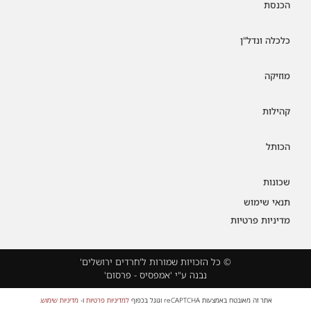
הכנסת
כלכלה ונדל"ן
מוזיקה
קהילות
הכותל
שכונות
תנאי שימוש
מדיניות פרטיות
© כל הזכויות שמורות ל'חרדים ירושלים'
נבנה ע"י 'אמפסיס - פרסום'
אתר זה מאובטח באמצעות reCAPTCHA וגוגל בכפוף
למדיניות פרטיות
ו-
מדיניות שימוש
.