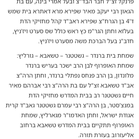
פרנקל זצ"ל חבר הבד"צ ובעל אמרי בינה, עם בת
הגאון רבי יעקב מאיר שפירא מרא דאתרא בית שמש
ד'4 בן הגרח"צ שפירא ראב"ד קהל מחזיקי הדת
בעלזא וחתן הגר"מ כץ ראש כולל שס סערט ויז'ניץ,
חדב"נ בעל הברכת משה מסערט ויז'ניץ.
שמחת בית ברנדר – גשטטנר – טשאבא – גורליץ:
שמחת האופרוף לבן הרב ישכר בעריש ברנדר
מלונדון, בן הרב פנחס נפתלי ברנדר, וחתן הרה"צ
אב"ד טשאבא זצ"ל עם בת הרה"צ רבי אברהם מאיר
חיים גשטטנר רב בבית המדרש מחזיקי הדת
במנצ'סטר, בן הרה"צ רבי עמרם גשטטנר גאב"ד קרית
אגודת ישראל, וחתן האדמו"ר מגארליץ, שמחת
האופרוף תתקיים בבית המדרש טשאבא ברחוב
אליעזרוב בעזרת תורה.