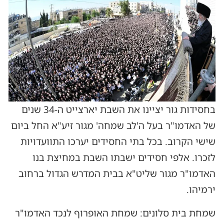
בחסידות גור יציינו את השבת יארצייט ה-34 שנים
של האדמו"ר בעל ה'לב שמחה‏' מגור זיע"א החל ביום
שישי הקרוב. בכל בתי החסידים יערכו התוועדויות
לזכרו. אלפי חסידים ישבתו השבת במחיצת בנו
האדמו"ר מגור שליט"א בבית המדרש הגדול ברחוב
ירמיהו.
שמחת בית סלונים: שמחת האופרוף לנכד האדמו"ר