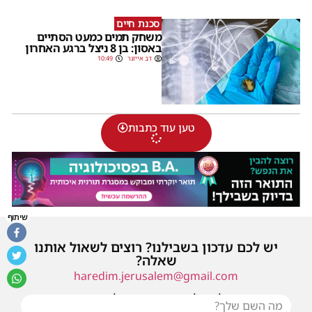
סכנת חיים
משחק תמים כמעט הסתיים
באסון: בן 8 ניצל ברגע האחרון
דב אייזנר
10:49
טען עוד כתבות
שיתוף
יש לכם עדכון בשבילנו? רוצים לשאול אותנו
שאלה?
haredim.jerusalem@gmail.com
או שילחו אלינו פנייה ונחזור אליכם בהקדם