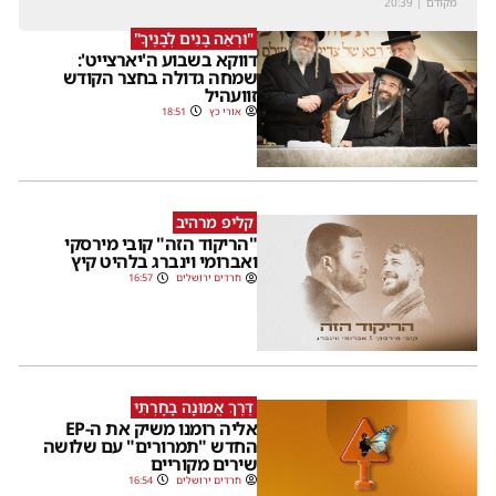
מקודם
|
20:39
"וּרְאֵה בָנִים לְבָנֶיךָ"
דווקא בשבוע ה'יארצייט':
שמחה גדולה בחצר הקודש
זוועהיל
אורי כץ
18:51
קליפ מרהיב
"הריקוד הזה" קובי מירסקי
ואברומי וינברג בלהיט קיץ
חרדים ירושלים
16:57
דֶּרֶךְ אֱמוּנָה בָחָרְתִּי
אליה רומנו משיק את ה-EP
החדש "תמרורים" עם שלושה
שירים מקוריים
חרדים ירושלים
16:54