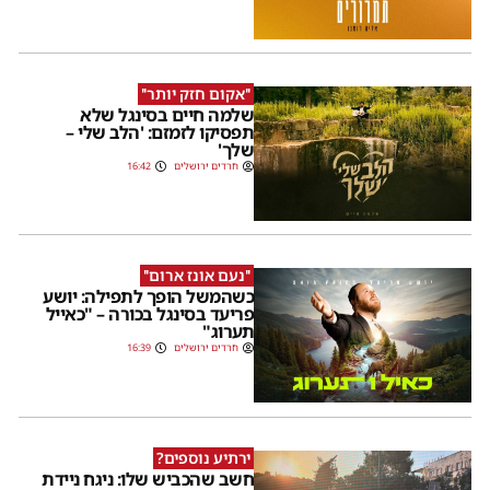
''אקום חזק יותר''
שלמה חיים בסינגל שלא
תפסיקו לזמזם: 'הלב שלי –
שלך'
חרדים ירושלים
16:42
''נעם אונז ארום''
כשהמשל הופך לתפילה: יושע
פריעד בסינגל בכורה – "כאייל
תערוג"
חרדים ירושלים
16:39
ירתיע נוספים?
חשב שהכביש שלו: ניגח ניידת