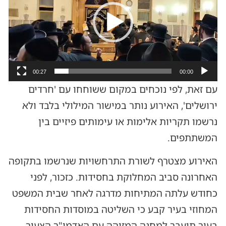
00:27
00:00
עם זאת, לפי נוכחים במקום ששוחחו עם 'חרדים
ירושלים', האירוע נותר במישור המילולי בלבד ולא
נרשמו תקריות אלימות או עימותים פיזיים בין
המשתתפים.
האירוע מצטרף לשורת התרחשויות שנרשמו בתקופה
האחרונה סביב המחלוקת בחסידות. כזכור, לפני
כחודש עלתה המתיחות מדרגה לאחר שבית המשפט
המחוזי בעיר קבע כי השליטה במוסדות החסידות
בעיר תועבר למחנה המזוהה עם האדמו"ר הצעיר