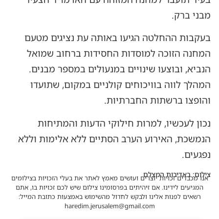
מבני ברק.
בעקבות ההחלטה הגיעו באותה עת נציגים מטעם
המחנה הזוכה למוסדות החסידות ברחוב שמואל
הנביא, ובוצעו שינויים במנעולים במספר מבנים.
המהלך לווה בוויכוחים קולניים במקום, שתועדו
והופצו ברשתות החברתיות.
נכון לעכשיו, למרות חילוקי הדעות והמתיחות
הנמשכת, האירוע הערב הסתיים ללא אלימות וללא
נפגעים.
צילום: באדיבות המצלם
אנו מכבדים זכויות יוצרים ועושים מאמץ לאתר את בעלי הזכויות בצילומים
המגיעים לידינו. אם זיהיתים בפרסומינו צילום שיש לכם זכויות בו, אתם
רשאים לפנות אלינו ולבקש לחדול מהשימוש באמצעות כתובת המייל:
haredim.jerusalem@gmail.com