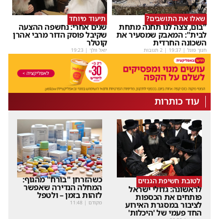
שאלו את התושבים?
תיעוד מיוחד
"בום, צצה לנו תחנה מתחת
שנים אחרי: נחשפה ההצעה
לבית": המאבק שמסעיר את
שקיבל פוסק הדור מרבי אהרן
השכונה החרדית
קוטלר
חנוך פוגל
|
19:37
| 2 תגובות
יואל וולך
|
19:23
עוד כותרות
כשהזרחן "בורח" מהגוף:
לטובת חשיפת הגנזים
המחלה הנדירה שאפשר
לראשונה: גדולי ישראל
לזהות בזמן – ולטפל
פותחים את הכספות
מקודם
|
11:48
לציבור במסגרת האירוע
החד פעמי של 'היכלות'