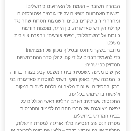
הבהרה חשובה – האמת על האירועים בירושלים!
בשעות האחרונות מופצים על ידי גורמים אינטרסנטים
ומחרחרי ריב שקרים בוטים והשמצות חסרות שחר נגד
קהילת הקודש סאדיגורה. בין היתר, מופצות הודעות
כוזבות על "השתוללות", "פינוי פורעים" ו"הפרת צווי בית
משפט".
מדובר בשקר מוחלט ובסילוף מכוון של המציאות!
כדי להעמיד דברים על דיוקם, להלן סדר ההתרחשויות
המדויק כפי שהיה:
אין שום מניעה משפטית: בית המשפט קבע בצורה ברורה
כי המבנה שייך באופן חוקי ורשמי למוסדות סאדיגורה בני
ברק. לחסידים יש זכות מלאה ומוחלטת לשהות במקום
ולעשות בו שימוש בכל עת.
התכנסות שגרתית: הערב החליטו ראשי הכוללים על
יציאה מאורגנת של חברי החבורה ללימוד והתכנסות
בבית המדרש בירושלים.
מטרת הנסיעה: הנסיעה כולה אורגנה למטרת התעלות,
החלפת אווירה וגיבוש בלבד – ללא שום כוונה למריבה או