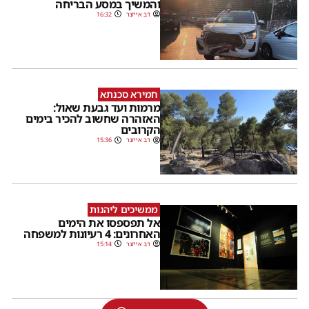
והמשיך במסע הבריחה
דב אייזנר
16:32
חמירא סכנתא
מרמות ועד גבעת שאול:
האזהרה שחשוב להכיר בימים
הקרובים
דב אייזנר
15:36
ממשיכים ליהנות
אל תפספסו את הימים
האחרונים: 4 רעיונות למשפחה
דב אייזנר
15:14