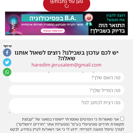
טען עוד כתבות
שיתוף
יש לכם עדכון בשבילנו? רוצים לשאול אותנו
שאלה?
haredim.jerusalem@gmail.com
או שילחו אלינו פנייה ונחזור אליכם בהקדם
אני מאשר/ת כי הפרטים שמסרתי יישמרו במאגר של "קבוצת
תקשורת חרדים מוניציפלי בע"מ" (מפעילת אתר "חרדים ירושלים")
לצורך טיפול ומענה לפנייתי. ידוע לי כי אני רשאי/ת לעיין במידע, לבקש