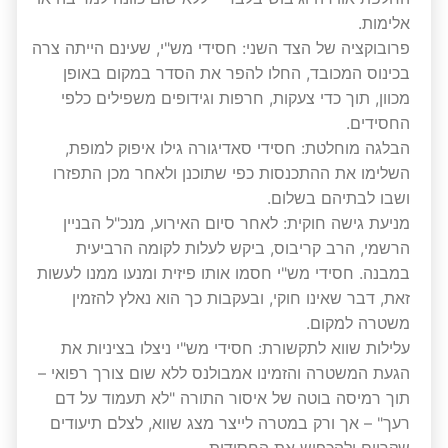
אלימות.
פרובוקציה של הצד השני: חסידי מש"י, שעינם הייתה צרה
בכינוס המכובד, החלו להפר את הסדר במקום באופן
מכוון, תוך כדי צעקות, חרפות וגידופים משפילים כלפי
החסידים.
הבלגה מוחלטת: חסידי סאדיגורה גילו איפוק למופת,
השלימו את ההתכנסות כפי שתוכנן ולאחר מכן התפזרו
ושבו לבתיהם בשלום.
מניעת גישה חוקית: לאחר סיום האירוע, מנכ"ל הבניין
הרשמי, הרב קריבוס, ביקש לעלות לקומה הרביעית
במבנה. חסידי מש"י חסמו אותו פיזית ומנעו ממנו לעשות
זאת, דבר שאינו חוקי, ובעקבות כך הוא נאלץ להזמין
משטרה למקום.
עלילות שווא לתקשורת: חסידי מש"י ניצלו בציניות את
הגעת המשטרה והזמינו אמבולנס ללא שום צורך רפואי –
תוך רמיסה בוטה של איסור התורה "לא תעמוד על דם
רעך" – אך ורק במטרה לייצר מצג שווא, לצלם תיעודים
שקריים ולהכפיש את החסידות.