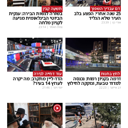
דם עבדיך השפוך
תִּשְׁעָה קַבִּין
25 שנה אחרי: הפצע בלב
בשורה לנשות הבירה: ענקית
העיר שלא הגליד
הביוטי הבינלאומית מגיעה
לקניון מלחה
אורי כץ
|
23:39
צוות האתר
|
23:14
לחץ בחנות
עוד דחייה לבירה
דרמה בקניון רמות: נכנסה
הדד-ליין מתקרב: מה יקרה
למדוד טבעת, ונזקקה לחילוץ
לערוץ 14 בעיר?
דב אייזנר
|
22:23
יוסי וינר
|
21:46
1