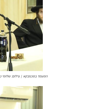
המעמד במכנובקא | צילום: שלומי ט