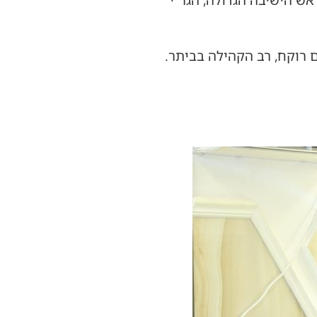
אש הישיבה הגדולה, הגר”י
ם רוקח, רב הקהילה בביתר.