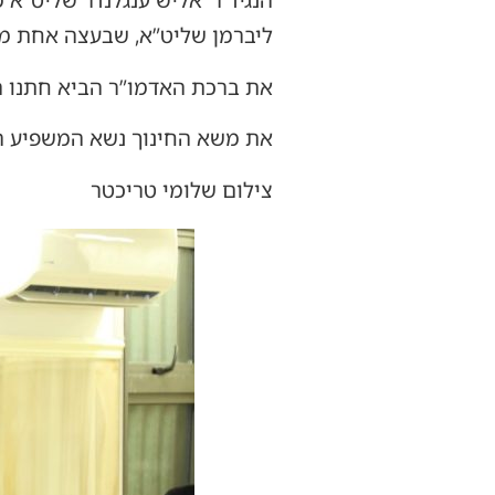
הנגיד ר’ אליש ענגלנדר שליט”א
ליברמן שליט”א, שבעצה אחת מר
את ברכת האדמו”ר הביא חתנו הג
את משא החינוך נשא המשפיע הות
צילום שלומי טריכטר