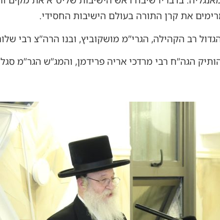
 מאנגליה. בדבריו שיבח ראש הישיבות שליט”א את מקים ור
ימים את קרן התורה בעולם הישיבות החסידי.
דול רב הקהילה, הגרי”מ מושקוביץ, ובנו הרה”צ רבי שלו
יק הגה”ח רבי מרדכי אריה פרידמן, והמג”ש הגר”מ סגל