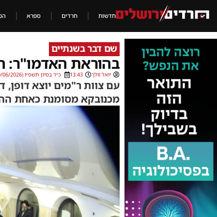
חדשות
חרדים
ספרא
הכ
שם דבר בשנתיים
בהוראת האדמו"ר: 
יואל וולך
13:43
כ״ד בסיון תשפ״ו (09/06/2026)
עם צוות ר"מים יוצא דופן,
מכנובקא מסומנת כאחת ההפת