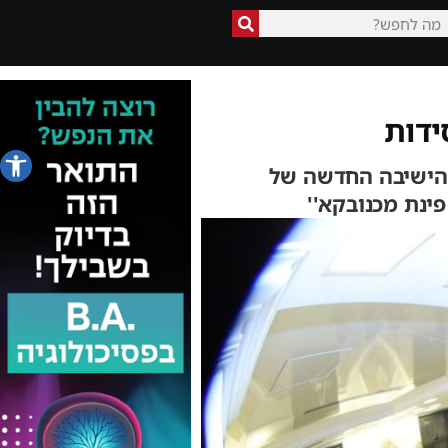
ידות
פתח סרג
, הישיבה החדשה של
ינת מכנובקא''