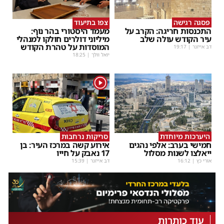
פסגה רגישה
צפו בתיעוד
התכנסות חריגה: הקרב על
מעמד היסטורי בהר נוף:
עיר הקודש עולה שלב
מיליוני דולרים חולקו למנהלי
המוסדות על טהרת הקודש
דב אייזנר
|
19:17
יואל וולך
|
18:25
1
היערכות מיוחדת
סריקות נרחבות
חמישי בערב: אלפי נהגים
אירוע קשה במרכז העיר: בן
ייאלצו לשנות מסלול
17 נאבק על חייו
אורי כץ
|
16:12
דב אייזנר
|
15:39
עוד כותרות