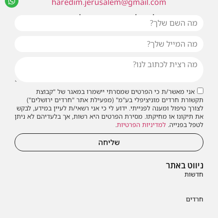
haredim.jerusalem@gmail.com
או שילחו אלינו פנייה ונחזור אליכם בהקדם
אני מאשר/ת כי הפרטים שמסרתי יישמרו במאגר של "קבוצת
תקשורת חרדים מוניציפלי בע"מ" (מפעילת אתר "חרדים ירושלים")
לצורך טיפול ומענה לפנייתי. ידוע לי כי אני רשאי/ת לעיין במידע, לבקש
את תיקונו או מחיקתו. מסירת הפרטים היא רשות, אך בלעדיהם לא ניתן
לטפל בפנייה.
למדיניות הפרטיות
.
שליחה
ניווט באתר
חדשות
חרדים