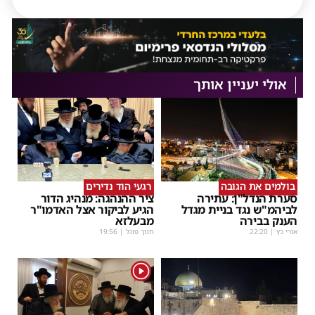
אולי יעניין אותך
בולמים את הגובה
רגעי הוד נדירים
סערת הנדל"ן: עתירה
ציר ההנהגה: מנהיג הדור
לביהמ"ש נגד בניית מגדל
הגיע לביקור אצל האדמו"ר
הענק בבירה
מבעלזא
אורי כץ
|
22:20
חנוך פוגל
|
19:56
1