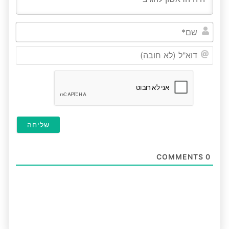
שם*
דוא"ל
(לא
חובה
COMMENTS
0