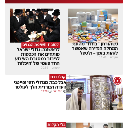
כשהזרחן "בורח" מהגוף:
לטובת חשיפת הגנזים
המחלה הנדירה שאפשר
לראשונה: גדולי ישראל
לזהות בזמן – ולטפל
פותחים את הכספות
מקודם
|
11:48
לציבור במסגרת האירוע
החד פעמי של 'היכלות'
מקודם
|
20:39
קולו נדם
1
אבל כבד: מגדולי חזני ופייטני
העדה הכורדית הלך לעולמו
יוסי וינר
13:20
בלי הקלות