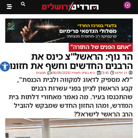
"אתם הפנים של התורה"
הר נוף: הראשל"צ כינס את
פתח סרג
הרבנים החדשים וחשף את חזונו
דב אייזנר
23:45
כ״א בסיון תשפ״ו (06/06/2026)
תגובות
"לא מספיק לדאוג למקווה ולבית הכנסת",
קבע הראשון לציון בפני עשרות רבנים
שהתכנסו בעיר. מה נאמר מאחורי דלתות בית
המדרש, ומהו החזון החדש שמבקש להוביל
הרב הראשי לישראל?