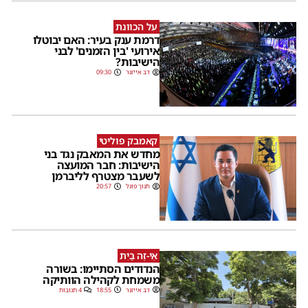
על הכוונת
דרמת ענק בעיר: האם יבוטלו
אירועי 'בין הזמנים' לבני
הישיבות?
דב אייזנר
09:30
קאמבק פוליטי
מחדש את המאבק נגד בני
הישיבות: חבר המועצה
לשעבר מצטרף לליברמן
חנוך פוגל
20:57
אֵי-זֶה בַּיִת
הנדודים הסתיימו: בשורה
משמחת לקהילה הוותיקה
דב אייזנר
18:55
4 תגובות