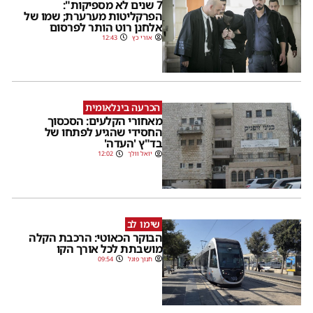
7 שנים לא מספיקות":
הפרקליטות מערערת; שמו של
אלחנן רוט הותר לפרסום
אורי כץ
12:43
הכרעה בינלאומית
מאחורי הקלעים: הסכסוך
החסידי שהגיע לפתחו של
בד"ץ 'העדה'
יואל וולך
12:02
שימו לב
הבוקר הכאוטי: הרכבת הקלה
מושבתת לכל אורך הקו
חנוך פוגל
09:54