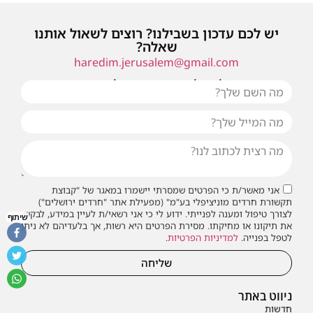
יש לכם עדכון בשבילנו? רוצים לשאול אותנו
שאלה?
haredim.jerusalem@gmail.com
או שילחו אלינו פנייה ונחזור אליכם בהקדם
אני מאשר/ת כי הפרטים שמסרתי יישמרו במאגר של "קבוצת
תקשורת חרדים מוניציפלי בע"מ" (מפעילת אתר "חרדים ירושלים")
לצורך טיפול ומענה לפנייתי. ידוע לי כי אני רשאי/ת לעיין במידע, לבקש
שיתוף
את תיקונו או מחיקתו. מסירת הפרטים היא רשות, אך בלעדיהם לא ניתן
לטפל בפנייה.
למדיניות הפרטיות
.
שליחה
ניווט באתר
חדשות