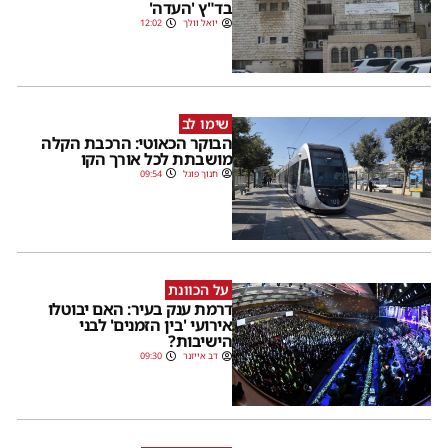
בד"ץ 'העדה'
יואל וולך
12:02
שימו לב
הבוקר הכאוטי: הרכבת הקלה
מושבתת לכל אורך הקו
חנוך פוגל
09:54
על הכוונת
דרמת ענק בעיר: האם יבוטלו
אירועי 'בין הזמנים' לבני
הישיבות?
דב אייזנר
09:30