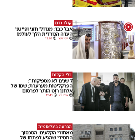
קולו נדם
1
אבל כבד: מגדולי חזני ופייטני
העדה הכורדית הלך לעולמו
יוסי וינר
13:20
בלי הקלות
7 שנים לא מספיקות":
הפרקליטות מערערת; שמו של
אלחנן רוט הותר לפרסום
אורי כץ
12:43
הכרעה בינלאומית
מאחורי הקלעים: הסכסוך
החסידי שהגיע לפתחו של