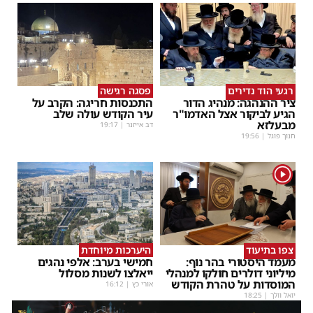
רגעי הוד נדירים
פסגה רגישה
ציר ההנהגה: מנהיג הדור
התכנסות חריגה: הקרב על
הגיע לביקור אצל האדמו"ר
עיר הקודש עולה שלב
מבעלזא
דב אייזנר
|
19:17
חנוך פוגל
|
19:56
1
צפו בתיעוד
היערכות מיוחדת
מעמד היסטורי בהר נוף:
חמישי בערב: אלפי נהגים
מיליוני דולרים חולקו למנהלי
ייאלצו לשנות מסלול
המוסדות על טהרת הקודש
אורי כץ
|
16:12
יואל וולך
|
18:25