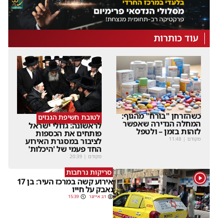
עוד כותרות
כשהזרחן "בורח" מהגוף:
לטובת חשיפת הגנזים
המחלה הנדירה שאפשר
לראשונה: גדולי ישראל
לזהות בזמן – ולטפל
פותחים את הכספות
מקודם
|
11:48
לציבור במסגרת האירוע
החד פעמי של 'היכלות'
מקודם
|
20:39
סריקות נרחבות
1
אירוע קשה במרכז העיר: בן 17
נאבק על חייו
דב אייזנר
15:39