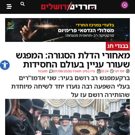
בבגדי חג
מאחורי הדלת הסגורה: המפגש
פתח סרג
שעורר עניין בעולם החסידות
יוסי וינר
20:24
ט״ז בסיון תשפ״ו (01/06/2026)
תגובות
ברקעמפגש רב רושם בעיר: שני אדמו"רים
בעלי השפעה רבה נועדו יחד לשיחה מיוחדת
שהותירה רושם עז על