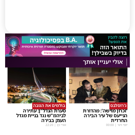
אולי יעניין אותך
ג'רוסלבס
בולמים את הגובה
'זכרון מוישה': מהדורת
סערת הנדל"ן: עתירה
הנייעס של עיר הבירה
לביהמ"ש נגד בניית מגדל
החרדית
הענק בבירה
יוסי וינר
|
00:00
אורי כץ
|
22:20