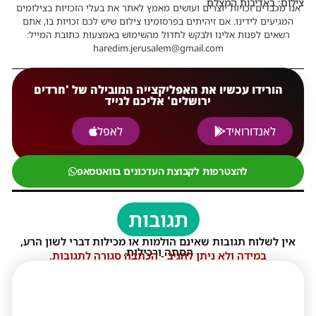
צילום: באדיבות המצלם
אנו מכבדים זכויות יוצרים ועושים מאמץ לאתר את בעלי הזכויות בצילומים
המגיעים לידינו. אם זיהיתים בפרסומינו צילום שיש לכם זכויות בו, אתם
רשאים לפנות אלינו ולבקש לחדול מהשימוש באמצעות כתובת המייל:
haredim.jerusalem@gmail.com
הורידו עכשיו את האפליקצייה המובילה של 'חרדים
ירושלים' אליכם לנייד
לאנדורואיד
לאפל
להצטרפות לקבוצת העדכונים בוואטסאפ
תגובות
אין לשלוח תגובות שאינם הולמות או מכילות דברי לשון הרע,
הסתה ורכילות.
במידה ולא ניתן להגיב - הכתבה סגורה לתגובות.