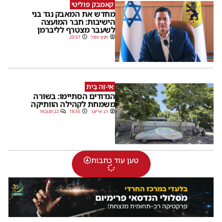
קאמבק פוליטי
מחדש את המאבק נגד בני
הישיבות: חבר המועצה
לשעבר מצטרף לליברמן
חנוך פוגל
20:57
אֵי-זֶה בַּיִת
הנדודים הסתיימו: בשורה
משמחת לקהילה הוותיקה
דב אייזנר
18:55
22 תגובות
טען עוד כתבות