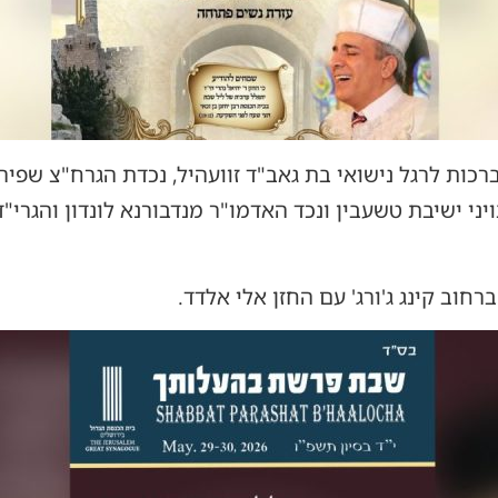
כות לרגל נישואי בת גאב"ד זוועהיל, נכדת הגרח"צ שפיר
י ישיבת טשעבין ונכד האדמו"ר מנדבורנא לונדון והגרי"ד
חוב קינג ג'ורג' עם החזן אלי אלדד.