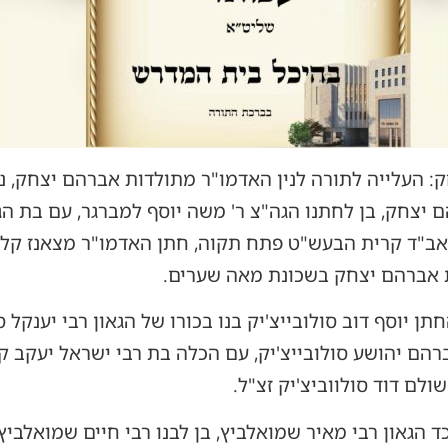
העלייה לתורה לנין האדמו"ר מתולדות אברהם יצחק, נכד
יצחק, בן לחתנו הגה"צ ר' משה יוסף למברגר, עם בת הגה
אב"ד קרית הבעש"ט פתח תקוה, חתן האדמו"ר מצאנז קלויז
ת אברהם יצחק בשכונת מאה שערים.
ן יוסף דוב סולובייצ'יק בנו בכורו של הגאון רבי יענקל ס
רהם יהושע סולובייצ'יק, עם הכלה בת רבי ישראל יעקב קפ
ולם דוד סולווביצ'יק זצ"ל.
 הגאון רבי מאיר שמואלביץ, בן לבנו רבי חיים שמואלביץ,