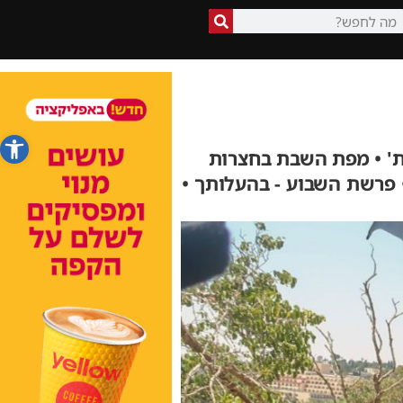
פתח סרג
ות' • מפת השבת בחצרות
• פרשת השבוע - בהעלותך •