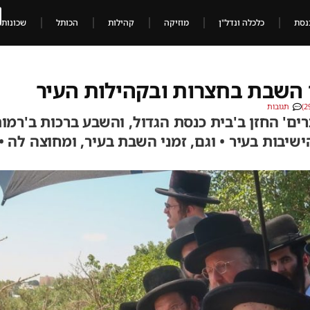
נסת
כלכלה ונדל"ן
מוזיקה
קהילות
הכותל
שכונות
אירועי השבת בחצרות ובקהילות העיר
תגובות
ים' החזן ב'בית כנסת הגדול, והשבע ברכות ב'רמ
שיבות בעיר • וגם, זמני השבת בעיר, ומחוצה לה 