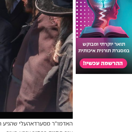
האדמו"ר מסערדאהעלי שהגיע הש