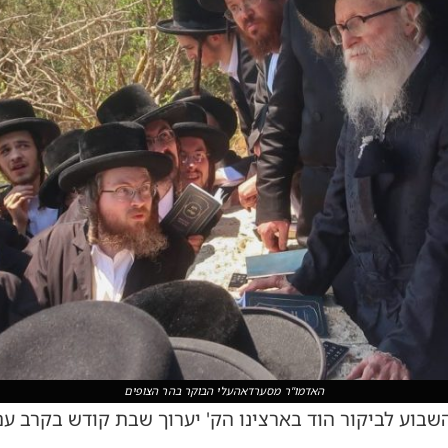
האדמו"ר מסערדאהעלי הבוקר בהר הצופים
בוע לביקור הוד בארצינו הק' יערוך שבת קודש בקרב עם