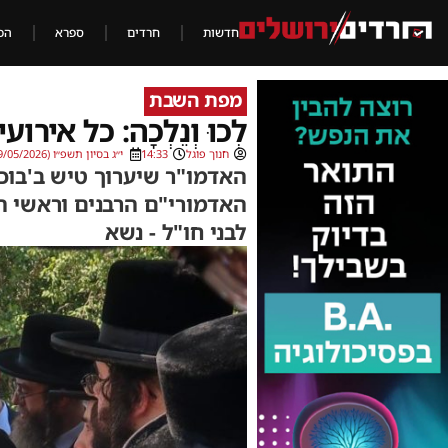
חדשות
חרדים
ספרא
הכ
מפת השבת
לְכוּ וְנֵלְכָה: כל 
חנוך פוגל
14:33
י״ג בסיון תשפ״ו (29/05/2026)
האדמו"ר שיערוך טיש ב'בוכר
האדמורי"ם הרבנים וראשי הי
לבני חו"ל - נשא