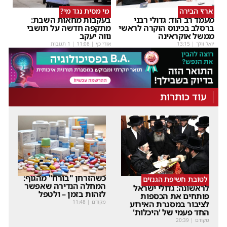
ארזי הבירה
מי מסית נגד מי?
מעמד רב הוד: גדולי רבני
בעקבות מחאות השבת:
ברסלב בכינוס הוקרה לראשי
מתקפה חדשה על תושבי
ממשל אוקראינה
נווה יעקב
יואל וולך
|
13:15
אורי כץ
|
11:08
| 1 תגובות
עוד כותרות
כשהזרחן "בורח" מהגוף:
לטובת חשיפת הגנזים
המחלה הנדירה שאפשר
לראשונה: גדולי ישראל
לזהות בזמן – ולטפל
פותחים את הכספות
מקודם
|
11:48
לציבור במסגרת האירוע
החד פעמי של 'היכלות'
מקודם
|
20:39