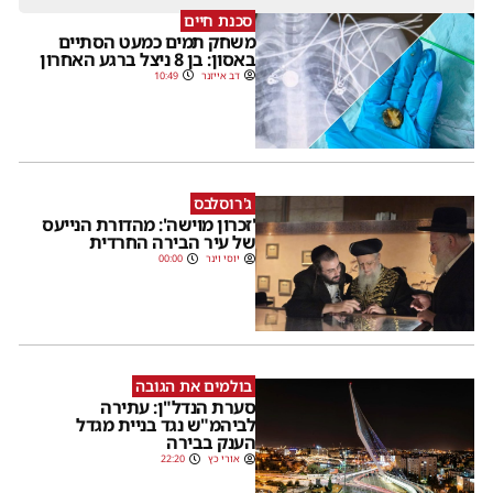
סכנת חיים
משחק תמים כמעט הסתיים
באסון: בן 8 ניצל ברגע האחרון
דב אייזנר
10:49
ג'רוסלבס
'זכרון מוישה': מהדורת הנייעס
של עיר הבירה החרדית
יוסי וינר
00:00
בולמים את הגובה
סערת הנדל"ן: עתירה
לביהמ"ש נגד בניית מגדל
הענק בבירה
אורי כץ
22:20