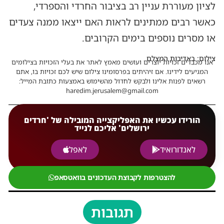
לציון מעוררת עניין רב בציבור החרדי והספרדי,
כאשר רבים ממתינים לראות האם ייצאו ממנה צעדים
או מסרים נוספים בימים הקרובים.
צילום: באדיבות המצלם
אנו מכבדים זכויות יוצרים ועושים מאמץ לאתר את בעלי הזכויות בצילומים
המגיעים לידינו. אם זיהיתים בפרסומינו צילום שיש לכם זכויות בו, אתם
רשאים לפנות אלינו ולבקש לחדול מהשימוש באמצעות כתובת המייל:
haredim.jerusalem@gmail.com
הורידו עכשיו את האפליקצייה המובילה של 'חרדים
ירושלים' אליכם לנייד
לאנדורואיד
לאפל
להצטרפות לקבוצת העדכונים בוואטסאפ
תגובות