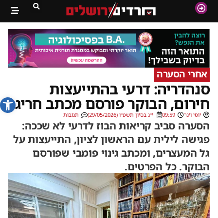
אחרי הסערה
סנהדריה: דרעי בהתייעצות
פתח סרג
חירום, הבוקר פורסם מכתב חריג
יוסי וינר
09:59
י״ג בסיון תשפ״ו (29/05/2026)
תגובות
הסערה סביב קריאות הבוז לדרעי לא שככה:
פגישה לילית עם הראשון לציון, התייעצות על
גל המעצרים, ומכתב גינוי פומבי שפורסם
הבוקר. כל הפרטים.