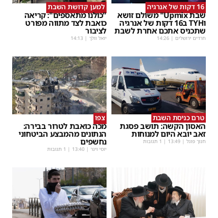
16 דקות של אנרגיה
למען קדושת השבת
שבת Upmix" משולם זושא
"כולנו מתאספים": קריאה
וTYH ב16 דקות של אנרגיה
כואבת לצד מתווה מפורט
שתכניס אתכם אחרת לשבת
לציבור
חרדים ירושלים
|
14:26
יואל וולך
|
14:13
טרם כניסת השבת
צפו
האסון הקשה: תושב פסגת
מכה כואבת לטרור בבירה:
זאב יובא היום למנוחות
הנתונים מהמבצע הביטחוני
נחשפים
חנוך פוגל
|
13:49
| 1 תגובות
יוסי וינר
|
13:40
| 1 תגובות