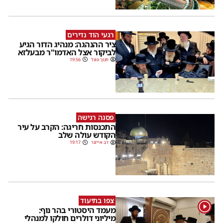
רגעי הוד נדירים
ציר ההנהגה: מנהיג הדור הגיע
לביקור אצל האדמו"ר מבעלזא
חנוך פוגל
19:56
פסגה רגישה
התכנסות חריגה: הקרב על עיר
הקודש עולה שלב
דב אייזנר
19:17
צפו בתיעוד
1
מעמד היסטורי בהר נוף:
מיליוני דולרים חולקו למנהלי