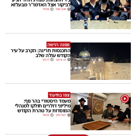
לביקור אצל האדמו"ר מבעלזא
חנוך פוגל
19:56
פסגה רגישה
התכנסות חריגה: הקרב על עיר
הקודש עולה שלב
דב אייזנר
19:17
צפו בתיעוד
1
מעמד היסטורי בהר נוף:
מיליוני דולרים חולקו למנהלי
המוסדות על טהרת הקודש
יואל וולך
18:25