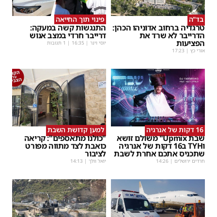
בד"ה
פינוי תוך החייאה
טרגדיה ברחוב אדוניהו הכהן:
התנגשות קשה במעקה:
הדרייבר לא שרד את
דרייבר חרדי במצב אנוש
הפציעות
יוסי וינר
|
16:35
| 1 תגובות
אורי כץ
|
17:23
16 דקות של אנרגיה
למען קדושת השבת
שבת Upmix" משולם זושא
"כולנו מתאספים": קריאה
וTYH ב16 דקות של אנרגיה
כואבת לצד מתווה מפורט
שתכניס אתכם אחרת לשבת
לציבור
חרדים ירושלים
|
14:26
יואל וולך
|
14:13