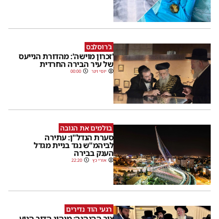
ג'רוסלבס
'זכרון מוישה': מהדורת הנייעס
של עיר הבירה החרדית
יוסי וינר
00:00
בולמים את הגובה
סערת הנדל"ן: עתירה
לביהמ"ש נגד בניית מגדל
הענק בבירה
אורי כץ
22:20
רגעי הוד נדירים
ציר ההנהגה: מנהיג הדור הגיע