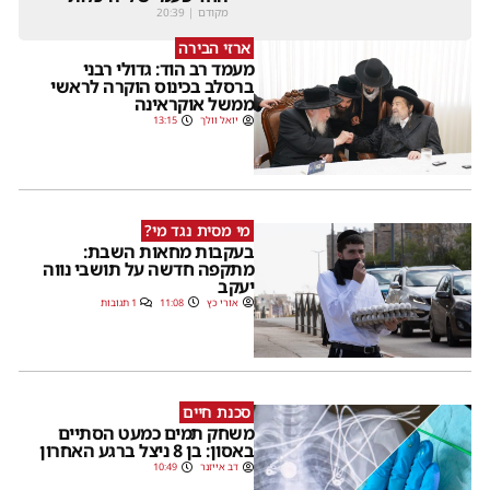
מקודם
|
20:39
ארזי הבירה
מעמד רב הוד: גדולי רבני
ברסלב בכינוס הוקרה לראשי
ממשל אוקראינה
יואל וולך
13:15
מי מסית נגד מי?
בעקבות מחאות השבת:
מתקפה חדשה על תושבי נווה
יעקב
אורי כץ
11:08
1 תגובות
סכנת חיים
משחק תמים כמעט הסתיים
באסון: בן 8 ניצל ברגע האחרון
דב אייזנר
10:49