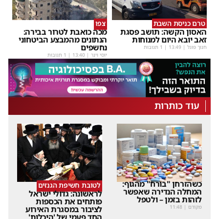
טרם כניסת השבת
צפו
האסון הקשה: תושב פסגת
מכה כואבת לטרור בבירה:
זאב יובא היום למנוחות
הנתונים מהמבצע הביטחוני
נחשפים
חנוך פוגל
|
13:49
| 1 תגובות
יוסי וינר
|
13:40
| 1 תגובות
עוד כותרות
כשהזרחן "בורח" מהגוף:
לטובת חשיפת הגנזים
המחלה הנדירה שאפשר
לראשונה: גדולי ישראל
לזהות בזמן – ולטפל
פותחים את הכספות
מקודם
|
11:48
לציבור במסגרת האירוע
החד פעמי של 'היכלות'