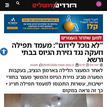
למען שחרור העצורים
"לא נוכל לידום": מעמד תפילה
פתח סרג
וזעקה נגד גזירת הגיוס בבתי
ורשא
יואל וולך
16:10
ט׳ בסיון תשפ״ו (25/05/2026)
תגובות
לאחר המעצר הלילה בארמון הנציב, בעקבות
הסערה סביב גזירת הגיוס והמשך מעצר בחורי
ישיבות, עשרות התכנסו למעמד תפילה חריג •
כך זה נראה במקום