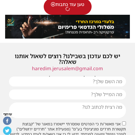
טען עוד כתבות
יש לכם עדכון בשבילנו? רוצים לשאול אותנו
שאלה?
haredim.jerusalem@gmail.com
או שילחו אלינו פנייה ונחזור אליכם בהקדם
שיתוף
אני מאשר/ת כי הפרטים שמסרתי יישמרו במאגר של "קבוצת
תקשורת חרדים מוניציפלי בע"מ" (מפעילת אתר "חרדים ירושלים")
לצורך טיפול ומענה לפנייתי. ידוע לי כי אני רשאי/ת לעיין במידע, לבקש