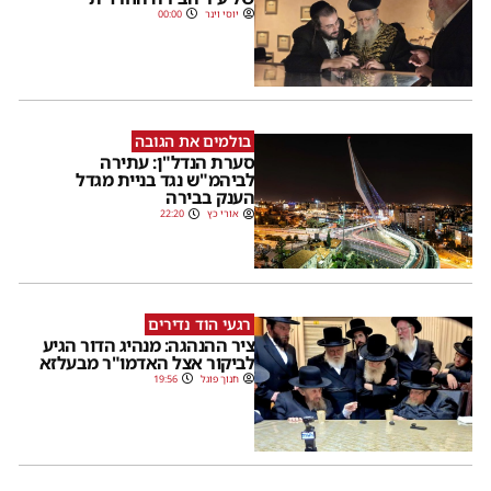
יוסי וינר
00:00
בולמים את הגובה
סערת הנדל"ן: עתירה
לביהמ"ש נגד בניית מגדל
הענק בבירה
אורי כץ
22:20
רגעי הוד נדירים
ציר ההנהגה: מנהיג הדור הגיע
לביקור אצל האדמו"ר מבעלזא
חנוך פוגל
19:56