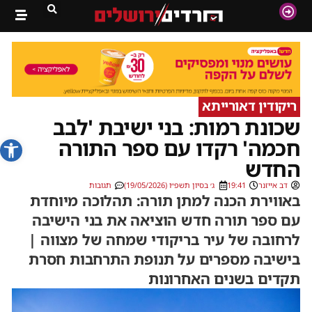
ריקודין דאורייתא
שכונת רמות: בני ישיבת 'לבב
פתח סרג
חכמה' רקדו עם ספר התורה
החדש
דב אייזנר
19:41
ג׳ בסיון תשפ״ו (19/05/2026)
תגובות
באווירת הכנה למתן תורה: תהלוכה מיוחדת
עם ספר תורה חדש הוציאה את בני הישיבה
לרחובה של עיר בריקודי שמחה של מצווה |
בישיבה מספרים על תנופת התרחבות חסרת
תקדים בשנים האחרונות