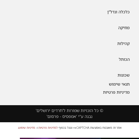
כלכלה ונדל"ן
מוזיקה
קהילות
הכותל
שכונות
תנאי שימוש
מדיניות פרטיות
© כל הזכויות שמורות ל'חרדים ירושלים'
נבנה ע"י 'אמפסיס - פרסום'
אתר זה מאובטח באמצעות reCAPTCHA וגוגל בכפוף
למדיניות פרטיות
ו-
מדיניות שימוש
.