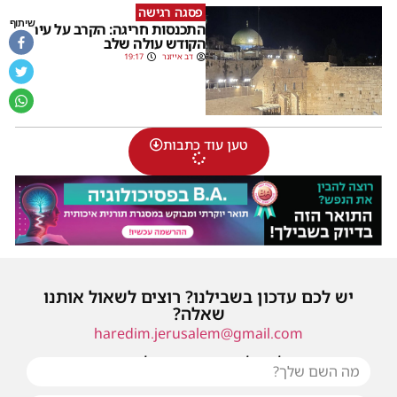
פסגה רגישה
שיתוף
התכנסות חריגה: הקרב על עיר
הקודש עולה שלב
דב אייזנר
19:17
טען עוד כתבות
יש לכם עדכון בשבילנו? רוצים לשאול אותנו
שאלה?
haredim.jerusalem@gmail.com
או שילחו אלינו פנייה ונחזור אליכם בהקדם