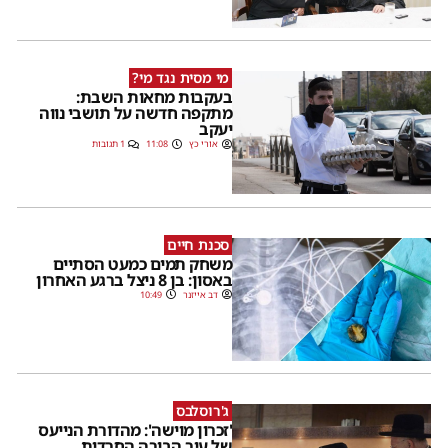
מי מסית נגד מי?
בעקבות מחאות השבת:
מתקפה חדשה על תושבי נווה
יעקב
אורי כץ
11:08
1 תגובות
סכנת חיים
משחק תמים כמעט הסתיים
באסון: בן 8 ניצל ברגע האחרון
דב אייזנר
10:49
ג'רוסלבס
'זכרון מוישה': מהדורת הנייעס
של עיר הבירה החרדית