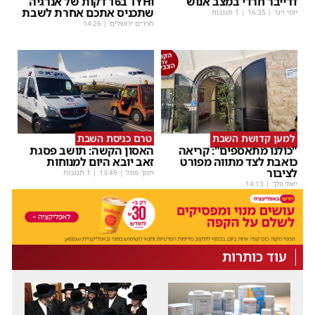
דרייבר חרדי במצב אנוש
וTYH ב16 דקות של אנרגיה
שתכניס אתכם אחרת לשבת
יוסי וינר
|
16:35
| 1 תגובות
חרדים ירושלים
|
14:26
למען קדושת השבת
טרם כניסת השבת
"כולנו מתאספים": קריאה
האסון הקשה: תושב פסגת
כואבת לצד מתווה מפורט
זאב יובא היום למנוחות
לציבור
חנוך פוגל
|
13:49
| 1 תגובות
יואל וולך
|
14:13
עוד כותרות