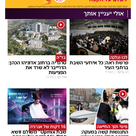
אולי יעניין אותך
1
לְכוּ וְנֵלְכָה
בד"ה
פרשת ראה: כל אירועי השבת
טרגדיה ברחוב אדוניהו הכהן:
ברחבי העיר
הדרייבר לא שרד את
הפציעות
דב אייזנר
|
17:41
אורי כץ
|
17:23
1
פינוי תוך החייאה
16 דקות של אנרגיה
התנגשות קשה במעקה:
שבת Upmix" משולם זושא