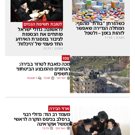
כשהזרחן "בורח" מהגוף:
לטובת חשיפת הגנזים
המחלה הנדירה שאפשר
לראשונה: גדולי ישראל
לזהות בזמן – ולטפל
פותחים את הכספות
מקודם
|
11:48
לציבור במסגרת האירוע
החד פעמי של 'היכלות'
מקודם
|
20:39
צפו
מכה כואבת לטרור בבירה:
הנתונים מהמבצע הביטחוני
נחשפים
יוסי וינר
13:40
1 תגובות
ארזי הבירה
מעמד רב הוד: גדולי רבני
ברסלב בכינוס הוקרה לראשי
ממשל אוקראינה
יואל וולך
13:15