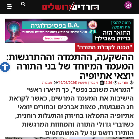
"הכנה לקבלת התורה"
ההשקעה, ההתמדה וההתרגשות:
פתח סרג
המעמד המיוחד של בני התורה
יוצאי אתיופיה
אורי כץ
12:36
ג׳ בסיון תשפ״ו (19/05/2026)
תגובות
"המראה משובב נפש", כך תיארו ראשי
הישיבות את המעמד המרשים, כאשר לקראת
חג השבועות, מאות אברכים ובחורים יוצאי
אתיופיה התמלאו בחיזוק והתעלות רוחנית,
כשדברי גדולי התורה והמחוות המרגשות
הותירו רושם עז על המשתתפים