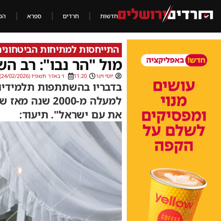
חדשות
חרדים
ספרא
הכ
התייחסות למתיחות הביטחוני
מול "הר נבו": רב ה
יוסי וינר
11:20
ז׳ באדר תשפ״ו (24/02/2026)
בדבריו בהשתתפות תלמידיו ו
למעלה מ-2000 
את עם ישראל". תיעוד: