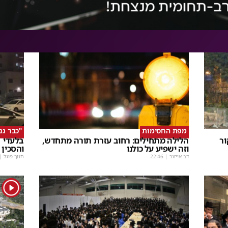
מפת החסימות
"כבר גנ
ור
הלילה מתחילים: רחוב עזרת תורה מתחדש,
בלעדי |
וזה ישפיע על כולנו
והסכין 
דב אייזנר
|
22:46
חנוך פוגל
|
1