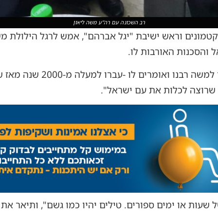
רב השכונה עם רה"ע משה ליאון
טמונים וראש ישיבת "יגל אברהם", אמש לרגל הילולת מש
 והסכנות האורבות לו.
בדבריו אמר: "אנחנו פונים מכאן
ו שרוצה לכלות את עם ישראל".
של שעות או ימים ספורים. טילים יהיו כמו גשם", ותיאר א