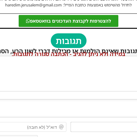
לחדול מהשימוש באמצעות כתובת המייל: haredim.jerusalem@gmail.com
להצטרפות לקבוצת העדכונים בוואטסאפ
תגובות
גובות שאינם הולמות או מכילות דברי לשון הרע, הסת
במידה ולא ניתן להגיב - הכתבה סגורה לתגובות.
שם*