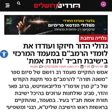
גלריה נרחבת
גדולי הדור חיזקו ועודדו את
פתח סרג
לומדי הרמב"ם במעמד המרכזי
בישיבת חב״ד 'תורת אמת'
יוסי וינר
11:09
כ״ה בשבט תשפ״ו (12/02/2026)
תגובות
אמש התקיים מעמד רב רושם של סיום ספר
"משנה תורה" להרמב"ם כפי תקנת הקודש
של כ"ק מרן אדמו"ר מליובאוויטש, ברוב פאר
והדר, סביב שולחנות ערוכים בהיכל ישיבת
תורת אמת חב"ד בעיר. במעמד, שהתקיים
בראשות ראש הישיבה שליט"א, רבני ומשפיעי