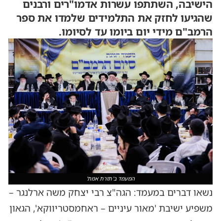
הישיבה, השתתפו עשרות אדמו"רים ורבנים
שהגיעו לחזק את התלמידים שלמדו את ספר
הרמב"ם מידי יום ביומו עד לסיומו.
המעמד ב'תורת אמת'
נשאו דברים במעמד: הגה"צ רבי יצחק משה ארלנגר –
משפיע ישיבת 'מאור עיניים – ראחמסטריווקא', הגאון