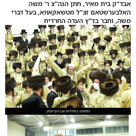
אבד"ק בית מאיר, חתן הגה"צ ר' משה
האלבערשטאם זצ"ל מטשאקאווא, בעל דברי
משה, וחבר בד"ץ העדה החרדית
החתונה בתולדות אברהם יצחק