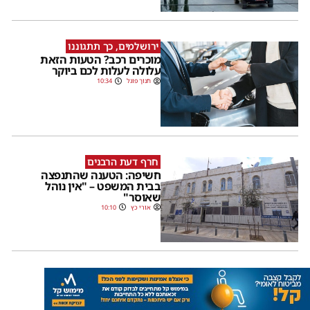
ירושלמים, כך תתגוננו
מוכרים רכב? הטעות הזאת
עלולה לעלות לכם ביוקר
חנוך פוגל
10:34
חרף דעת הרבנים
חשיפה: הטענה שהתנפצה
בבית המשפט – "אין נוהל
שאוסר"
אורי כץ
10:10
דם קדושים
23 שנים אחרי: הפיגוע
שירושלים לעולם לא תשכח