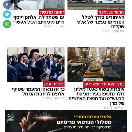
התעקש, וניצח
יוזמה מרגשת
האיחורים בדרך לכולל
גם שמחה'לה, אלחנן ויוסף
הסתיימו בפיצוי של אלפי
חיים מוכיחים: הכול אפשרי
שקלים
יוסי וינר
|
16:54
יואל וולך
|
17:06
ערך היסטורי יוצא דופן
גלריית ענק
אוצרות בשווי כ-100 מיליון
כך זה נראה: המעמד שסחף
דולר נחשפו בעיר: מכיפת
אלפים לרחבת הכותל
הבעש"ט ועד חפציו האישיים
דב אייזנר
|
16:05
של מרן
דב אייזנר
|
16:17