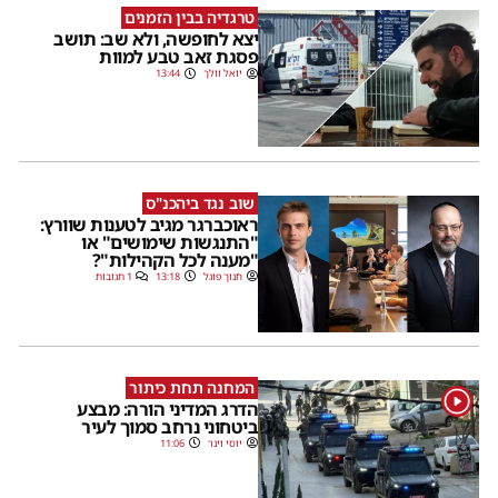
טרגדיה בבין הזמנים
יצא לחופשה, ולא שב: תושב
פסגת זאב טבע למוות
יואל וולך
13:44
שוב נגד ביהכנ"ס
ראוכברגר מגיב לטענות שוורץ:
"התנגשות שימושים" או
"מענה לכל הקהילות"?
חנוך פוגל
13:18
1 תגובות
המחנה תחת כיתור
1
הדרג המדיני הורה: מבצע
ביטחוני נרחב סמוך לעיר
יוסי וינר
11:06