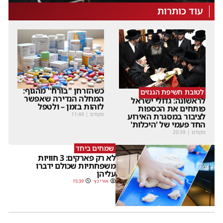
עוד כותרות
כשהזרחן "בורח" מהגוף:
לטובת חשיפת הגנזים
המחלה הנדירה שאפשר
לראשונה: גדולי ישראל
לזהות בזמן – ולטפל
פותחים את הכספות
מקודם
|
11:48
לציבור במסגרת האירוע
החד פעמי של 'היכלות'
מקודם
|
20:39
שמחים ביחד
לא רק פארקים: 3 חוויות
משפחתיות שכולם ידברו
עליהן
אורי כץ
15:39