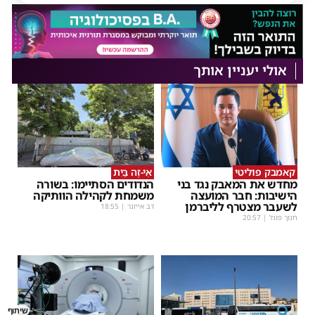
אולי יעניין אותך
קאמבק פוליטי
אֵי-זֶה בַּיִת
מחדש את המאבק נגד בני
הנדודים הסתיימו: בשורה
הישיבות: חבר המועצה
משמחת לקהילה הוותיקה
לשעבר מצטרף לליברמן
דב אייזנר
|
18:55
חנוך פוגל
|
20:57
שיתוף