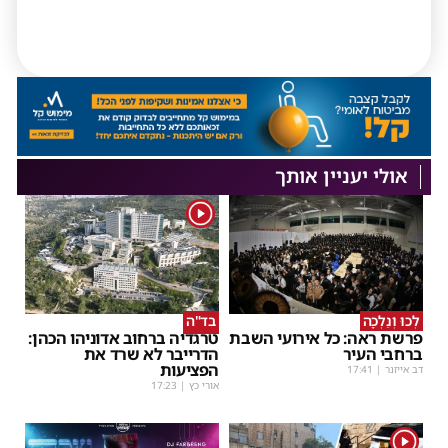
אולי יעניין אותך
1
לְכוּ וְנֵלְכָה
בד"ה
פרשת ראה: כל אירועי השבת
טרגדיה ברחוב אדוניהו הכהן:
ברחבי העיר
הדרייבר לא שרד את
הפציעות
דב אייזנר
|
17:41
אורי כץ
|
17:23
1