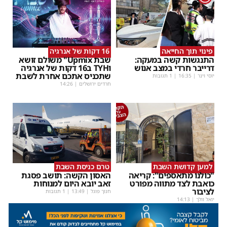
פינוי תוך החייאה
16 דקות של אנרגיה
התנגשות קשה במעקה:
שבת Upmix" משולם זושא
דרייבר חרדי במצב אנוש
וTYH ב16 דקות של אנרגיה
שתכניס אתכם אחרת לשבת
יוסי וינר
|
16:35
| 1 תגובות
חרדים ירושלים
|
14:26
למען קדושת השבת
טרם כניסת השבת
"כולנו מתאספים": קריאה
האסון הקשה: תושב פסגת
כואבת לצד מתווה מפורט
זאב יובא היום למנוחות
לציבור
חנוך פוגל
|
13:49
| 1 תגובות
יואל וולך
|
14:13