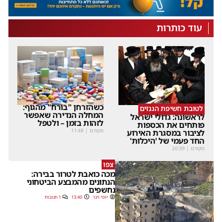
עוד כותרות
כשהזרחן "בורח" מהגוף:
לטובת חשיפת הגנזים
המחלה הנדירה שאפשר
לראשונה: גדולי ישראל
לזהות בזמן – ולטפל
פותחים את הכספות
מקודם
|
11:48
לציבור במסגרת האירוע
החד פעמי של 'היכלות'
מקודם
|
20:39
צפו
מכה כואבת לטרור בבירה:
הנתונים מהמבצע הביטחוני
נחשפים
יוסי וינר
13:40
1 תגובות