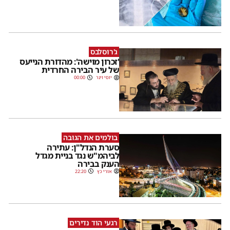
ג'רוסלבס
'זכרון מוישה': מהדורת הנייעס
של עיר הבירה החרדית
יוסי וינר
00:00
בולמים את הגובה
סערת הנדל"ן: עתירה
לביהמ"ש נגד בניית מגדל
הענק בבירה
אורי כץ
22:20
רגעי הוד נדירים