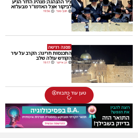
ציר ההנהגה: מנהיג הדור הגיע
לביקור אצל האדמו"ר מבעלזא
חנוך פוגל
19:56
פסגה רגישה
התכנסות חריגה: הקרב על עיר
הקודש עולה שלב
דב אייזנר
19:17
טען עוד כתבות