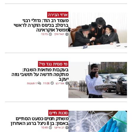
ארזי הבירה
מעמד רב הוד: גדולי רבני
ברסלב בכינוס הוקרה לראשי
ממשל אוקראינה
יואל וולך
13:15
מי מסית נגד מי?
בעקבות מחאות השבת:
מתקפה חדשה על תושבי נווה
יעקב
אורי כץ
11:08
1 תגובות
סכנת חיים
משחק תמים כמעט הסתיים
באסון: בן 8 ניצל ברגע האחרון
דב אייזנר
10:49