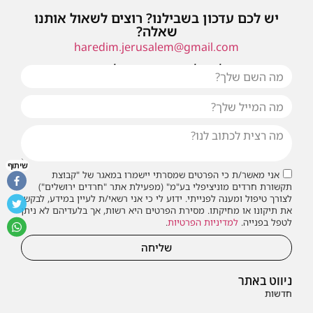
יש לכם עדכון בשבילנו? רוצים לשאול אותנו
שאלה?
haredim.jerusalem@gmail.com
או שילחו אלינו פנייה ונחזור אליכם בהקדם
שיתוף
אני מאשר/ת כי הפרטים שמסרתי יישמרו במאגר של "קבוצת
תקשורת חרדים מוניציפלי בע"מ" (מפעילת אתר "חרדים ירושלים")
לצורך טיפול ומענה לפנייתי. ידוע לי כי אני רשאי/ת לעיין במידע, לבקש
את תיקונו או מחיקתו. מסירת הפרטים היא רשות, אך בלעדיהם לא ניתן
לטפל בפנייה.
למדיניות הפרטיות
.
שליחה
ניווט באתר
חדשות