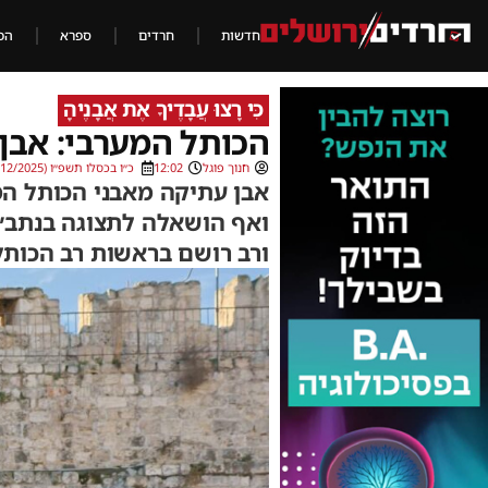
חדשות
חרדים
ספרא
הכ
כִּי רָצוּ עֲבָדֶיךָ אֶת אֲבָנֶיהָ
הכותל המערבי: אבן
חנוך פוגל
12:02
כ״ו בכסלו תשפ״ו (16/12/2025)
אבן עתיקה מאבני הכותל המ
ואף הושאלה לתצוגה בנתב״
ורב רושם בראשות רב הכותל 