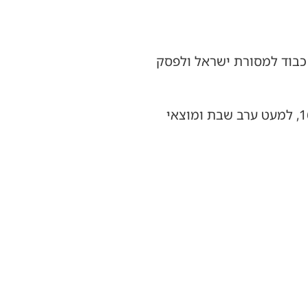
 כבוד למסורת ישראל ולפסק
מעמדי הדלקת נרות חנוכה ברחבת הכותל המערבי ימשיכו להתקיים מדי ערב בשעה 16:30, למעט ערב שבת ומוצאי