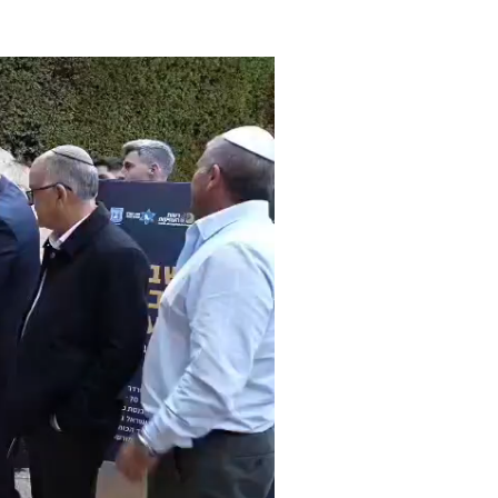
נגן
וידאו