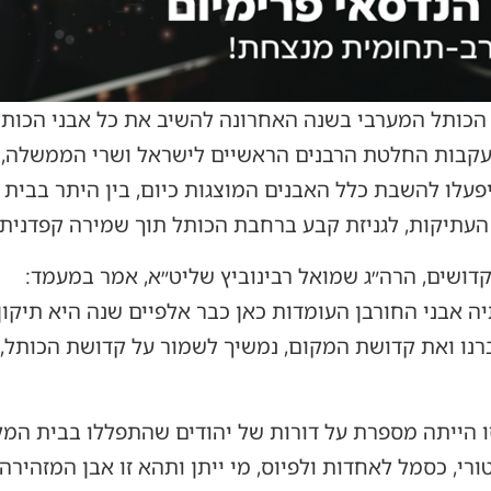
הכותל המערבי בשנה האחרונה להשיב את כל אבני הכות
 בעקבות החלטת הרבנים הראשיים לישראל ושרי הממשלה,
עלו להשבת כלל האבנים המוצגות כיום, בין היתר בבית 
העתיקות, לגניזת קבע ברחבת הכותל תוך שמירה קפדנית 
דושים, הרה״ג שמואל רבינוביץ שליט״א, אמר במעמד:
 אבני החורבן העומדות כאן כבר אלפיים שנה היא תיקון ג
נו ואת קדושת המקום, נמשיך לשמור על קדושת הכותל, הן
הזו הייתה מספרת על דורות של יהודים שהתפללו בבית המ
י, כסמל לאחדות ולפיוס, מי ייתן ותהא זו אבן המזהירה מ