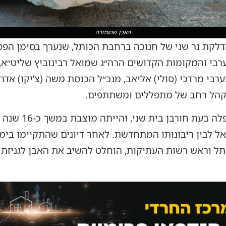
האבן שהוחזרה
קת נר שני של חנוכה ברחבת הכותל, שנערך בסימן הפסוק
י והמקומות הקדושים הרה״ג שמואל רבינוביץ שליט״א, י
בי מרדכי (סולי) אליאב, מנכ״ל הכנסת משה (צ’יקו) אדרי
 וקהל רחב של מתפללים ומשתתפים.
האבן, שמשקלה כחמי
ל לבין ריבונותו המתחדשת. לאחר דיונים שהתקיימו בי
ל וראש רשות העתיקות, הוחלט להשיב את האבן לגניזת ע