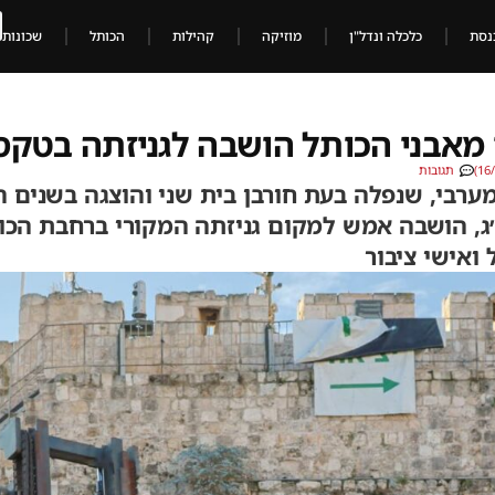
נסת
כלכלה ונדל"ן
מוזיקה
קהילות
הכותל
שכונות
 מאבני הכותל הושבה לגניזתה בטקס
תגובות
ערבי, שנפלה בעת חורבן בית שני והוצגה בשנים 
ג, הושבה אמש למקום גניזתה המקורי ברחבת הכ
ואישי ציבור