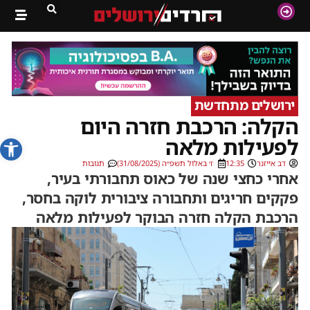
ירושלים מתחדשת
הקלה: הרכבת חזרה היום
פתח סרג
לפעילות מלאה
דב אייזנר
12:35
ז׳ באלול תשפ״ה (31/08/2025)
תגובות
אחרי כחצי שנה של כאוס תחבורתי בעיר,
פקקים חריגים ותחבורה ציבורית לוקה בחסר,
הרכבת הקלה חזרה הבוקר לפעילות מלאה