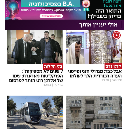
אולי יעניין אותך
1
קולו נדם
בלי הקלות
אבל כבד: מגדולי חזני ופייטני
7 שנים לא מספיקות":
העדה הכורדית הלך לעולמו
הפרקליטות מערערת; שמו
של אלחנן רוט הותר לפרסום
יוסי וינר
|
13:20
אורי כץ
|
12:43