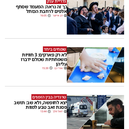
גלריית ענק
כך זה נראה: המעמד שסחף
אלפים לרחבת הכותל
דב אייזנר
16:05
שמחים ביחד
לא רק פארקים: 3 חוויות
משפחתיות שכולם ידברו
עליהן
אורי כץ
15:39
טרגדיה בבין הזמנים
יצא לחופשה, ולא שב: תושב
פסגת זאב טבע למוות
יואל וולך
13:44