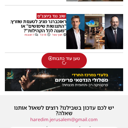
שוב נגד ביהכנ"ס
ראוכברגר מגיב לטענות שוורץ:
"התנגשות שימושים" או
"מענה לכל הקהילות"?
חנוך פוגל
13:18
1 תגובות
טען עוד כתבות
יש לכם עדכון בשבילנו? רוצים לשאול אותנו
שאלה?
haredim.jerusalem@gmail.com
או שילחו אלינו פנייה ונחזור אליכם בהקדם