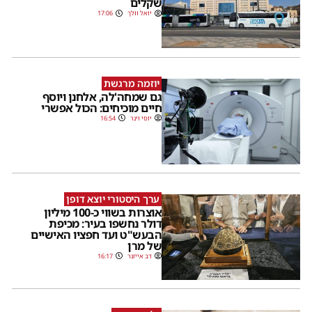
שקלים
יואל וולך
17:06
יוזמה מרגשת
גם שמחה'לה, אלחנן ויוסף
חיים מוכיחים: הכול אפשרי
יוסי וינר
16:54
ערך היסטורי יוצא דופן
אוצרות בשווי כ-100 מיליון
דולר נחשפו בעיר: מכיפת
הבעש"ט ועד חפציו האישיים
של מרן
דב אייזנר
16:17