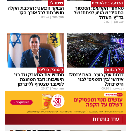
הכרעה בינלאומית
שימו לב
מאחורי הקלעים: הסכסוך
הבוקר הכאוטי: הרכבת הקלה
החסידי שהגיע לפתחו של
מושבתת לכל אורך הקו
בד"ץ 'העדה'
חנוך פוגל
|
09:54
יואל וולך
|
12:02
על הכוונת
קאמבק פוליטי
דרמת ענק בעיר: האם יבוטלו
מחדש את המאבק נגד בני
אירועי 'בין הזמנים' לבני
הישיבות: חבר המועצה
הישיבות?
לשעבר מצטרף לליברמן
דב אייזנר
|
09:30
חנוך פוגל
|
20:57
עוד כותרות