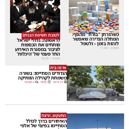
כשהזרחן "בורח" מהגוף:
לטובת חשיפת הגנזים
המחלה הנדירה שאפשר
לראשונה: גדולי ישראל
לזהות בזמן – ולטפל
פותחים את הכספות
מקודם
|
11:48
לציבור במסגרת האירוע
החד פעמי של 'היכלות'
מקודם
|
20:39
אֵי-זֶה בַּיִת
הנדודים הסתיימו: בשורה
משמחת לקהילה הוותיקה
דב אייזנר
18:55
2 תגובות
התעקש, וניצח
האיחורים בדרך לכולל
הסתיימו בפיצוי של אלפי