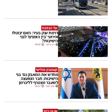
על הכוונת
דרמת ענק בעיר: האם יבוטלו
אירועי 'בין הזמנים' לבני
הישיבות?
דב אייזנר
09:30
קאמבק פוליטי
מחדש את המאבק נגד בני
הישיבות: חבר המועצה
לשעבר מצטרף לליברמן
חנוך פוגל
20:57
אֵי-זֶה בַּיִת