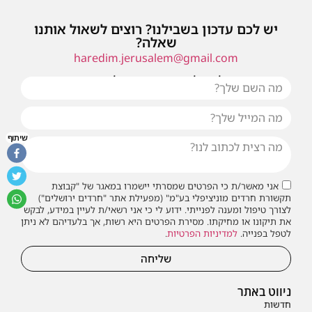
יש לכם עדכון בשבילנו? רוצים לשאול אותנו
שאלה?
haredim.jerusalem@gmail.com
או שילחו אלינו פנייה ונחזור אליכם בהקדם
שיתוף
אני מאשר/ת כי הפרטים שמסרתי יישמרו במאגר של "קבוצת
תקשורת חרדים מוניציפלי בע"מ" (מפעילת אתר "חרדים ירושלים")
לצורך טיפול ומענה לפנייתי. ידוע לי כי אני רשאי/ת לעיין במידע, לבקש
את תיקונו או מחיקתו. מסירת הפרטים היא רשות, אך בלעדיהם לא ניתן
לטפל בפנייה.
למדיניות הפרטיות
.
שליחה
ניווט באתר
חדשות