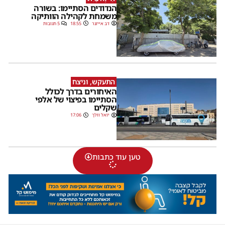
הנדודים הסתיימו: בשורה
משמחת לקהילה הוותיקה
דב אייזנר
18:55
5 תגובות
התעקש, וניצח
האיחורים בדרך לכולל
הסתיימו בפיצוי של אלפי
שקלים
יואל וולך
17:06
טען עוד כתבות