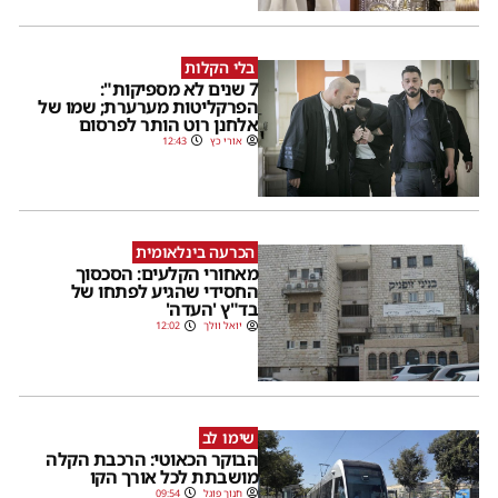
בלי הקלות
7 שנים לא מספיקות":
הפרקליטות מערערת; שמו של
אלחנן רוט הותר לפרסום
אורי כץ
12:43
הכרעה בינלאומית
מאחורי הקלעים: הסכסוך
החסידי שהגיע לפתחו של
בד"ץ 'העדה'
יואל וולך
12:02
שימו לב
הבוקר הכאוטי: הרכבת הקלה
מושבתת לכל אורך הקו
חנוך פוגל
09:54