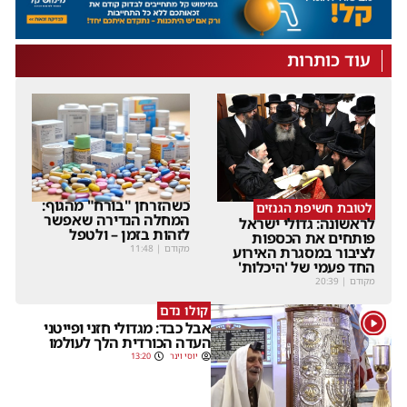
עוד כותרות
כשהזרחן "בורח" מהגוף:
לטובת חשיפת הגנזים
המחלה הנדירה שאפשר
לראשונה: גדולי ישראל
לזהות בזמן – ולטפל
פותחים את הכספות
מקודם
|
11:48
לציבור במסגרת האירוע
החד פעמי של 'היכלות'
מקודם
|
20:39
קולו נדם
1
אבל כבד: מגדולי חזני ופייטני
העדה הכורדית הלך לעולמו
יוסי וינר
13:20