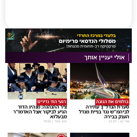
אולי יעניין אותך
בולמים את הגובה
רגעי הוד נדירים
סערת הנדל"ן: עתירה
ציר ההנהגה: מנהיג הדור
לביהמ"ש נגד בניית מגדל
הגיע לביקור אצל האדמו"ר
הענק בבירה
מבעלזא
אורי כץ
|
22:20
חנוך פוגל
|
19:56