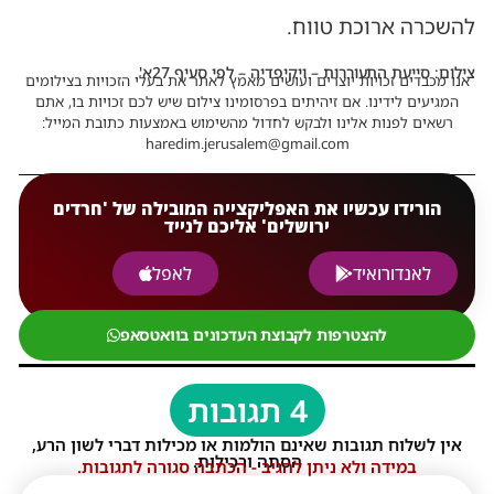
להשכרה ארוכת טווח.
צילום: סייעת התעוררות – ויקיפדיה – לפי סעיף 27א'
אנו מכבדים זכויות יוצרים ועושים מאמץ לאתר את בעלי הזכויות בצילומים
המגיעים לידינו. אם זיהיתים בפרסומינו צילום שיש לכם זכויות בו, אתם
רשאים לפנות אלינו ולבקש לחדול מהשימוש באמצעות כתובת המייל:
haredim.jerusalem@gmail.com
הורידו עכשיו את האפליקצייה המובילה של 'חרדים
ירושלים' אליכם לנייד
לאנדורואיד
לאפל
להצטרפות לקבוצת העדכונים בוואטסאפ
4 תגובות
אין לשלוח תגובות שאינם הולמות או מכילות דברי לשון הרע,
הסתה ורכילות.
במידה ולא ניתן להגיב - הכתבה סגורה לתגובות.