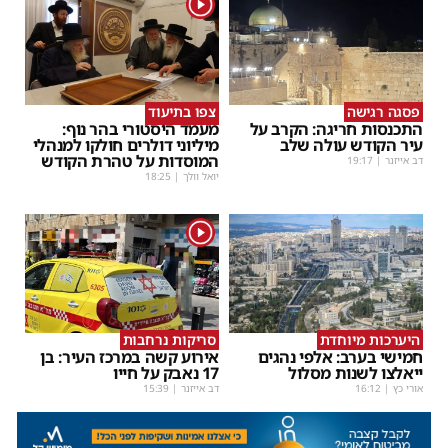
1
פסגה רגישה
צפו בתיעוד
התכנסות חריגה: הקרב על
מעמד היסטורי בהר נוף:
עיר הקודש עולה שלב
מיליוני דולרים חולקו למנהלי
המוסדות על טהרת הקודש
דב אייזנר
|
19:17
יואל וולך
|
18:25
1
היערכות מיוחדת
סריקות נרחבות
חמישי בערב: אלפי נהגים
אירוע קשה במרכז העיר: בן
ייאלצו לשנות מסלול
17 נאבק על חייו
אורי כץ
|
16:12
דב אייזנר
|
15:39