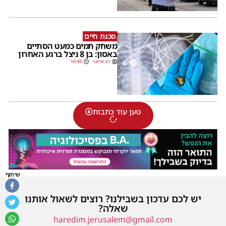
סכנת חיים
משחק תמים כמעט הסתיים
באסון: בן 8 ניצל ברגע האחרון
דב אייזנר
10:49
טען עוד כתבות
שיתוף
יש לכם עדכון בשבילנו? רוצים לשאול אותנו
שאלה?
haredim.jerusalem@gmail.com