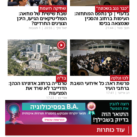
"כבר גנב בשכונה"
שתיקה רועמת
בלעדי | כך נתפס המתחזה:
שבת שישית של מחאה:
העימות ברחוב והסכין
הפוליטיקאים הגיעו, היכן
שנמצאה בכיסו
הנציגים החרדים?
חנוך פוגל
|
21:44
יואל וולך
|
20:55
| 1 תגובות
1
לְכוּ וְנֵלְכָה
בד"ה
פרשת ראה: כל אירועי השבת
טרגדיה ברחוב אדוניהו הכהן:
ברחבי העיר
הדרייבר לא שרד את
הפציעות
דב אייזנר
|
17:41
אורי כץ
|
17:23
עוד כותרות