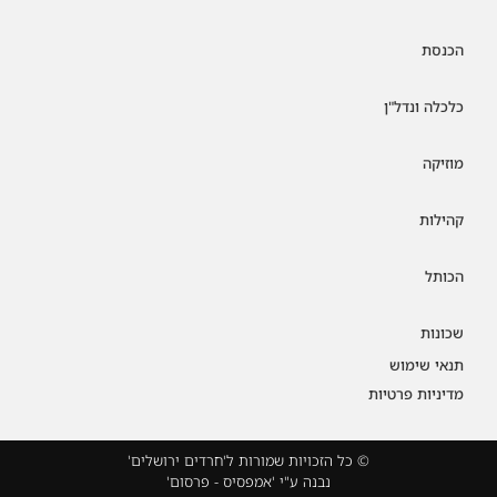
הכנסת
כלכלה ונדל"ן
מוזיקה
קהילות
הכותל
שכונות
תנאי שימוש
מדיניות פרטיות
© כל הזכויות שמורות ל'חרדים ירושלים'
נבנה ע"י 'אמפסיס - פרסום'