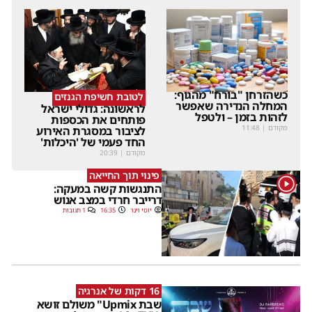
כשהזרחן "בורח" מהגוף:
לטובת חשיפת הגנזים
המחלה הנדירה שאפשר
לראשונה: גדולי ישראל
לזהות בזמן – ולטפל
פותחים את הכספות
מקודם
|
11:48
לציבור במסגרת האירוע
החד פעמי של 'היכלות'
מקודם
|
20:39
פינוי תוך החייאה
1
התנגשות קשה במעקה:
דרייבר חרדי במצב אנוש
יוסי וינר
16:35
1 תגובות
16 דקות של אנרגיה
שבת Upmix" משולם זושא