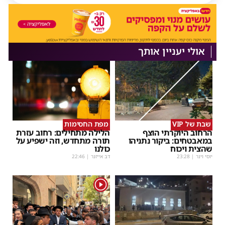
אולי יעניין אותך
שבת של VIP
מפת החסימות
הרחוב היוקרתי הוצף
הלילה מתחילים: רחוב עזרת
במאבטחים: ביקור נתניהו
תורה מתחדש, וזה ישפיע על
שהצית ויכוח
כולנו
יוסי וינר
|
23:28
דב אייזנר
|
22:46
1