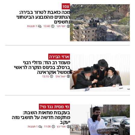
צפו
מכה כואבת לטרור בבירה:
הנתונים מהמבצע הביטחוני
נחשפים
יוסי וינר
13:40
1 תגובות
ארזי הבירה
מעמד רב הוד: גדולי רבני
ברסלב בכינוס הוקרה לראשי
ממשל אוקראינה
יואל וולך
13:15
מי מסית נגד מי?
בעקבות מחאות השבת:
מתקפה חדשה על תושבי נווה
יעקב
אורי כץ
11:08
1 תגובות