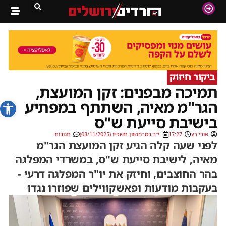
ביקור חיזוק
תמיכה מבפנים: זקן המועצת,
פתח סרג
הגר"מ מאיה, השתתף במפתיע
בישיבת סייעת ש"ס
אורי כץ
17:27
י״ב במרחשוון תשפ״ו (03/11/2025)
תגובות
לפני שעה קלה הגיע זקן המועצת הגר"מ
מאיה, לישיבת סייעת ש"ס, במשרדי המפלגה
בהר החוצבים, וחיזק את יו"ר המפלגה דרעי -
בעקבות מודעות ופאשקווילים שפוזרו נגדו