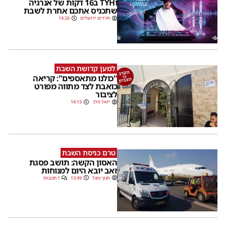
וTYH ב16 דקות של אנרגיה
שתכניס אתכם אחרת לשבת
חרדים ירושלים
14:26
למען קדושת השבת
"כולנו מתאספים": קריאה
כואבת לצד מתווה מפורט
לציבור
יואל וולך
14:13
טרם כניסת השבת
האסון הקשה: תושב פסגת
זאב יובא היום למנוחות
חנוך פוגל
13:49
1 תגובות