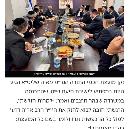
כינוס הסיעה בהשתתפות הגר"מ מאיה שליט"א
זקן מועצת חכמי התורה הגר״מ מאיה שליט״א הגיע
היום במפתיע לישיבת סיעת ש״ס, שהתכנסה
במשרדה שבהר חוצבים ואמר: ״למרות חולשתי,
הרגשתי חובה לבוא לחזק את היו״ר הרב אריה דרעי
למול כל ההכפשות נגדו ולומר בשם כל המועצת:
כולנו מאחוריך!״