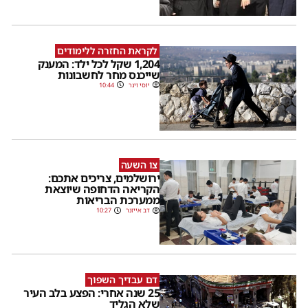
לקראת החזרה ללימודים
1,204 שקל לכל ילד: המענק
שייכנס מחר לחשבונות
יוסי וינר
10:44
צו השעה
ירושלמים, צריכים אתכם:
הקריאה הדחופה שיוצאת
ממערכת הבריאות
דב אייזנר
10:27
דם עבדיך השפוך
25 שנה אחרי: הפצע בלב העיר
שלא הגליד