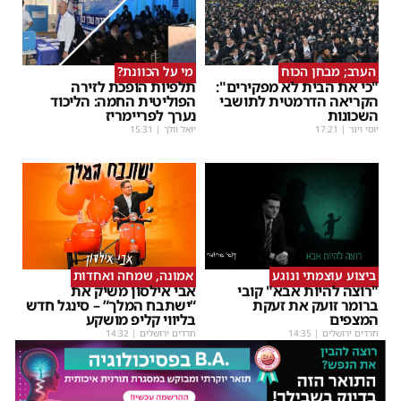
הערב; מבחן הכוח
מי על הכוונת?
"כי את הבית לא מפקירים":
תלפיות הופכת לזירה
הקריאה הדרמטית לתושבי
הפוליטית החמה: הליכוד
השכונות
נערך לפריימריז
יוסי וינר
|
17:21
יואל וולך
|
15:31
ביצוע עוצמתי ונוגע
אמונה, שמחה ואחדות
"רוצה להיות אבא" קובי
אבי אילסון משיק את
ברומר זועק את זעקת
“ישתבח המלך” – סינגל חדש
המצפים
בליווי קליפ מושקע
חרדים ירושלים
|
14:35
חרדים ירושלים
|
14:32