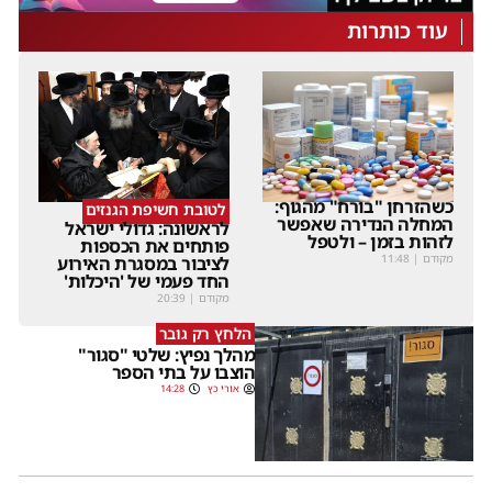
עוד כותרות
כשהזרחן "בורח" מהגוף:
לטובת חשיפת הגנזים
המחלה הנדירה שאפשר
לראשונה: גדולי ישראל
לזהות בזמן – ולטפל
פותחים את הכספות
מקודם
|
11:48
לציבור במסגרת האירוע
החד פעמי של 'היכלות'
מקודם
|
20:39
הלחץ רק גובר
מהלך נפיץ: שלטי "סגור"
הוצבו על בתי הספר
אורי כץ
14:28