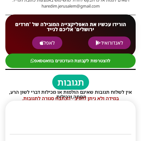
haredim.jerusalem@gmail.com
הורידו עכשיו את האפליקצייה המובילה של 'חרדים
ירושלים' אליכם לנייד
לאנדורואיד
לאפל
להצטרפות לקבוצת העדכונים בוואטסאפ
תגובות
אין לשלוח תגובות שאינם הולמות או מכילות דברי לשון הרע,
הסתה ורכילות.
במידה ולא ניתן להגיב - הכתבה סגורה לתגובות.