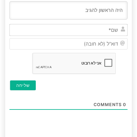
שם*
דוא"ל
(לא
חובה
COMMENTS
0