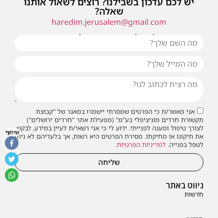
יש לכם עדכון בשבילנו? רוצים לשאול אותנו
שאלה?
haredim.jerusalem@gmail.com
או שילחו אלינו פנייה ונחזור אליכם בהקדם
אני מאשר/ת כי הפרטים שמסרתי יישמרו במאגר של "קבוצת
תקשורת חרדים מוניציפלי בע"מ" (מפעילת אתר "חרדים ירושלים")
לצורך טיפול ומענה לפנייתי. ידוע לי כי אני רשאי/ת לעיין במידע, לבקש
שיתוף
את תיקונו או מחיקתו. מסירת הפרטים היא רשות, אך בלעדיהם לא ניתן
לטפל בפנייה.
למדיניות הפרטיות
.
שליחה
ניווט באתר
חדשות