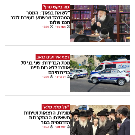
מה ביקש מרן?
"לשאת בגאון": המסר
המהדהד שנשמע בעצרת לזכר
חכם שלום
חנוך פוגל
13:50
רצף אירועים כואב
מכת הבדידות: שני בני 70
אותרו ללא רוח חיים
בדירותיהם
דב אייזנר
12:30
"על מלא מלא"
מוניות, הרצאות ושיחות
חשאיות: ההתקרבות
הדרמטית בגור
יואל וולך
11:02