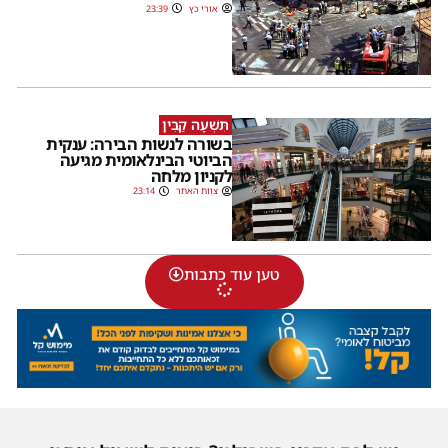
אורי כץ
23:39
תִּשְׁעָה קַבִּין
בשורה לנשות הבירה: ענקית
הביוטי הבינלאומית מגיעה
לקניון מלחה
צוות האתר
23:14
טען עוד כתבות