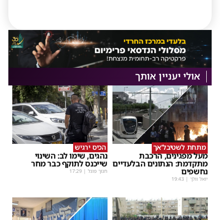
אולי יעניין אותך
מתחת לשטיבל'אך
הכיס ירגיש
מעל מפגינים, הרכבת
נהגים, שימו לב: השינוי
מתקדמת: הנתונים הבלעדיים
שייכנס לתוקף כבר מחר
נחשפים
חנוך פוגל
|
17:29
יואל וולך
|
19:43