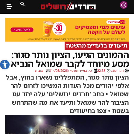
תיעודים בלעדיים מהשטח
ההמונים הגיעו, הציון נותר סגור:
פתח סרג
מסע מיוחד לקבר שמואל הנביא
חנוך פוגל
22:38
כ״ז באייר תשפ״ו (14/05/2026)
תגובות
הציון נותר סגור, המתפללים נשארו בחוץ, אבל
אלפי יהודים מכל העדות המשיכו לזרום להר
שמואל • כתב 'חרדים ירושלים' עלה יחד עם
הציבור להר שמואל ותיעד את מה שהתרחש
בשטח • צפו בתיעודים