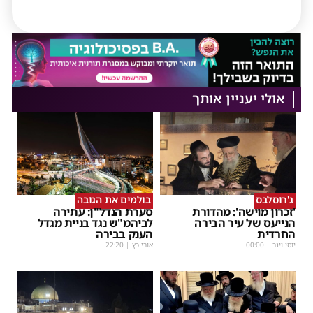
אולי יעניין אותך
ג'רוסלבס
בולמים את הגובה
'זכרון מוישה': מהדורת
סערת הנדל"ן: עתירה
הנייעס של עיר הבירה
לביהמ"ש נגד בניית מגדל
החרדית
הענק בבירה
יוסי וינר
|
00:00
אורי כץ
|
22:20