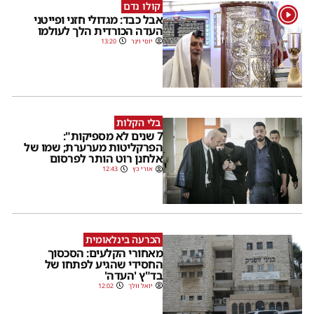
קולו נדם
1
אבל כבד: מגדולי חזני ופייטני
העדה הכורדית הלך לעולמו
יוסי וינר
13:20
בלי הקלות
7 שנים לא מספיקות":
הפרקליטות מערערת; שמו של
אלחנן רוט הותר לפרסום
אורי כץ
12:43
הכרעה בינלאומית
מאחורי הקלעים: הסכסוך
החסידי שהגיע לפתחו של
בד"ץ 'העדה'
יואל וולך
12:02