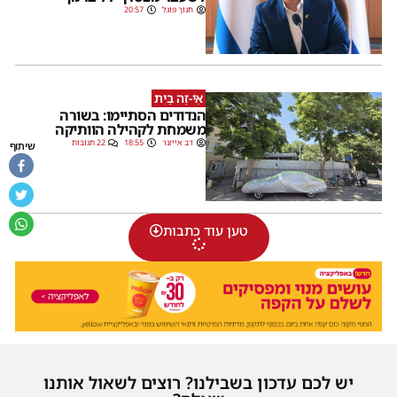
חנוך פוגל
20:57
אֵי-זֶה בַּיִת
הנדודים הסתיימו: בשורה
משמחת לקהילה הוותיקה
דב אייזנר
18:55
22 תגובות
שיתוף
טען עוד כתבות
יש לכם עדכון בשבילנו? רוצים לשאול אותנו