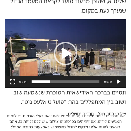
שליט"א, שהוכן מבעוד מועד לקראת המעמד הגדול
שנערך כעת במקום.
נגן
וידאו
00:11
00:00
ונסיים בברכה האידישאית המוכרת שנשמעה שוב
ושוב בין המתפללים בהר: "פועל'ט אלעס גוט".
צילום: חנוך פוגל – חרדים ירושלים
אנו מכבדים זכויות יוצרים ועושים מאמץ לאתר את בעלי הזכויות בצילומים
המגיעים לידינו. אם זיהיתים בפרסומינו צילום שיש לכם זכויות בו, אתם
רשאים לפנות אלינו ולבקש לחדול מהשימוש באמצעות כתובת המייל: