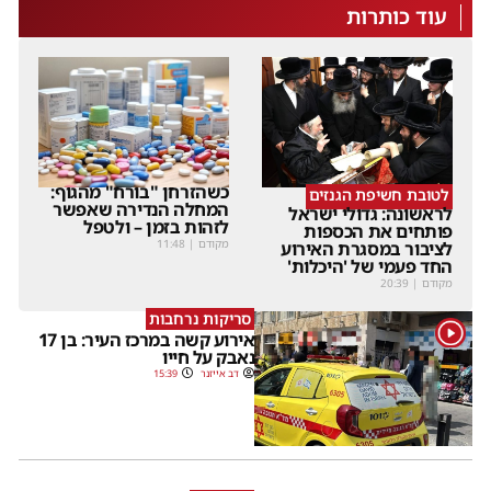
עוד כותרות
כשהזרחן "בורח" מהגוף:
לטובת חשיפת הגנזים
המחלה הנדירה שאפשר
לראשונה: גדולי ישראל
לזהות בזמן – ולטפל
פותחים את הכספות
מקודם
|
11:48
לציבור במסגרת האירוע
החד פעמי של 'היכלות'
מקודם
|
20:39
סריקות נרחבות
1
אירוע קשה במרכז העיר: בן 17
נאבק על חייו
דב אייזנר
15:39