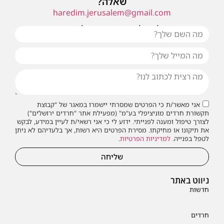
שאלה?
haredim.jerusalem@gmail.com
או שילחו אלינו פנייה ונחזור אליכם בהקדם
אני מאשר/ת כי הפרטים שמסרתי יישמרו במאגר של "קבוצת
תקשורת חרדים מוניציפלי בע"מ" (מפעילת אתר "חרדים ירושלים")
לצורך טיפול ומענה לפנייתי. ידוע לי כי אני רשאי/ת לעיין במידע, לבקש
את תיקונו או מחיקתו. מסירת הפרטים היא רשות, אך בלעדיהם לא ניתן
לטפל בפנייה.
למדיניות הפרטיות
.
שליחה
ניווט באתר
חדשות
חרדים