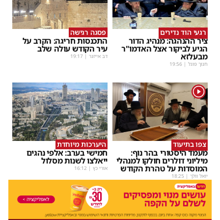
רגעי הוד נדירים
פסגה רגישה
ציר ההנהגה: מנהיג הדור
התכנסות חריגה: הקרב על
הגיע לביקור אצל האדמו"ר
עיר הקודש עולה שלב
מבעלזא
דב אייזנר
|
19:17
חנוך פוגל
|
19:56
1
צפו בתיעוד
היערכות מיוחדת
מעמד היסטורי בהר נוף:
חמישי בערב: אלפי נהגים
מיליוני דולרים חולקו למנהלי
ייאלצו לשנות מסלול
המוסדות על טהרת הקודש
אורי כץ
|
16:12
יואל וולך
|
18:25