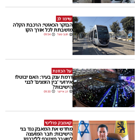
שימו לב
הבוקר הכאוטי: הרכבת הקלה
מושבתת לכל אורך הקו
חנוך פוגל
09:54
על הכוונת
דרמת ענק בעיר: האם יבוטלו
אירועי 'בין הזמנים' לבני
הישיבות?
דב אייזנר
09:30
קאמבק פוליטי
מחדש את המאבק נגד בני
הישיבות: חבר המועצה
לשעבר מצטרף לליברמן