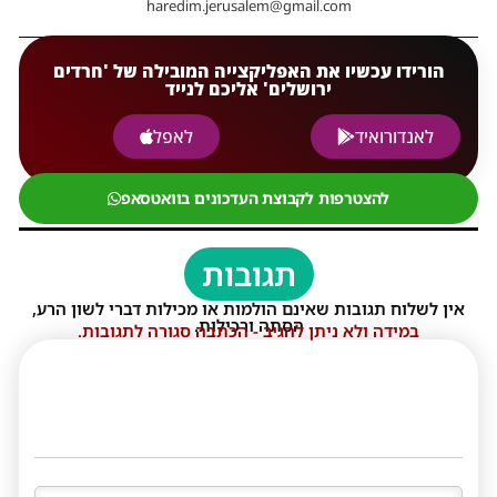
haredim.jerusalem@gmail.com
הורידו עכשיו את האפליקצייה המובילה של 'חרדים
ירושלים' אליכם לנייד
לאנדורואיד
לאפל
להצטרפות לקבוצת העדכונים בוואטסאפ
תגובות
אין לשלוח תגובות שאינם הולמות או מכילות דברי לשון הרע,
הסתה ורכילות.
במידה ולא ניתן להגיב - הכתבה סגורה לתגובות.