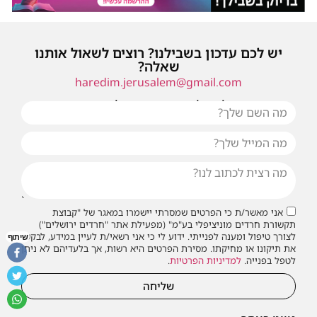
יש לכם עדכון בשבילנו? רוצים לשאול אותנו
שאלה?
haredim.jerusalem@gmail.com
או שילחו אלינו פנייה ונחזור אליכם בהקדם
אני מאשר/ת כי הפרטים שמסרתי יישמרו במאגר של "קבוצת
תקשורת חרדים מוניציפלי בע"מ" (מפעילת אתר "חרדים ירושלים")
לצורך טיפול ומענה לפנייתי. ידוע לי כי אני רשאי/ת לעיין במידע, לבקש
שיתוף
את תיקונו או מחיקתו. מסירת הפרטים היא רשות, אך בלעדיהם לא ניתן
לטפל בפנייה.
למדיניות הפרטיות
.
שליחה