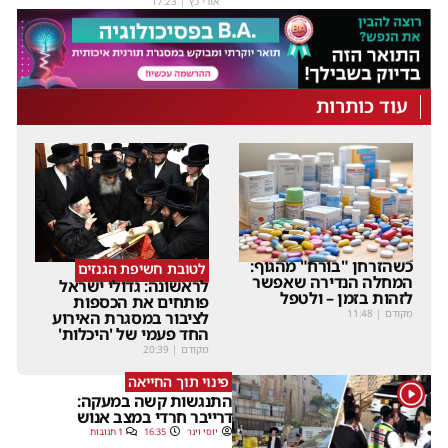
אורי כץ
|
17:23
עוד כותרות
כשהזרחן "בורח" מהגוף:
לטובת חשיפת הגנזים
המחלה הנדירה שאפשר
לראשונה: גדולי ישראל
לזהות בזמן – ולטפל
פותחים את הכספות
מקודם
|
11:48
לציבור במסגרת האירוע
החד פעמי של 'היכלות'
מקודם
|
20:39
פינוי תוך החייאה
1
התנגשות קשה במעקה:
דרייבר חרדי במצב אנוש
יוסי וינר
16:35
1 תגובות