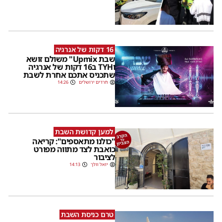
16 דקות של אנרגיה
שבת Upmix" משולם זושא
וTYH ב16 דקות של אנרגיה
שתכניס אתכם אחרת לשבת
חרדים ירושלים
14:26
למען קדושת השבת
"כולנו מתאספים": קריאה
כואבת לצד מתווה מפורט
לציבור
יואל וולך
14:13
טרם כניסת השבת