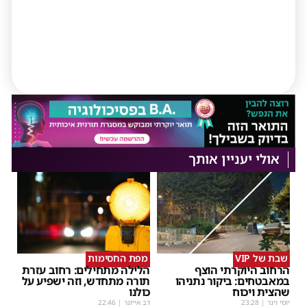
אולי יעניין אותך
שבת של VIP
מפת החסימות
הרחוב היוקרתי הוצף
הלילה מתחילים: רחוב עזרת
במאבטחים: ביקור נתניהו
תורה מתחדש, וזה ישפיע על
שהצית ויכוח
כולנו
יוסי וינר
|
23:28
דב אייזנר
|
22:46