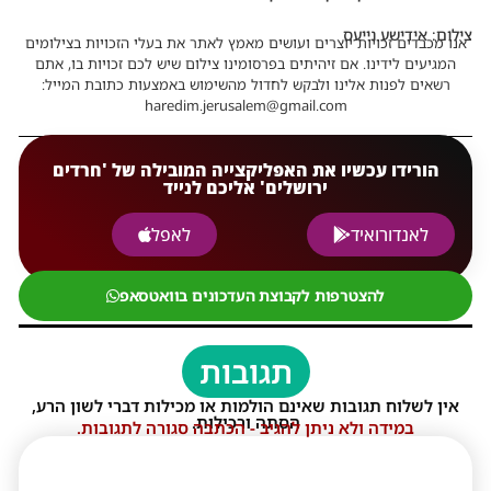
צילום: אידישע נייעס
אנו מכבדים זכויות יוצרים ועושים מאמץ לאתר את בעלי הזכויות בצילומים
המגיעים לידינו. אם זיהיתים בפרסומינו צילום שיש לכם זכויות בו, אתם
רשאים לפנות אלינו ולבקש לחדול מהשימוש באמצעות כתובת המייל:
haredim.jerusalem@gmail.com
הורידו עכשיו את האפליקצייה המובילה של 'חרדים
ירושלים' אליכם לנייד
לאנדורואיד
לאפל
להצטרפות לקבוצת העדכונים בוואטסאפ
תגובות
אין לשלוח תגובות שאינם הולמות או מכילות דברי לשון הרע,
הסתה ורכילות.
במידה ולא ניתן להגיב - הכתבה סגורה לתגובות.