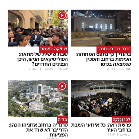
1
"כבר גנב בשכונה"
שתיקה רועמת
בלעדי | כך נתפס המתחזה:
שבת שישית של מחאה:
העימות ברחוב והסכין
הפוליטיקאים הגיעו, היכן
שנמצאה בכיסו
הנציגים החרדים?
חנוך פוגל
|
21:44
יואל וולך
|
20:55
| 1 תגובות
1
לְכוּ וְנֵלְכָה
בד"ה
פרשת ראה: כל אירועי השבת
טרגדיה ברחוב אדוניהו הכהן:
ברחבי העיר
הדרייבר לא שרד את
הפציעות
דב אייזנר
|
17:41