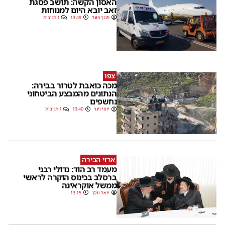
האסון הקשה: תושב פסגת
זאב יובא היום למנוחות
חנוך פוגל
13:49
1 תגובות
צפו
מכה כואבת לטרור בבירה:
הנתונים מהמבצע הביטחוני
נחשפים
יוסי וינר
13:40
1 תגובות
ארזי הבירה
מעמד רב הוד: גדולי רבני
ברסלב בכינוס הוקרה לראשי
ממשל אוקראינה
יואל וולך
13:15