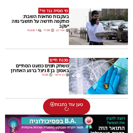
מי מסית נגד מי?
בעקבות מחאות השבת:
מתקפה חדשה על תושבי נווה
יעקב
אורי כץ
11:08
1 תגובות
סכנת חיים
משחק תמים כמעט הסתיים
באסון: בן 8 ניצל ברגע האחרון
דב אייזנר
10:49
טען עוד כתבות