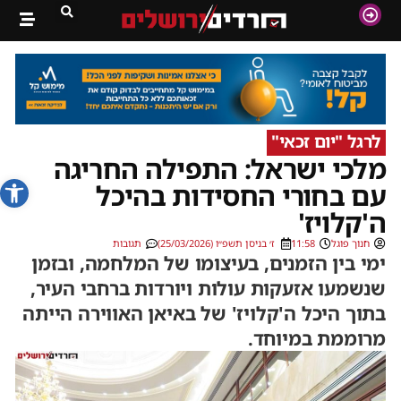
לרגל "יום זכאי"
מלכי ישראל: התפילה החריגה
פתח סרג
עם בחורי החסידות בהיכל
ה'קלויז'
חנוך פוגל
11:58
ז׳ בניסן תשפ״ו (25/03/2026)
תגובות
ימי בין הזמנים, בעיצומו של המלחמה, ובזמן
שנשמעו אזעקות עולות ויורדות ברחבי העיר,
בתוך היכל ה'קלויז' של באיאן האווירה הייתה
מרוממת במיוחד.