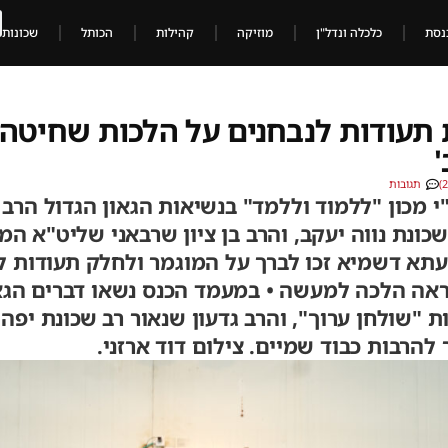
נסת
כלכלה ונדל"ן
מוזיקה
קהילות
הכותל
שכונות
 תעודות לנבחנים על הלכות שחיטה,
'
תגובות
 מכון "ללמוד וללמד" בנשיאות הגאון הגדול הרב
כונת נווה יעקב, והרב בן ציון שרבאני שליט"א ה
יעתא דשמיא זכו לברך על המוגמר ולחלק תעודות ל
ראה הלכה למעשה • במעמד הכנס נשאו דברים הגא
"שולחן ערוך", והרב גדעון שנאור רב שכונת יפה נ
להרבות כבוד שמיים. צילום דוד ארזני.