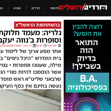
חדשות
חרדים
ספרא
הכ
בהשתתפות הראשל"צ
גלריה: מעמד חלוקת
וסופרות ב'נווה יעקב
יואל וולך
10:47
ה׳ באדר תשפ״ו (22/02/2026)
אחר מסע ארוך של לימוד ע"י
בית המדרש "היכל ניסים" בש
מילה, שעטנז וסופרות • בס
אשר הוסמכו להיות מורי הו
שרבאני שליט"א ראש מוסדות 
נעשה בחינם אין כסף העיקר 