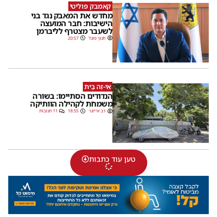
קאמבק פוליטי
מחדש את המאבק נגד בני
הישיבות: חבר המועצה
לשעבר מצטרף לליברמן
חנוך פוגל
20:57
אֵי-זֶה בַּיִת
הנדודים הסתיימו: בשורה
משמחת לקהילה הוותיקה
דב אייזנר
18:55
11 תגובות
טען עוד כתבות