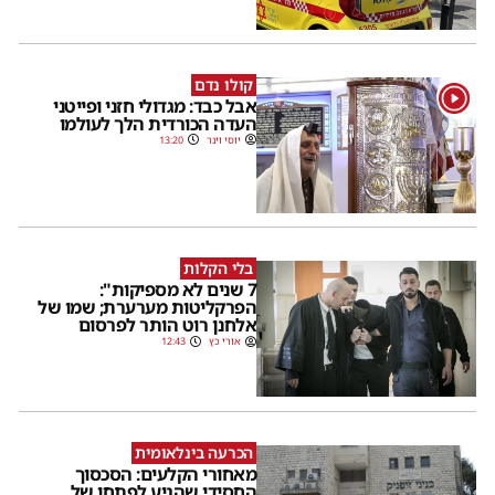
קולו נדם
1
אבל כבד: מגדולי חזני ופייטני
העדה הכורדית הלך לעולמו
יוסי וינר
13:20
בלי הקלות
7 שנים לא מספיקות":
הפרקליטות מערערת; שמו של
אלחנן רוט הותר לפרסום
אורי כץ
12:43
הכרעה בינלאומית
מאחורי הקלעים: הסכסוך
החסידי שהגיע לפתחו של