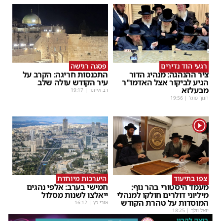
רגעי הוד נדירים
פסגה רגישה
ציר ההנהגה: מנהיג הדור
התכנסות חריגה: הקרב על
הגיע לביקור אצל האדמו"ר
עיר הקודש עולה שלב
מבעלזא
דב אייזנר
|
19:17
חנוך פוגל
|
19:56
1
צפו בתיעוד
היערכות מיוחדת
מעמד היסטורי בהר נוף:
חמישי בערב: אלפי נהגים
מיליוני דולרים חולקו למנהלי
ייאלצו לשנות מסלול
המוסדות על טהרת הקודש
אורי כץ
|
16:12
יואל וולך
|
18:25