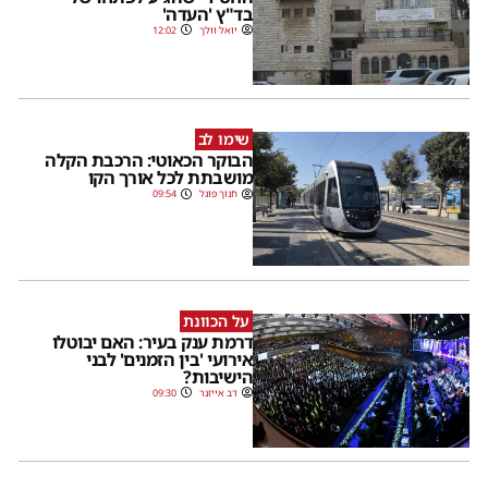
בד"ץ 'העדה'
יואל וולך
12:02
שימו לב
הבוקר הכאוטי: הרכבת הקלה
מושבתת לכל אורך הקו
חנוך פוגל
09:54
על הכוונת
דרמת ענק בעיר: האם יבוטלו
אירועי 'בין הזמנים' לבני
הישיבות?
דב אייזנר
09:30