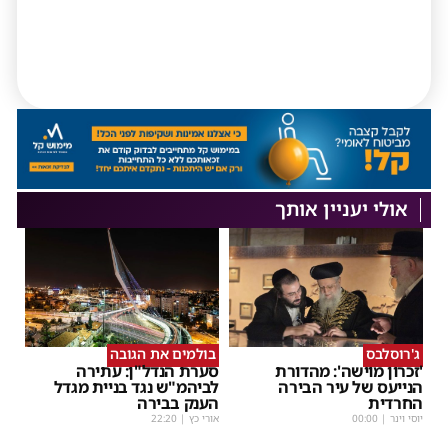
אולי יעניין אותך
ג'רוסלבס
בולמים את הגובה
'זכרון מוישה': מהדורת
סערת הנדל"ן: עתירה
הנייעס של עיר הבירה
לביהמ"ש נגד בניית מגדל
החרדית
הענק בבירה
יוסי וינר
|
00:00
אורי כץ
|
22:20