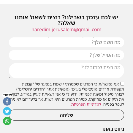
יש לכם עדכון בשבילנו? רוצים לשאול אותנו
שאלה?
haredim.jerusalem@gmail.com
או שילחו אלינו פנייה ונחזור אליכם בהקדם
אני מאשר/ת כי הפרטים שמסרתי יישמרו במאגר של "קבוצת
תקשורת חרדים מוניציפלי בע"מ" (מפעילת אתר "חרדים ירושלים")
לצורך טיפול ומענה לפנייתי. ידוע לי כי אני רשאי/ת לעיין במידע, לבקש
שיתוף
את תיקונו או מחיקתו. מסירת הפרטים היא רשות, אך בלעדיהם לא ניתן
לטפל בפנייה.
למדיניות הפרטיות
.
שליחה
ניווט באתר