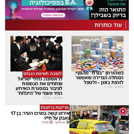
עוד כותרות
כשהזרחן "בורח" מהגוף:
לטובת חשיפת הגנזים
המחלה הנדירה שאפשר
לראשונה: גדולי ישראל
לזהות בזמן – ולטפל
פותחים את הכספות
מקודם
|
11:48
לציבור במסגרת האירוע
החד פעמי של 'היכלות'
מקודם
|
20:39
סריקות נרחבות
1
אירוע קשה במרכז העיר: בן 17
נאבק על חייו
דב אייזנר
15:39