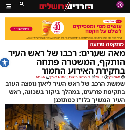
מתקפה פרועה
מאה שערים: רכבו של ראש העיר
פתח סרג
הותקף, המשטרה פתחה
בחקירת האירוע החמור
יואל וולך
20:57
ד׳ בכסלו תשפ״ו (24/11/2025)
תגובות
שמשת הרכב של ראש העיר ליאון נופצה הערב
בתקיפת פורעים, במהלך ביקור בשכונה, ראש
העיר המשיך בלו"ז כמתוכנן