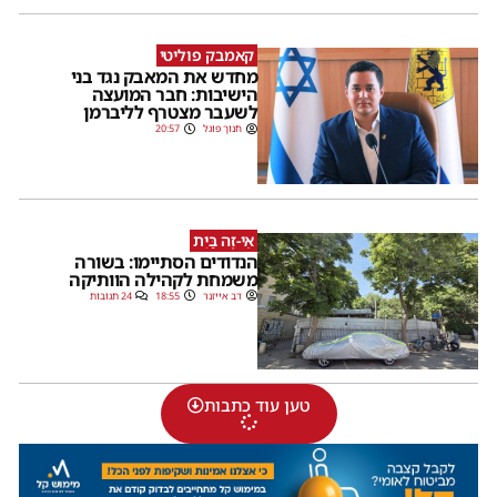
קאמבק פוליטי
מחדש את המאבק נגד בני
הישיבות: חבר המועצה
לשעבר מצטרף לליברמן
חנוך פוגל
20:57
אֵי-זֶה בַּיִת
הנדודים הסתיימו: בשורה
משמחת לקהילה הוותיקה
דב אייזנר
18:55
24 תגובות
טען עוד כתבות