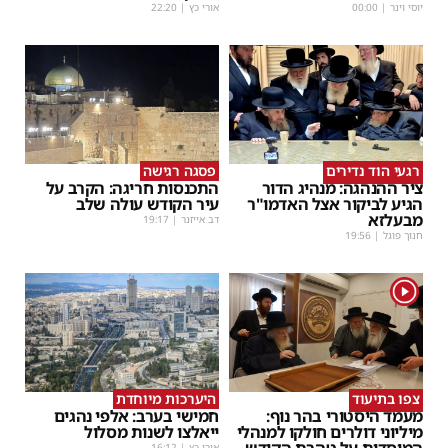
יוסי וינר
|
00:00
אורי כץ
|
22:20
רגעי הוד נדירים
פסגה רגישה
ציר ההנהגה: מנהיג הדור
התכנסות חריגה: הקרב על
הגיע לביקור אצל האדמו"ר
עיר הקודש עולה שלב
מבעלזא
דב אייזנר
|
19:17
חנוך פוגל
|
19:56
1
צפו בתיעוד
היערכות מיוחדת
מעמד היסטורי בהר נוף:
חמישי בערב: אלפי נהגים
מיליוני דולרים חולקו למנהלי
ייאלצו לשנות מסלול
אורי כץ
|
16:12