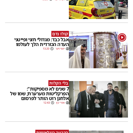
קולו נדם
1
אבל כבד: מגדולי חזני ופייטני
העדה הכורדית הלך לעולמו
יוסי וינר
13:20
בלי הקלות
7 שנים לא מספיקות":
הפרקליטות מערערת; שמו של
אלחנן רוט הותר לפרסום
אורי כץ
12:43
הכרעה בינלאומית