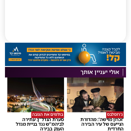
אולי יעניין אותך
ג'רוסלבס
בולמים את הגובה
'זכרון מוישה': מהדורת
סערת הנדל"ן: עתירה
הנייעס של עיר הבירה
לביהמ"ש נגד בניית מגדל
החרדית
הענק בבירה