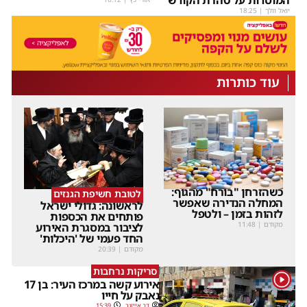
המוסדות על טהרת הקודש
יואל וולך
|
18:25
עוד כותרות
כשהזרחן "בורח" מהגוף:
לטובת חשיפת הגנזים
המחלה הנדירה שאפשר
לראשונה: גדולי ישראל
לזהות בזמן – ולטפל
פותחים את הכספות
מקודם
|
11:48
לציבור במסגרת האירוע
החד פעמי של 'היכלות'
מקודם
|
20:39
סריקות נרחבות
1
אירוע קשה במרכז העיר: בן 17
נאבק על חייו
דב אייזנר
15:39