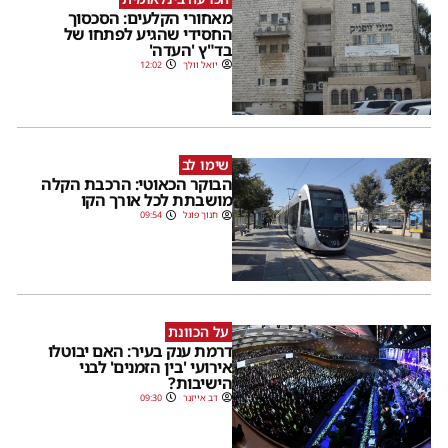
מאחורי הקלעים: הסכסוך
החסידי שהגיע לפתחו של
בד"ץ 'העדה'
יואל וולך
12:02
שימו לב
הבוקר הכאוטי: הרכבת הקלה
מושבתת לכל אורך הקו
חנוך פוגל
09:54
על הכוונת
דרמת ענק בעיר: האם יבוטלו
אירועי 'בין הזמנים' לבני
הישיבות?
דב אייזנר
09:30