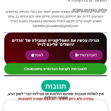
צילום: באדיבות המצלם
אנו מכבדים זכויות יוצרים ועושים מאמץ לאתר את בעלי הזכויות בצילומים
המגיעים לידינו. אם זיהיתים בפרסומינו צילום שיש לכם זכויות בו, אתם
רשאים לפנות אלינו ולבקש לחדול מהשימוש באמצעות כתובת המייל:
haredim.jerusalem@gmail.com
הורידו עכשיו את האפליקצייה המובילה של 'חרדים
ירושלים' אליכם לנייד
לאנדורואיד
לאפל
להצטרפות לקבוצת העדכונים בוואטסאפ
תגובות
אין לשלוח תגובות שאינם הולמות או מכילות דברי לשון הרע,
הסתה ורכילות.
במידה ולא ניתן להגיב - הכתבה סגורה לתגובות.