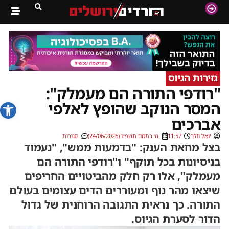
גזירות הגיוס
"רודפי התורה הם מעמלק":
פתח סרג
המסר הנוקב שהופץ לאלפי
אברכים
יואל וולך
11:57
ט׳ בתמוז תשפ״ו (24/06/2026)
תגובות
בצל מחאת הענק: "בדמעות ממש", "נעמוד
בניסיונות בכל תוקף" ו"רודפי התורה הם
מעמלק", אלו רק חלק מהביטויים החריפים
שיצאו מהר נוף ומעוררים הדים עצומים בעולם
התורה. כך נראית התגובה הרוחנית של גדול
הדור לסערת הגיוס.