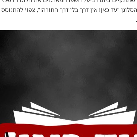
תקיים ביום רביעי, חשפו המארגנים את הלוגו הרשמי 
סלוגן "עד כאן! אין דרך בלי דרך התורה!", צפוי להתנוסס 