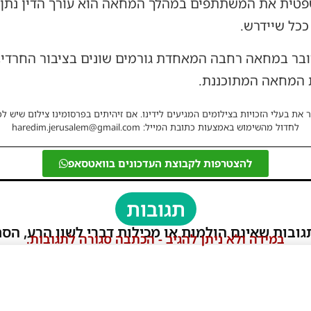
שפטית את המשתתפים במהלך המחאה הוא עורך הדין נתן 
ככל שיידרש.
ובר במחאה רחבה המאחדת גורמים שונים בציבור החרדי,
המחאה המתוכננת.
 את בעלי הזכויות בצילומים המגיעים לידינו. אם זיהיתים בפרסומינו צילום שיש לכ
לחדול מהשימוש באמצעות כתובת המייל: haredim.jerusalem@gmail.com
להצטרפות לקבוצת העדכונים בוואטסאפ
תגובות
גובות שאינם הולמות או מכילות דברי לשון הרע, הסת
במידה ולא ניתן להגיב - הכתבה סגורה לתגובות.