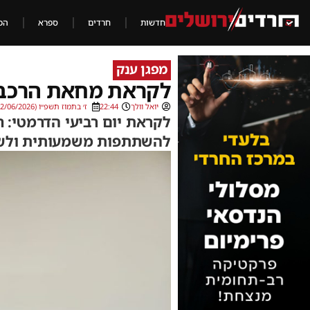
חדשות
חרדים
ספרא
הכ
מפגן ענק
לקראת מחאת הרכבים
יואל וולך
22:44
ז׳ בתמוז תשפ״ו (22/06/2026)
לקראת יום רביעי הדרמטי: 
להשתתפות משמעותית ולשי