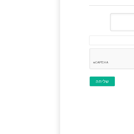
דוא"ל
(לא
חובה)