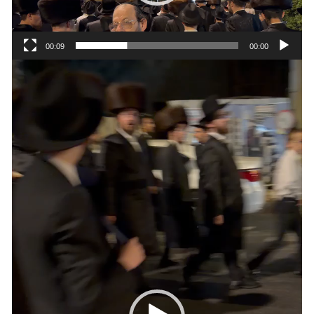
00:09
00:00
נגן
וידאו