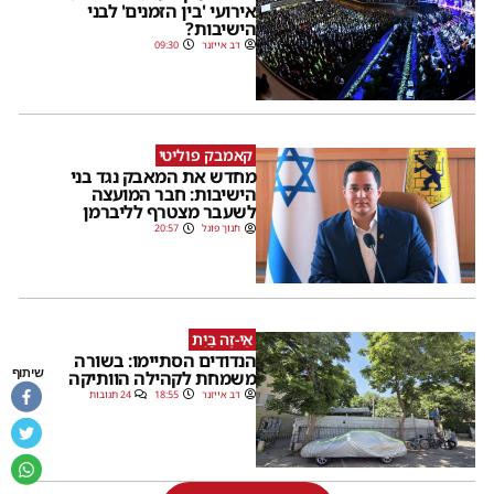
אירועי 'בין הזמנים' לבני
הישיבות?
דב אייזנר
09:30
קאמבק פוליטי
מחדש את המאבק נגד בני
הישיבות: חבר המועצה
לשעבר מצטרף לליברמן
חנוך פוגל
20:57
אֵי-זֶה בַּיִת
הנדודים הסתיימו: בשורה
שיתוף
משמחת לקהילה הוותיקה
דב אייזנר
18:55
24 תגובות