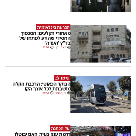
הכרעה בינלאומית
מאחורי הקלעים: הסכסוך
החסידי שהגיע לפתחו של
בד"ץ 'העדה'
יואל וולך
12:02
שימו לב
הבוקר הכאוטי: הרכבת הקלה
מושבתת לכל אורך הקו
חנוך פוגל
09:54
על הכוונת
דרמת ענק בעיר: האם יבוטלו