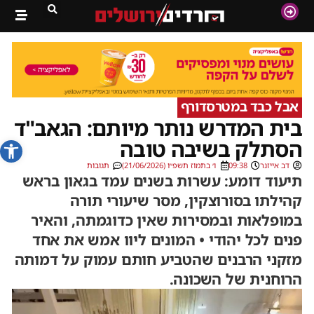
אבל כבד במטרסדורף
בית המדרש נותר מיותם: הגאב"ד
פתח סרג
הסתלק בשיבה טובה
דב אייזנר
09:38
ו׳ בתמוז תשפ״ו (21/06/2026)
תגובות
תיעוד דומע: עשרות בשנים עמד בגאון בראש
קהילתו בסורוצקין, מסר שיעורי תורה
במופלאות ובמסירות שאין כדוגמתה, והאיר
פנים לכל יהודי • המונים ליוו אמש את אחד
מזקני הרבנים שהטביע חותם עמוק על דמותה
הרוחנית של השכונה.