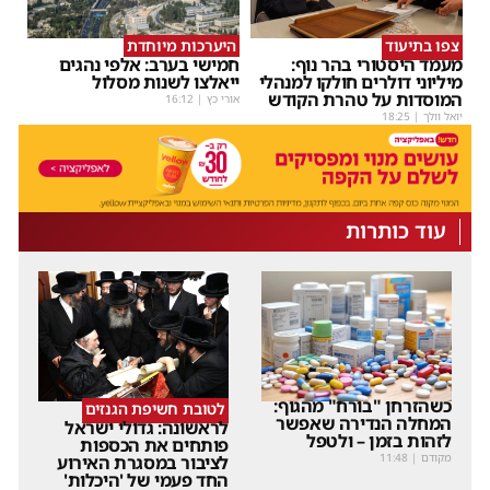
צפו בתיעוד
היערכות מיוחדת
מעמד היסטורי בהר נוף:
חמישי בערב: אלפי נהגים
מיליוני דולרים חולקו למנהלי
ייאלצו לשנות מסלול
המוסדות על טהרת הקודש
אורי כץ
|
16:12
יואל וולך
|
18:25
עוד כותרות
כשהזרחן "בורח" מהגוף:
לטובת חשיפת הגנזים
המחלה הנדירה שאפשר
לראשונה: גדולי ישראל
לזהות בזמן – ולטפל
פותחים את הכספות
מקודם
|
11:48
לציבור במסגרת האירוע
החד פעמי של 'היכלות'