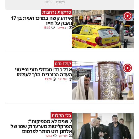
מקודם
|
20:39
סריקות נרחבות
1
אירוע קשה במרכז העיר: בן 17
נאבק על חייו
דב אייזנר
15:39
קולו נדם
1
אבל כבד: מגדולי חזני ופייטני
העדה הכורדית הלך לעולמו
יוסי וינר
13:20
בלי הקלות
7 שנים לא מספיקות":
הפרקליטות מערערת; שמו של
אלחנן רוט הותר לפרסום
אורי כץ
12:43