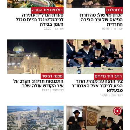
ג'רוסלבס
בולמים את הגובה
'זכרון מוישה': מהדורת
סערת הנדל"ן: עתירה
הנייעס של עיר הבירה
לביהמ"ש נגד בניית מגדל
החרדית
הענק בבירה
יוסי וינר
|
00:00
אורי כץ
|
22:20
רגעי הוד נדירים
פסגה רגישה
ציר ההנהגה: מנהיג הדור
התכנסות חריגה: הקרב על
הגיע לביקור אצל האדמו"ר
עיר הקודש עולה שלב
מבעלזא
דב אייזנר
|
19:17
חנוך פוגל
|
19:56
1