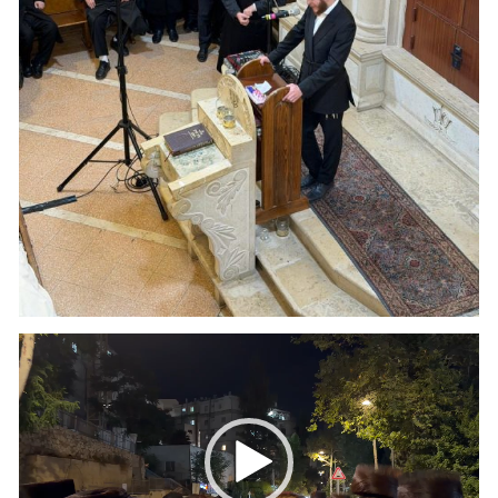
נגן
וידאו