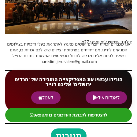
צילום: שימוש לפי סעיף 27א'
אנו מכבדים זכויות יוצרים ועושים מאמץ לאתר את בעלי הזכויות בצילומים
המגיעים לידינו. אם זיהיתים בפרסומינו צילום שיש לכם זכויות בו, אתם
רשאים לפנות אלינו ולבקש לחדול מהשימוש באמצעות כתובת המייל:
haredim.jerusalem@gmail.com
הורידו עכשיו את האפליקצייה המובילה של 'חרדים
ירושלים' אליכם לנייד
לאנדורואיד
לאפל
להצטרפות לקבוצת העדכונים בוואטסאפ
תגובות