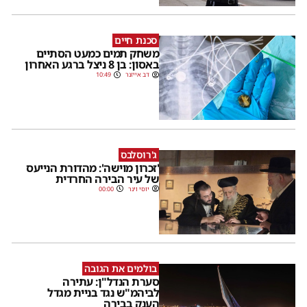
סכנת חיים
משחק תמים כמעט הסתיים
באסון: בן 8 ניצל ברגע האחרון
דב אייזנר
10:49
ג'רוסלבס
'זכרון מוישה': מהדורת הנייעס
של עיר הבירה החרדית
יוסי וינר
00:00
בולמים את הגובה
סערת הנדל"ן: עתירה
לביהמ"ש נגד בניית מגדל
הענק בבירה