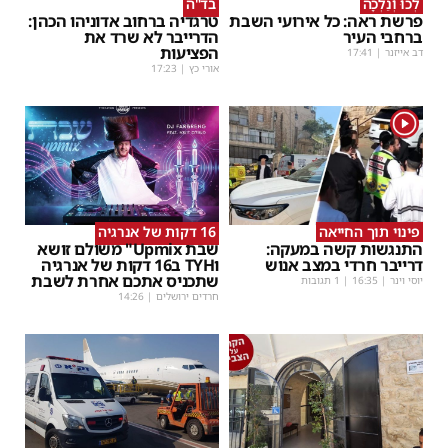
לְכוּ וְנֵלְכָה
בד"ה
פרשת ראה: כל אירועי השבת
טרגדיה ברחוב אדוניהו הכהן:
ברחבי העיר
הדרייבר לא שרד את
הפציעות
דב אייזנר
|
17:41
אורי כץ
|
17:23
1
פינוי תוך החייאה
16 דקות של אנרגיה
התנגשות קשה במעקה:
שבת Upmix" משולם זושא
דרייבר חרדי במצב אנוש
וTYH ב16 דקות של אנרגיה
שתכניס אתכם אחרת לשבת
יוסי וינר
|
16:35
| 1 תגובות
חרדים ירושלים
|
14:26