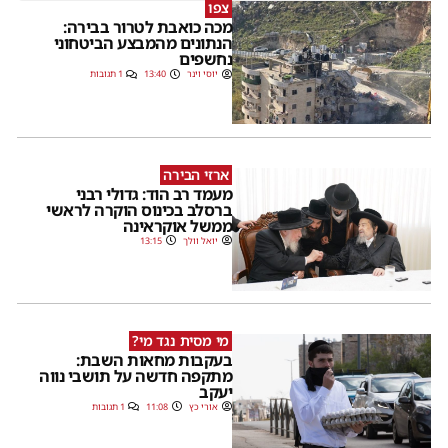
צפו
מכה כואבת לטרור בבירה:
הנתונים מהמבצע הביטחוני
נחשפים
יוסי וינר
13:40
1 תגובות
ארזי הבירה
מעמד רב הוד: גדולי רבני
ברסלב בכינוס הוקרה לראשי
ממשל אוקראינה
יואל וולך
13:15
מי מסית נגד מי?
בעקבות מחאות השבת:
מתקפה חדשה על תושבי נווה
יעקב
אורי כץ
11:08
1 תגובות