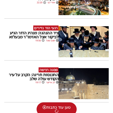
אורי כץ
22:20
רגעי הוד נדירים
ציר ההנהגה: מנהיג הדור הגיע
לביקור אצל האדמו"ר מבעלזא
חנוך פוגל
19:56
פסגה רגישה
התכנסות חריגה: הקרב על עיר
הקודש עולה שלב
דב אייזנר
19:17
טען עוד כתבות