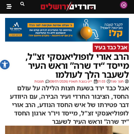
אבל כבד בעיר
הרב אורי לופוליאנסקי זצ"ל,
פתח סרג
מייסד “יד שרה” וראש העיר
לשעבר הלך לעולמו
חנוך פוגל
01:03
י״ט בטבת תשפ״ו (08/01/2026)
תגובות
אבל כבד ירד בשעת חצות הלילה על עולם
החסד, הציבור החרדי ועיר הבירה, עם היוודע
דבר פטירתו של איש החסד הנודע, הרב אורי
לופוליאנסקי זצ"ל, מייסד ויו"ר ארגון החסד
“יד שרה” וראש העיר לשעבר