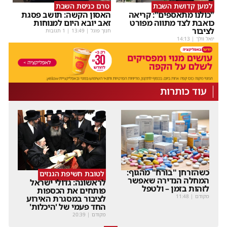
למען קדושת השבת
טרם כניסת השבת
"כולנו מתאספים": קריאה
האסון הקשה: תושב פסגת
כואבת לצד מתווה מפורט
זאב יובא היום למנוחות
לציבור
חנוך פוגל
|
13:49
| 1 תגובות
יואל וולך
|
14:13
עוד כותרות
כשהזרחן "בורח" מהגוף:
לטובת חשיפת הגנזים
המחלה הנדירה שאפשר
לראשונה: גדולי ישראל
לזהות בזמן – ולטפל
פותחים את הכספות
מקודם
|
11:48
לציבור במסגרת האירוע
החד פעמי של 'היכלות'
מקודם
|
20:39