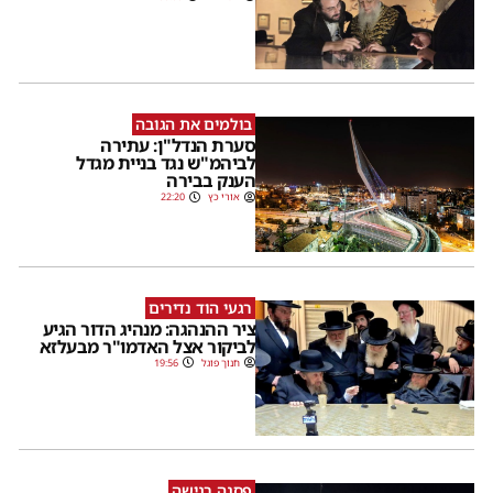
בולמים את הגובה
סערת הנדל"ן: עתירה
לביהמ"ש נגד בניית מגדל
הענק בבירה
אורי כץ
22:20
רגעי הוד נדירים
ציר ההנהגה: מנהיג הדור הגיע
לביקור אצל האדמו"ר מבעלזא
חנוך פוגל
19:56
פסגה רגישה