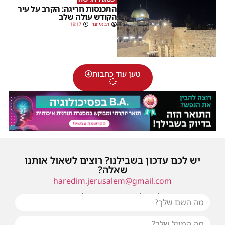
התכנסות חריגה: הקרב על עיר
הקודש עולה שלב
דב אייזנר
19:17
טען עוד כתבות
יש לכם עדכון בשבילנו? רוצים לשאול אותנו
שאלה?
haredim.jerusalem@gmail.com
או שילחו אלינו פנייה ונחזור אליכם בהקדם