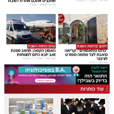
שתכניס אתכם אחרת לשבת
יוסי וינר
|
16:35
| 1 תגובות
חרדים ירושלים
|
14:26
למען קדושת השבת
טרם כניסת השבת
"כולנו מתאספים": קריאה
האסון הקשה: תושב פסגת
כואבת לצד מתווה מפורט
זאב יובא היום למנוחות
לציבור
חנוך פוגל
|
13:49
| 1 תגובות
יואל וולך
|
14:13
עוד כותרות