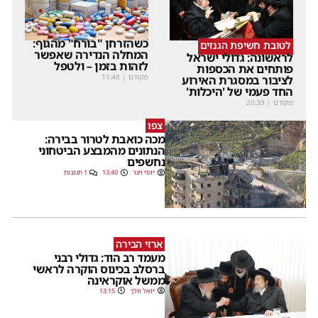
כשהזרחן "בורח" מהגוף:
לטובת חשיפת הגנזים
המחלה הנדירה שאפשר
לראשונה: גדולי ישראל
לזהות בזמן – ולטפל
פותחים את הכספות
מקודם
|
11:48
לציבור במסגרת האירוע
החד פעמי של 'היכלות'
מקודם
|
20:39
צפו
מכה כואבת לטרור בבירה:
הנתונים מהמבצע הביטחוני
נחשפים
יוסי וינר
13:40
1 תגובות
ארזי הבירה
מעמד רב הוד: גדולי רבני
ברסלב בכינוס הוקרה לראשי
ממשל אוקראינה
יואל וולך
13:15