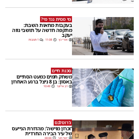
מי מסית נגד מי?
בעקבות מחאות השבת:
מתקפה חדשה על תושבי נווה
יעקב
אורי כץ
11:08
1 תגובות
סכנת חיים
משחק תמים כמעט הסתיים
באסון: בן 8 ניצל ברגע האחרון
דב אייזנר
10:49
ג'רוסלבס
'זכרון מוישה': מהדורת הנייעס
של עיר הבירה החרדית
יוסי וינר
00:00