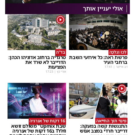
אולי יעניין אותך
1
לְכוּ וְנֵלְכָה
בד"ה
פרשת ראה: כל אירועי השבת
טרגדיה ברחוב אדוניהו הכהן:
ברחבי העיר
הדרייבר לא שרד את
הפציעות
דב אייזנר
|
17:41
אורי כץ
|
17:23
1
פינוי תוך החייאה
16 דקות של אנרגיה
התנגשות קשה במעקה:
שבת Upmix" משולם זושא
דרייבר חרדי במצב אנוש
וTYH ב16 דקות של אנרגיה