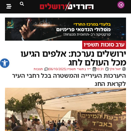
ערב סוכות תשפ״ו
ירושלים נערכת: אלפים הגיעו
פתח סרג
מכל העולם לחג
יואל וולך
10:31
י״ד בתשרי תשפ״ו (06/10/2025)
תגובות
היערכות העירייה והמשטרה בכל רחבי העיר
לקראת החג