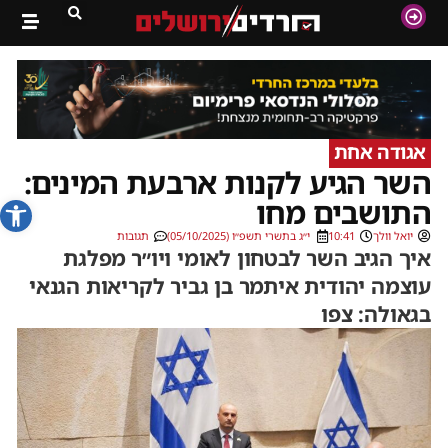
אגודה אחת
השר הגיע לקנות ארבעת המינים:
פתח סרג
התושבים מחו
יואל וולך
10:41
י״ג בתשרי תשפ״ו (05/10/2025)
תגובות
איך הגיב השר לבטחון לאומי ויו״ר מפלגת
עוצמה יהודית איתמר בן גביר לקריאות הגנאי
בגאולה: צפו