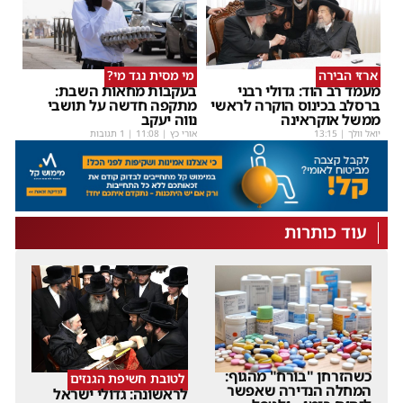
ארזי הבירה
מי מסית נגד מי?
מעמד רב הוד: גדולי רבני
בעקבות מחאות השבת:
ברסלב בכינוס הוקרה לראשי
מתקפה חדשה על תושבי
ממשל אוקראינה
נווה יעקב
יואל וולך
|
13:15
אורי כץ
|
11:08
| 1 תגובות
עוד כותרות
כשהזרחן "בורח" מהגוף:
לטובת חשיפת הגנזים
המחלה הנדירה שאפשר
לראשונה: גדולי ישראל