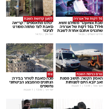
16 דקות של אנרגיה
למען קדושת השבת
שבת Upmix" משולם זושא
"כולנו מתאספים": קריאה
וTYH ב16 דקות של אנרגיה
כואבת לצד מתווה מפורט
שתכניס אתכם אחרת לשבת
לציבור
חרדים ירושלים
|
14:26
יואל וולך
|
14:13
טרם כניסת השבת
צפו
האסון הקשה: תושב פסגת
מכה כואבת לטרור בבירה:
זאב יובא היום למנוחות
הנתונים מהמבצע הביטחוני
נחשפים
חנוך פוגל
|
13:49
| 1 תגובות
יוסי וינר
|
13:40
| 1 תגובות