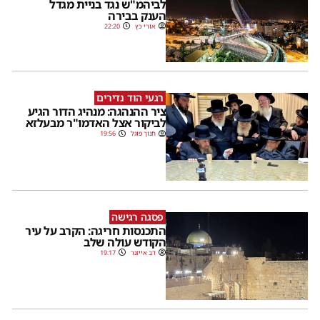
לביהמ"ש נגד בניית מגדל
הענק בבירה
אורי כץ
22:20
רגעי הוד נדירים
ציר ההנהגה: מנהיג הדור הגיע
לביקור אצל האדמו"ר מבעלזא
חנוך פוגל
19:56
פסגה רגישה
התכנסות חריגה: הקרב על עיר
הקודש עולה שלב
דב אייזנר
19:17