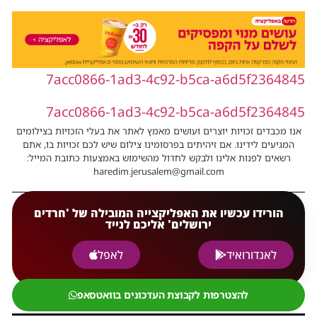
7acc0866-1ad3-4c92-b5ca-a6d5f2364845
7acc0866-1ad3-4c92-b5ca-a6d5f2364845
אנו מכבדים זכויות יוצרים ועושים מאמץ לאתר את בעלי הזכויות בצילומים
המגיעים לידינו. אם זיהיתים בפרסומינו צילום שיש לכם זכויות בו, אתם
רשאים לפנות אלינו ולבקש לחדול מהשימוש באמצעות כתובת המייל:
haredim.jerusalem@gmail.com
הורידו עכשיו את האפליקצייה המובילה של 'חרדים
ירושלים' אליכם לנייד
לאנדורואיד
לאפל
להצטרפות לקבוצת העדכונים בוואטסאפ