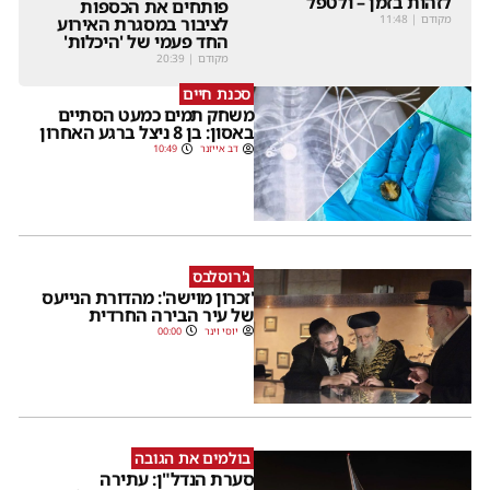
לזהות בזמן – ולטפל
פותחים את הכספות
מקודם
|
11:48
לציבור במסגרת האירוע
החד פעמי של 'היכלות'
מקודם
|
20:39
סכנת חיים
משחק תמים כמעט הסתיים
באסון: בן 8 ניצל ברגע האחרון
דב אייזנר
10:49
ג'רוסלבס
'זכרון מוישה': מהדורת הנייעס
של עיר הבירה החרדית
יוסי וינר
00:00
בולמים את הגובה
סערת הנדל"ן: עתירה