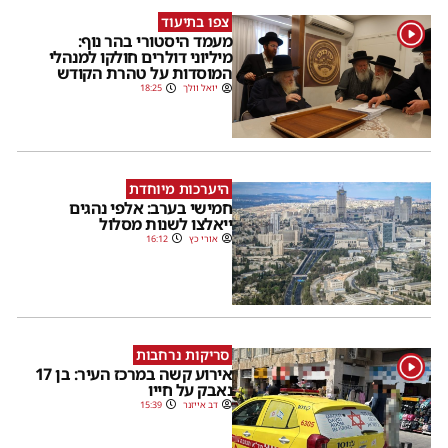
צפו בתיעוד
1
מעמד היסטורי בהר נוף:
מיליוני דולרים חולקו למנהלי
המוסדות על טהרת הקודש
יואל וולך
18:25
היערכות מיוחדת
חמישי בערב: אלפי נהגים
ייאלצו לשנות מסלול
אורי כץ
16:12
סריקות נרחבות
1
אירוע קשה במרכז העיר: בן 17
נאבק על חייו
דב אייזנר
15:39