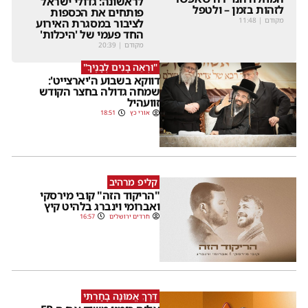
לראשונה: גדולי ישראל
לזהות בזמן – ולטפל
פותחים את הכספות
מקודם
|
11:48
לציבור במסגרת האירוע
החד פעמי של 'היכלות'
מקודם
|
20:39
"וּרְאֵה בָנִים לְבָנֶיךָ"
דווקא בשבוע ה'יארצייט':
שמחה גדולה בחצר הקודש
זוועהיל
אורי כץ
18:51
קליפ מרהיב
"הריקוד הזה" קובי מירסקי
ואברומי וינברג בלהיט קיץ
חרדים ירושלים
16:57
דֶּרֶךְ אֱמוּנָה בָחָרְתִּי