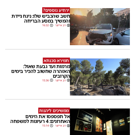
ירתיע נוספים?
חשב שהכביש שלו: ניגח ניידת
והמשיך במסע הבריחה
דב אייזנר
16:32
חמירא סכנתא
מרמות ועד גבעת שאול:
האזהרה שחשוב להכיר בימים
הקרובים
דב אייזנר
15:36
ממשיכים ליהנות
אל תפספסו את הימים
האחרונים: 4 רעיונות למשפחה
דב אייזנר
15:14