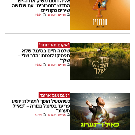
אליה רומנו משיק את ה-EP
החדש "תמרורים" עם שלושה
שירים מקוריים
חרדים ירושלים
16:54
''אקום חזק יותר''
שלמה חיים בסינגל שלא
תפסיקו לזמזם: 'הלב שלי –
שלך'
חרדים ירושלים
16:42
''נעם אונז ארום''
כשהמשל הופך לתפילה: יושע
פריעד בסינגל בכורה – "כאייל
תערוג"
חרדים ירושלים
16:39