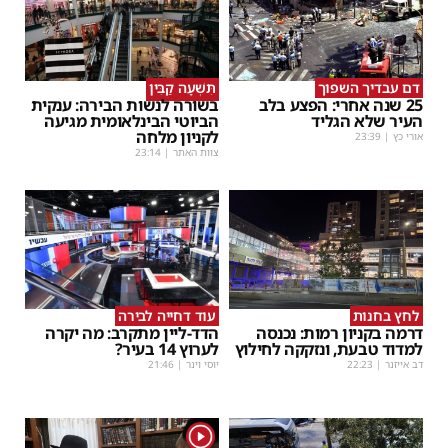
דם עבדיך השפוך
תִּשְׁעָה קַבִּין
25 שנה אחרי: הפצע בלב
בשורה לנשות הבירה: ענקית
העיר שלא הגליד
הביוטי הבינלאומית מגיעה
לקניון מלחה
אורי כץ
|
23:39
צוות האתר
|
23:14
לחץ בחנות
עוד דחייה לבירה
דרמה בקניון רמות: נכנסה
הדד-ליין מתקרב: מה יקרה
למדוד טבעת, ונזקקה לחילוץ
לערוץ 14 בעיר?
דב אייזנר
|
22:23
יוסי וינר
|
21:46
1