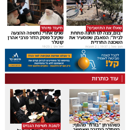
שאלו את התושבים?
תיעוד מיוחד
"בום, צצה לנו תחנה מתחת
שנים אחרי: נחשפה ההצעה
לבית": המאבק שמסעיר את
שקיבל פוסק הדור מרבי אהרן
השכונה החרדית
קוטלר
חנוך פוגל
|
19:37
| 2 תגובות
יואל וולך
|
19:23
עוד כותרות
כשהזרחן "בורח" מהגוף:
לטובת חשיפת הגנזים
המחלה הנדירה שאפשר