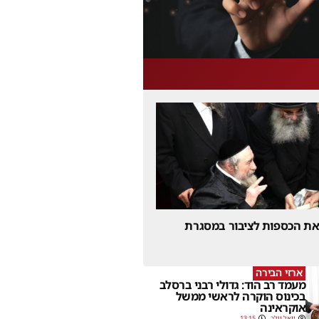
 את הכספות לציבור במסגרת
ארזי הבירה
מעמד רב הוד: גדולי רבני ברסלב
בכינוס הוקרה לראשי ממשל
אוקראינה
יואל וולך
13:15