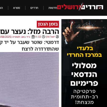
חדשות
חרדים
ספרא
הכ
בזמן הנכון
הרבה מזל: נעצר עם 
יואל וולך
11:33
כ״ד באב תשפ״ה (18/08/2025)
דרמטי: שוטר שעבר על יד קט
שהתדרדרה לרצח