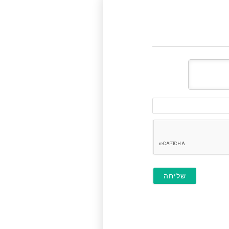
דוא"ל
(לא
חובה)