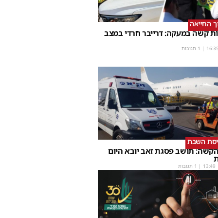
וך החייאה
ת קשה במעקה: דרייבר חרדי במצב
16:3
| 1 תגובות
יסת השבת
קשה: תושב פסגת זאב יובא היום
ת
13:49
| 1 תגובות