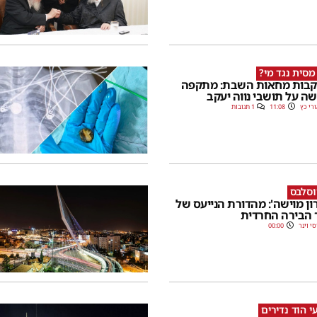
מסית נגד מי?
בות מחאות השבת: מתקפה
ה על תושבי נווה יעקב
רי כץ
11:08
1 תגובות
וסלבס
רון מוישה': מהדורת הנייעס של
 הבירה החרדית
סי וינר
00:00
י הוד נדירים