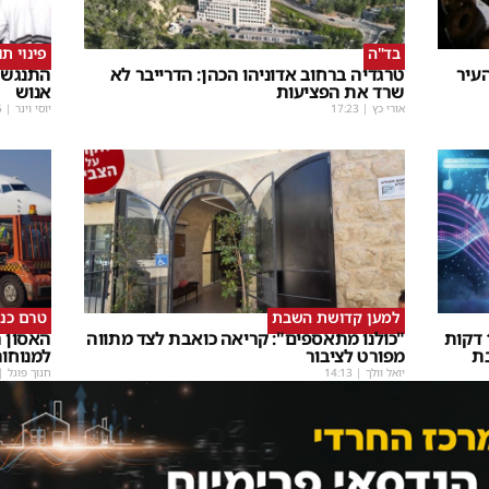
בד"ה
פינוי ת
עיר
טרגדיה ברחוב אדוניהו הכהן: הדרייבר לא
התנגשו
שרד את הפציעות
אנוש
אורי כץ
|
17:23
יוסי וינר
|
5
למען קדושת השבת
טרם כנ
שבת Upmix" משולם זושא וTYH ב16 דקות
"כולנו מתאספים": קריאה כואבת לצד מתווה
האסון ה
ת
מפורט לציבור
למנוחו
יואל וולך
|
14:13
חנוך פוגל
|