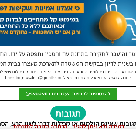
יום בשנית לדיון בבקשת המשטרה להארכת מעצרו בבית ה
 את בעלי הזכויות בצילומים המגיעים לידינו. אם זיהיתים בפרסומינו צילום שיש לכ
לחדול מהשימוש באמצעות כתובת המייל: haredim.jerusalem@gmail.com
להצטרפות לקבוצת העדכונים בוואטסאפ
תגובות
גובות שאינם הולמות או מכילות דברי לשון הרע, הסת
במידה ולא ניתן להגיב - הכתבה סגורה לתגובות.