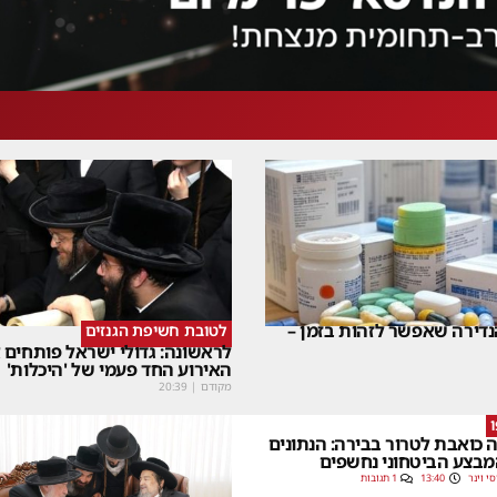
דירה שאפשר לזהות בזמן –
לטובת חשיפת הגנזים
לראשונה: גדולי ישראל פותחים
האירוע החד פעמי של 'היכלות'
מקודם
|
20:39
 כואבת לטרור בבירה: הנתונים
בצע הביטחוני נחשפים
סי וינר
13:40
1 תגובות