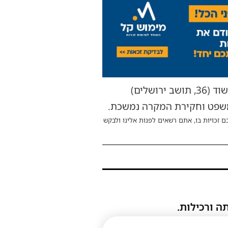
כאמור, החשוד נעצר על ידי השוטר והועבר לחקירה בתחנת עוז והסכין נתפסה על ידו. החשוד (36, תושב ירושלים)
משפט וחקירת המקרה נמשכת.
ם זכויות בו, אתם רשאים לפנות אלינו ולבקש
ה ורכילות.