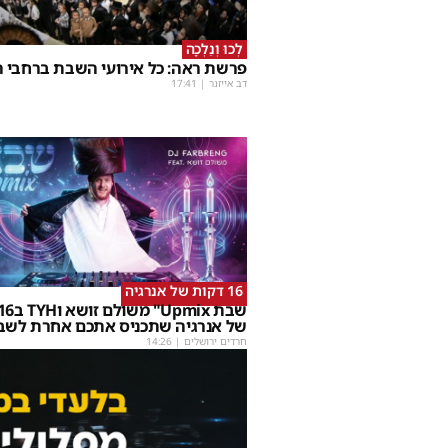
לְכוּ וְנֵלְכָה
פרשת ראה: כל אירועי השבת ברחבי ה
דב אייזנר
|
17:41
16 דקות של אנרגיה
של אנרגיה שתכניס אתכם אחרת לשב
חרדים ירושלים
|
14:26