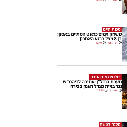
סכנת חיים
משחק תמים כמעט הסתיים באסון:
בן 8 ניצל ברגע האחרון
דב אייזנר
10:49
בולמים את הגובה
סערת הנדל"ן: עתירה לביהמ"ש
נגד בניית מגדל הענק בבירה
אורי כץ
22:20
פסגה רגישה