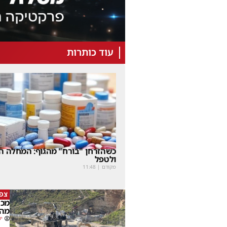
עוד כותרות
כשהזרחן "בורח" מהגוף: המחלה הנ
ולטפל
מקודם
|
11:48
צפו
מכה
מהמ
יו