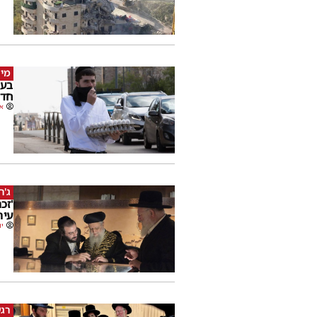
מי 
בעק
חדש
או
ג'ר
'זכ
עיר
יו
רגע