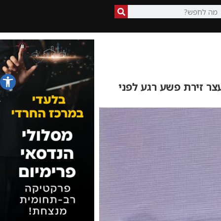
פתח סרג
צר זירת פשע רגע לפני