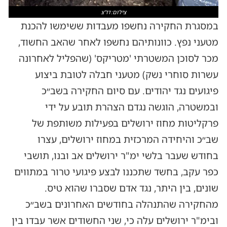
צילום:דו"צ
במסגרת החקירה נחשפו מעבדות ששימשו להכנת
מטעני נפץ. כוונותיהם נחשפו לאחר שהאב החשוד,
מכר לסוכן המשטרתי 'מטריקס' (שהפליל לאחרונה
עשרות סוחרי נשק) מטעני חבלה לטובת ביצוע
פיגועים נגד יהודים. עם סיום החקירה בשב״כ
ובמשטרה, הוגשה נגדם הצהרת תובע על ידי
פרקליטות מחוז ירושלים בפעילות משותפת של
שב״כ והיחידה המרכזית במחוז ירושלים, עצרו
בחודש שעבר בלשי ימ"ר ירושלים אב ובנו, תושבי
כפר עקב, בחשד שתכננו לבצע פיגועי טרור במתווים
שונים, בין היתר, נגד אדם שסברו שהוא טיס.
מהחקירה שהתנהלה בחודשים האחרונים בשב״כ
ובימ"ר ירושלים עלה כי, שני החשודים אשר עבדו בין