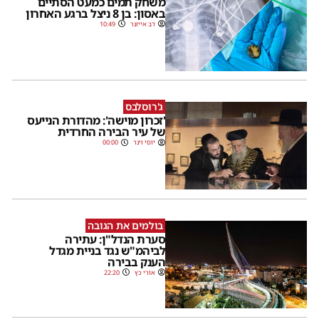
משחק תמים כמעט הסתיים
באסון: בן 8 ניצל ברגע האחרון
דב אייזנר
10:49
ג'רוסלבס
'זכרון מוישה': מהדורת הנייעס
של עיר הבירה החרדית
יוסי וינר
00:00
בולמים את הגובה
סערת הנדל"ן: עתירה
לביהמ"ש נגד בניית מגדל
הענק בבירה
אורי כץ
22:20