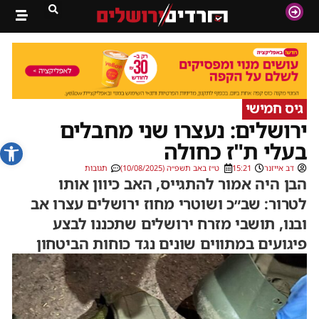
גיס חמישי
ירושלים: נעצרו שני מחבלים
פתח סרג
בעלי ת"ז כחולה
דב אייזנר
15:21
ט״ז באב תשפ״ה (10/08/2025)
תגובות
הבן היה אמור להתגייס, האב כיוון אותו
לטרור: שב״כ ושוטרי מחוז ירושלים עצרו אב
ובנו, תושבי מזרח ירושלים שתכננו לבצע
פיגועים במתווים שונים נגד כוחות הביטחון