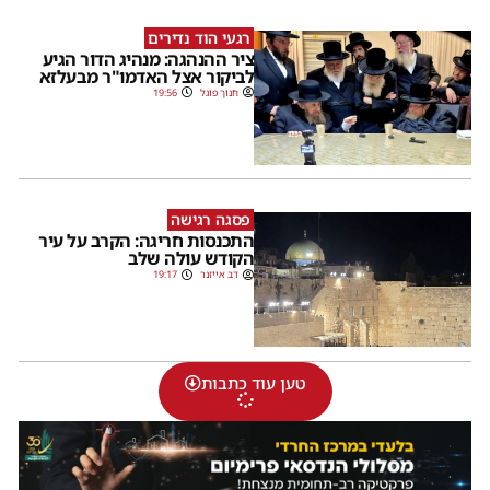
רגעי הוד נדירים
ציר ההנהגה: מנהיג הדור הגיע
לביקור אצל האדמו"ר מבעלזא
חנוך פוגל
19:56
פסגה רגישה
התכנסות חריגה: הקרב על עיר
הקודש עולה שלב
דב אייזנר
19:17
טען עוד כתבות