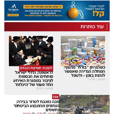
עוד כותרות
כשהזרחן "בורח" מהגוף:
לטובת חשיפת הגנזים
המחלה הנדירה שאפשר
לראשונה: גדולי ישראל
לזהות בזמן – ולטפל
פותחים את הכספות
מקודם
|
11:48
לציבור במסגרת האירוע
החד פעמי של 'היכלות'
מקודם
|
20:39
צפו
מכה כואבת לטרור בבירה:
הנתונים מהמבצע הביטחוני
נחשפים
יוסי וינר
13:40
1 תגובות