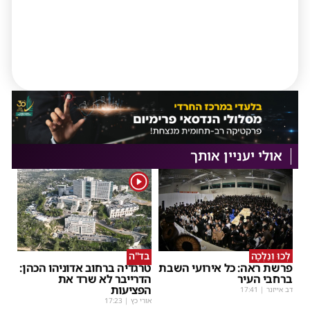
אולי יעניין אותך
1
לְכוּ וְנֵלְכָה
בד"ה
פרשת ראה: כל אירועי השבת
טרגדיה ברחוב אדוניהו הכהן:
ברחבי העיר
הדרייבר לא שרד את
הפציעות
דב אייזנר
|
17:41
אורי כץ
|
17:23