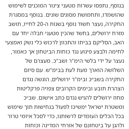
בנוסף, נתפסו עשרות מטעני צינור המוכנים לשימוש
שהושמדו, ותחמושת מסוגים שונים. בנוסף במסגרת
החקירה, נעצר חשוד נוסף בשנות ה-20 לחייו, תושב
מזרח ירושלים, בחשד שהכין מטעני חבלה יחד עם
האב, הסליקם בביתו והתכוון לרכוש כלי נשק ואמצעי
לחימה ולבצע פיגוע נגד כוחות הביטחון אך כאמור,
נעצר על ידי בלשי הימ"ר ושב"כ. מעצרם של
השלושה הוארך מעת לעת בבימ"ש. עם סיום
החקירה בשב״כ ובימ"ר ירושלים, הוגשה נגדם
הצהרת תובע ובימים הקרובים צפויה פרקליטות
מחוז ירושלים להגיש נגדם כתב אישום. שב״כ
ומשטרת ישראל ימשיכו לפעול בנחישות תוך שימוש
בכל הכלים העומדים לרשותנו, כדי לסכל איומי טרור
ולהגן על ביטחונם של אזרחי המדינה וכוחות