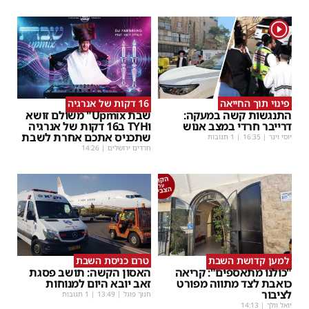
1
פינוי תוך החייאה
16 דקות של אנרגיה
התנגשות קשה במעקה:
שבת Upmix" משולם זושא
דרייבר חרדי במצב אנוש
וTYH ב16 דקות של אנרגיה
שתכניס אתכם אחרת לשבת
יוסי וינר
|
16:35
| 1 תגובות
חרדים ירושלים
|
14:26
למען קדושת השבת
טרם כניסת השבת
"כולנו מתאספים": קריאה
האסון הקשה: תושב פסגת
כואבת לצד מתווה מפורט
זאב יובא היום למנוחות
לציבור
חנוך פוגל
|
13:49
| 1 תגובות
יואל וולך
|
14:13