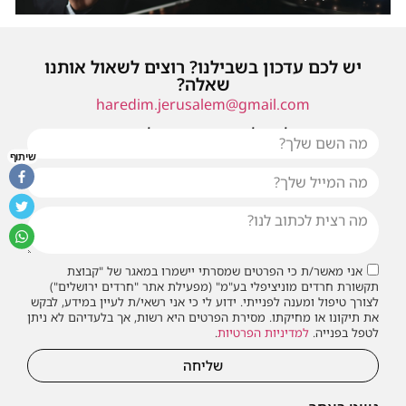
יש לכם עדכון בשבילנו? רוצים לשאול אותנו
שאלה?
haredim.jerusalem@gmail.com
או שילחו אלינו פנייה ונחזור אליכם בהקדם
שיתוף
אני מאשר/ת כי הפרטים שמסרתי יישמרו במאגר של "קבוצת
תקשורת חרדים מוניציפלי בע"מ" (מפעילת אתר "חרדים ירושלים")
לצורך טיפול ומענה לפנייתי. ידוע לי כי אני רשאי/ת לעיין במידע, לבקש
את תיקונו או מחיקתו. מסירת הפרטים היא רשות, אך בלעדיהם לא ניתן
לטפל בפנייה.
למדיניות הפרטיות
.
שליחה