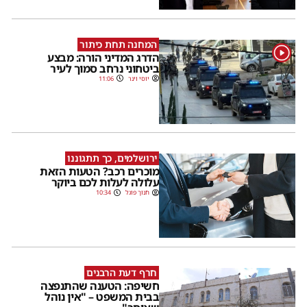
המחנה תחת כיתור
1
הדרג המדיני הורה: מבצע
ביטחוני נרחב סמוך לעיר
יוסי וינר
11:06
ירושלמים, כך תתגוננו
מוכרים רכב? הטעות הזאת
עלולה לעלות לכם ביוקר
חנוך פוגל
10:34
חרף דעת הרבנים
חשיפה: הטענה שהתנפצה
בבית המשפט – "אין נוהל