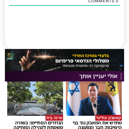
COMMENTS
0
אולי יעניין אותך
קאמבק פוליטי
אֵי-זֶה בַּיִת
מחדש את המאבק נגד בני
הנדודים הסתיימו: בשורה
הישיבות: חבר המועצה
משמחת לקהילה הוותיקה