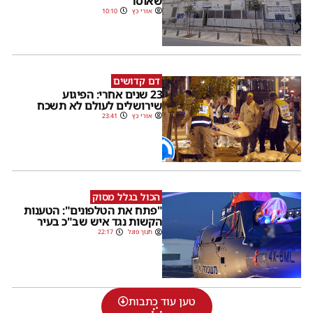
שאוסר"
אורי כץ
10:10
דם קדושים
23 שנים אחרי: הפיגוע
שירושלים לעולם לא תשכח
אורי כץ
23:41
הכול בגלל מסוק
"פתח את הטלפונים": הטענות
הקשות נגד איש שב"כ בעיר
חנוך פוגל
22:17
טען עוד כתבות