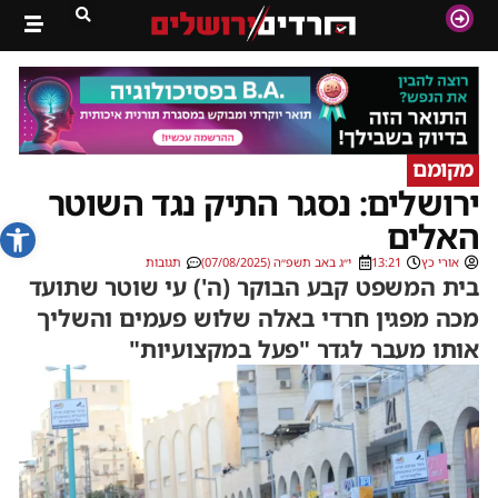
מקומם
ירושלים: נסגר התיק נגד השוטר
פתח סרג
האלים
אורי כץ
13:21
י״ג באב תשפ״ה (07/08/2025)
תגובות
בית המשפט קבע הבוקר (ה') עי שוטר שתועד
מכה מפגין חרדי באלה שלוש פעמים והשליך
אותו מעבר לגדר "פעל במקצועיות"