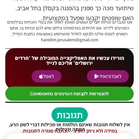
שיתועד מכה כך מפגין בהפגנה בקםלן בתל אביב.
האם שופטים יקבעו שפעל במקצועית.
אנו מכבדים זכויות יוצרים ועושים מאמץ לאתר את בעלי הזכויות בצילומים
המגיעים לידינו. אם זיהיתים בפרסומינו צילום שיש לכם זכויות בו, אתם
רשאים לפנות אלינו ולבקש לחדול מהשימוש באמצעות כתובת המייל:
haredim.jerusalem@gmail.com
הורידו עכשיו את האפליקצייה המובילה של 'חרדים
ירושלים' אליכם לנייד
לאנדורואיד
לאפל
להצטרפות לקבוצת העדכונים בוואטסאפ
תגובות
אין לשלוח תגובות שאינם הולמות או מכילות דברי לשון הרע,
הסתה ורכילות.
במידה ולא ניתן להגיב - הכתבה סגורה לתגובות.