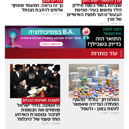
ערך היסטורי יוצא דופן
גלריית ענק
אוצרות בשווי כ-100 מיליון
כך זה נראה: המעמד שסחף
דולר נחשפו בעיר: מכיפת
אלפים לרחבת הכותל
הבעש"ט ועד חפציו האישיים
דב אייזנר
|
16:05
של מרן
דב אייזנר
|
16:17
עוד כותרות
כשהזרחן "בורח" מהגוף:
לטובת חשיפת הגנזים
המחלה הנדירה שאפשר
לראשונה: גדולי ישראל
לזהות בזמן – ולטפל
פותחים את הכספות
מקודם
|
11:48
לציבור במסגרת האירוע
החד פעמי של 'היכלות'
מקודם
|
20:39