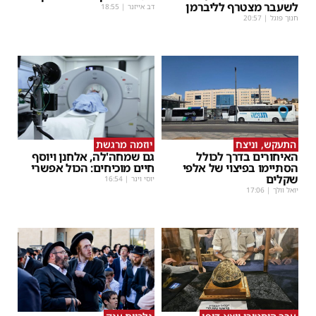
לשעבר מצטרף לליברמן
דב אייזנר
|
18:55
חנוך פוגל
|
20:57
התעקש, וניצח
יוזמה מרגשת
האיחורים בדרך לכולל
גם שמחה'לה, אלחנן ויוסף
הסתיימו בפיצוי של אלפי
חיים מוכיחים: הכול אפשרי
שקלים
יוסי וינר
|
16:54
יואל וולך
|
17:06