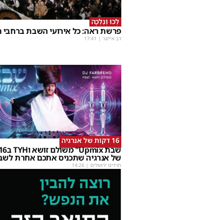
לְכוּ וְנֵלְכָה
פרשת ראה: כל אירועי השבת ברחבי ה
דב אייזנר
|
17:41
16 דקות של אנרגיה
של אנרגיה שתכניס אתכם אחרת לשב
חרדים ירושלים
|
14:26