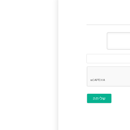
דוא"ל
(לא
חובה)