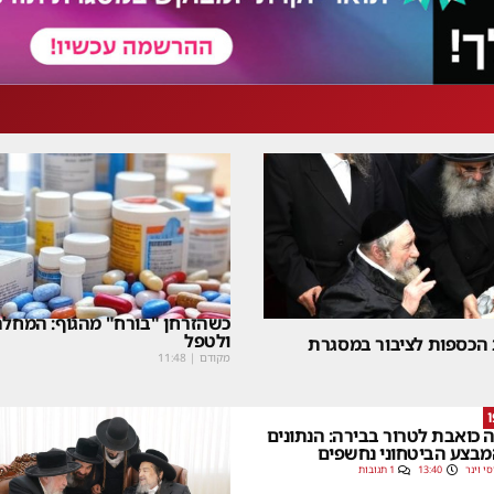
כשהזרחן "בורח" מהגוף: המחלה
ולטפל
 הכספות לציבור במסגרת
מקודם
|
11:48
 כואבת לטרור בבירה: הנתונים
בצע הביטחוני נחשפים
סי וינר
13:40
1 תגובות