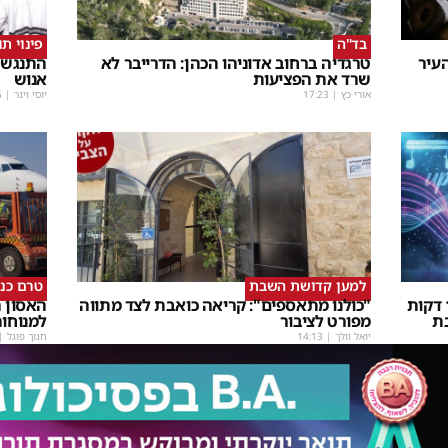
בד"ה
פינוי ת
עיר
טרגדיה ברחוב אדוניהו הכהן: הדרייבר לא
התנגשו
שרד את הפציעות
אנוש
אורי כץ
|
17:23
יוסי וינר
|
5
למען קדושת השבת
טרם כנ
שבת Upmix" משולם זושא וTYH ב16 דקות
"כולנו מתאספים": קריאה כואבת לצד מתווה
האסון ה
ת
מפורט לציבור
למנוחו
יואל וולך
|
14:13
חנוך פוגל
|