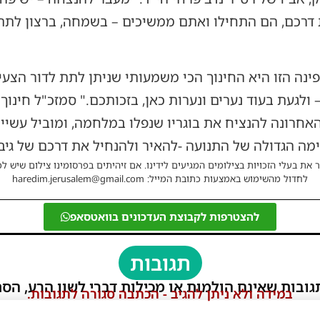
רכם, הם התחילו ואתם ממשיכים – בשמחה, ברצון לתת ו
ינה הזו היא החינוך הכי משמעותי שניתן לתת לדור הצעי
ולגעת בעוד נערים ונערות כאן, בזכותכם." סמזכ"ל חינוך
חרונה להנציח את בוגריו שנפלו במלחמה, ומוביל עשייה 
הגדולה של התנועה -להאיר ולהנחיל את דרכם של גיבורי
 את בעלי הזכויות בצילומים המגיעים לידינו. אם זיהיתים בפרסומינו צילום שיש לכ
לחדול מהשימוש באמצעות כתובת המייל: haredim.jerusalem@gmail.com
להצטרפות לקבוצת העדכונים בוואטסאפ
תגובות
גובות שאינם הולמות או מכילות דברי לשון הרע, הסת
במידה ולא ניתן להגיב - הכתבה סגורה לתגובות.