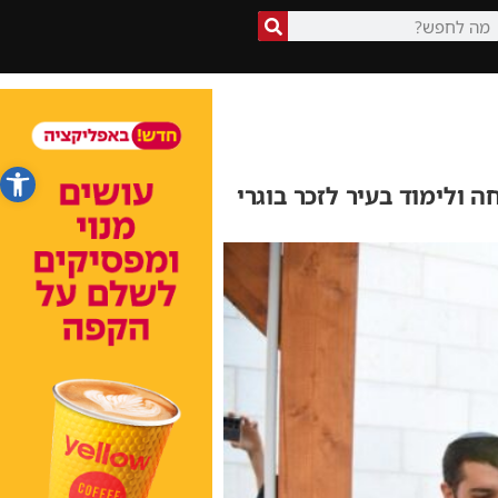
פתח סרג
מעלה מ-50,000 ₪ וחנכו פינת הנצחה ולימוד בעיר לזכר בוגרי