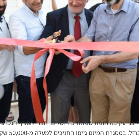
בני עקיבא חומת שמואל בירושלים: חברי הסניף חנכו פינ
הסניף שנפלו ב