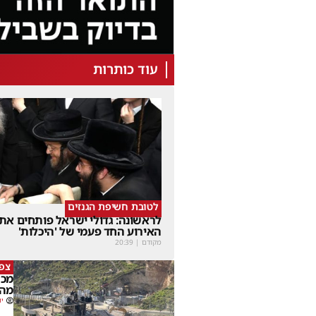
עוד כותרות
לטובת חשיפת הגנזים
לראשונה: גדולי ישראל פותחים את
האירוע החד פעמי של 'היכלות'
מקודם
|
20:39
צפו
מכה
מהמ
יו