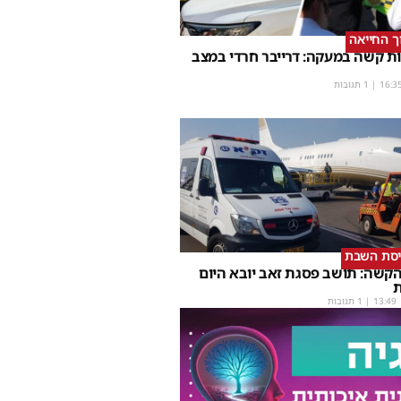
וך החייאה
ת קשה במעקה: דרייבר חרדי במצב
16:3
| 1 תגובות
יסת השבת
קשה: תושב פסגת זאב יובא היום
ת
13:49
| 1 תגובות