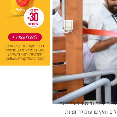
ת הנצחה ולימוד לזכר בוגרי
מלחמת חרבות ברזל. במסגרת המיזם גייסו החניכים למעלה מ-50,000 שקלים והקימו פרגולה ופינת