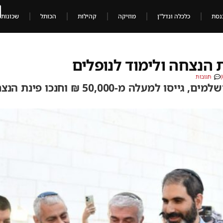
נסת
כלכלה ונדל"ן
מוזיקה
קהילות
הכותל
שכונות
ת הנצחה ולימוד לנופלים
תגובות
חניכי תנועת בני עקיבא הירושלמים, גייסו ל