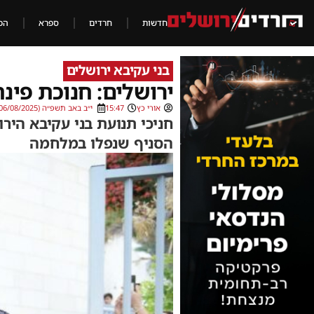
חדשות
חרדים
ספרא
הכ
בני עקיבא ירושלים
ירושלים: חנוכת פינ
אורי כץ
15:47
י״ב באב תשפ״ה (06/08/2025)
הסניף שנפלו במלחמה