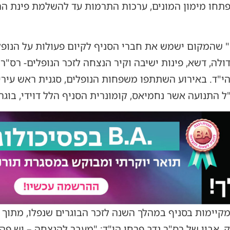
 פתחו מימון המונים, ערכות התרמות עד להשלמת פינת ה
שהמקום ישמש את חברי הסניף לקיום פעולות על הנופל
ולה, דשא, פינות ישיבה וקיר הנצחה לזכר הנופלים- רס"ר 
הי"ד. באירוע השתתפו משפחות הנופלים, סגנית ראש עירי
 התנועה אשר נחמיאס, קומונרית הסניף הלל דוידי, בוגרי
מקיימות בסניף במהלך השנה לזכר הבוגרים שנפלו, מתוך
 אביו של רס"ר נדב פרחי הי"ד: "מעבר להנצחה – יש פה 